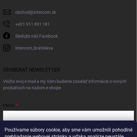
obchod
@
intercom.sk
+421 911 891 181
Sledujte náš Facebook
intercom_bratislava
ODOBERAŤ NEWSLETTER
Vložte svoj e-mail a my Vám budeme zasielať informácie o nových
produktoch na našom e-shope.
EMAIL
Používame súbory cookie, aby sme vám umožnili pohodlné
Vložením e-mailu súhlasíte s
podmienkami ochrany osobných údajov
prehliadanie webovej stránky a vďaka analýze neustále