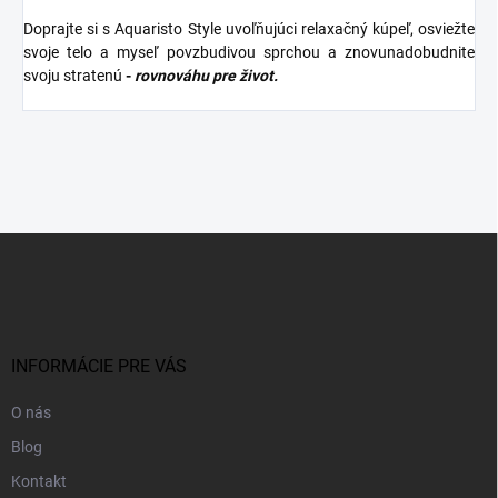
Doprajte si s Aquaristo Style uvoľňujúci relaxačný kúpeľ, osviežte
svoje telo a myseľ povzbudivou sprchou a znovunadobudnite
svoju stratenú
-
rovnováhu pre život.
Z
á
p
ä
t
i
INFORMÁCIE PRE VÁS
e
O nás
Blog
Kontakt