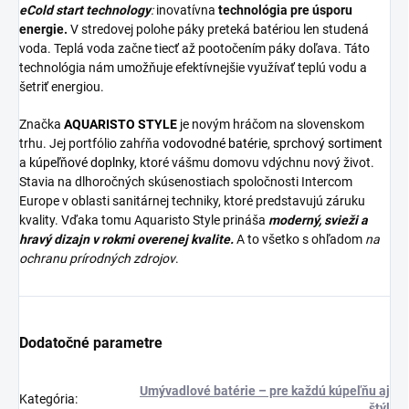
eCold start technology
:
inovatívna
technológia pre úsporu
energie.
V stredovej polohe páky preteká batériou len studená
voda. Teplá voda začne tiecť až pootočením páky doľava. Táto
technológia nám umožňuje efektívnejšie využívať teplú vodu a
šetriť energiou.
Značka
AQUARISTO STYLE
je novým hráčom na slovenskom
trhu. Jej portfólio zahŕňa
vodovodné batérie
,
sprchový sortiment
a
kúpeľňové doplnky
, ktoré vášmu domovu vdýchnu nový život.
Stavia na dlhoročných skúsenostiach spoločnosti Intercom
Europe v oblasti sanitárnej techniky, ktoré predstavujú záruku
kvality. Vďaka tomu Aquaristo Style prináša
moderný, svieži a
hravý dizajn v rokmi overenej kvalite.
A to všetko s ohľadom
na
ochranu prírodných zdrojov
.
Dodatočné parametre
Umývadlové batérie – pre každú kúpeľňu aj
Kategória
:
štýl