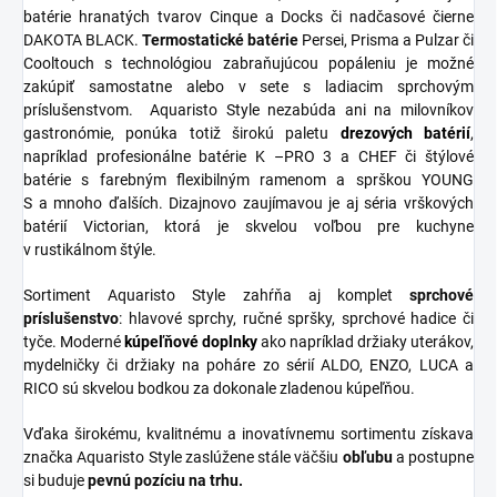
batérie hranatých tvarov Cinque a Docks či nadčasové čierne
DAKOTA BLACK.
Termostatické
batérie
Persei, Prisma a Pulzar či
Cooltouch s technológiou zabraňujúcou popáleniu je možné
zakúpiť samostatne alebo v sete s ladiacim sprchovým
príslušenstvom. Aquaristo Style nezabúda ani na milovníkov
gastronómie, ponúka totiž širokú paletu
drezových batérií
,
napríklad profesionálne batérie K –PRO 3 a CHEF či štýlové
batérie s farebným flexibilným ramenom a sprškou YOUNG
S a mnoho ďalších. Dizajnovo zaujímavou je aj séria vrškových
batérií Victorian, ktorá je skvelou voľbou pre kuchyne
v rustikálnom štýle.
Sortiment Aquaristo Style zahŕňa aj komplet
sprchové
príslušenstvo
: hlavové sprchy, ručné spršky, sprchové hadice či
tyče. Moderné
kúpeľňové
doplnky
ako napríklad držiaky uterákov,
mydelničky či držiaky na poháre zo sérií ALDO, ENZO, LUCA a
RICO sú skvelou bodkou za dokonale zladenou kúpeľňou.
Vďaka širokému, kvalitnému a inovatívnemu sortimentu získava
značka Aquaristo Style zaslúžene stále väčšiu
obľubu
a postupne
si buduje
pevnú pozíciu na trhu.