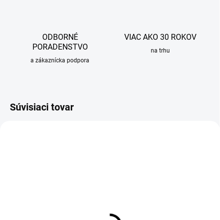
ODBORNÉ
VIAC AKO 30 ROKOV
PORADENSTVO
na trhu
a zákaznícka podpora
Súvisiaci tovar
SKLADOM
SKLADOM
Vaňová batéria nástenná
Sprchová batéria nástenná