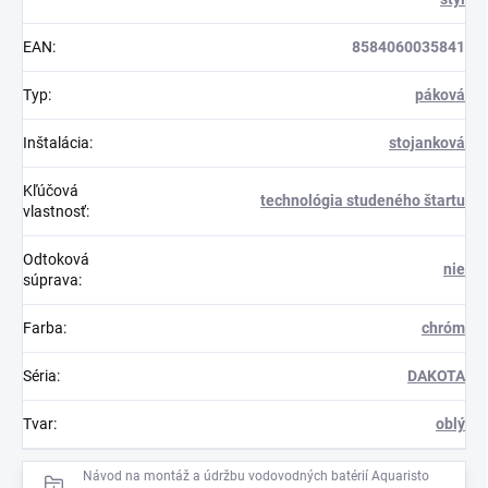
EAN
:
8584060035841
Typ
:
páková
Inštalácia
:
stojanková
Kľúčová
technológia studeného štartu
vlastnosť
:
Odtoková
nie
súprava
:
Farba
:
chróm
Séria
:
DAKOTA
Tvar
:
oblý
Návod na montáž a údržbu vodovodných batérií Aquaristo