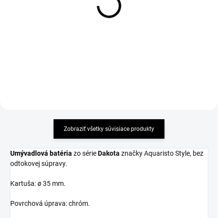
DAKOTA, chróm
DAKOTA, chróm
51,48 €
49,31 €
Detail
Detail
Zobraziť všetky súvisiace produkty
Umývadlová batéria
zo série
Dakota
značky Aquaristo Style, bez
odtokovej súpravy.
Kartuša:
ø 35 mm.
Povrchová úprava: chróm.