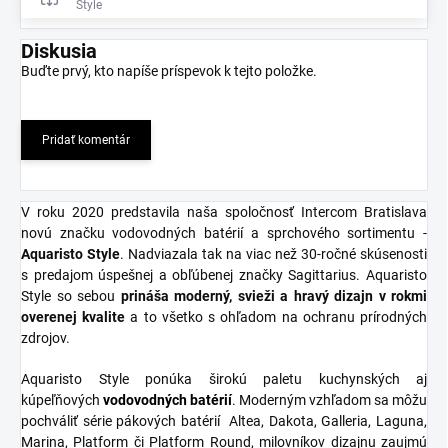
Style
Diskusia
Buďte prvý, kto napíše príspevok k tejto položke.
Pridať komentár
V roku 2020 predstavila naša spoločnosť Intercom Bratislava
novú značku vodovodných batérií a sprchového sortimentu -
Aquaristo Style
. Nadviazala tak na viac než 30-ročné skúsenosti
s predajom úspešnej a obľúbenej značky Sagittarius. Aquaristo
Style so sebou
prináša moderný, svieži a hravý dizajn v rokmi
overenej kvalite
a to všetko s ohľadom na ochranu prírodných
zdrojov.
Aquaristo Style ponúka širokú paletu kuchynských aj
kúpeľňových
vodovodných
batérií
. Moderným vzhľadom sa môžu
pochváliť série pákových batérií Altea, Dakota, Galleria, Laguna,
Marina, Platform či Platform Round, milovníkov dizajnu zaujmú