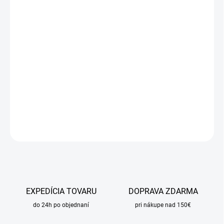
cena:
MÔŽEME
DORUČIŤ DO:
11.8.2026
MOŽNOSTI
DORUČENIA
−
+
Pridať do košíka
DETAILNÉ INFORMÁCIE
OPÝTAŤ SA
STRÁŽIŤ
EXPEDÍCIA TOVARU
DOPRAVA ZDARMA
do 24h po objednaní
pri nákupe nad 150€