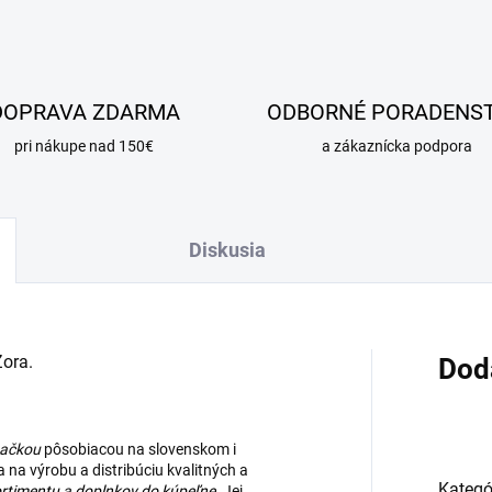
DOPRAVA ZDARMA
ODBORNÉ PORADENS
pri nákupe nad 150€
a zákaznícka podpora
Diskusia
Zora.
Dod
načkou
pôsobiacou na slovenskom i
na výrobu a distribúciu kvalitných a
Kategó
rtimentu
a
doplnkov do kúpeľne
. Jej