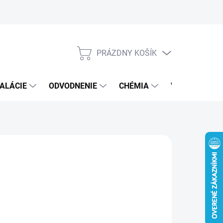
PRÁZDNY KOŠÍK
NÁKUPNÝ
KOŠÍK
ALÁCIE
ODVODNENIE
CHÉMIA
VEREJNÝ SEK