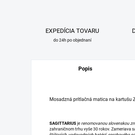
EXPEDÍCIA TOVARU
do 24h po objednaní
Popis
Mosadzná prítlačná matica na kartušu 
SAGITTARIUS
je
renomovanou slovenskou z
zahraničnom trhu vyše 30 rokov. Zameriava sa 
štýlových
vodovodných batérií
,
sprchového so