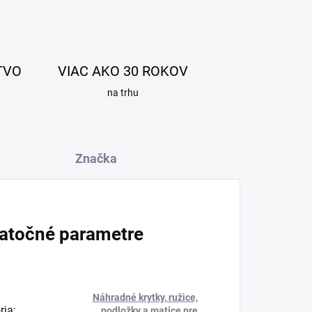
TVO
VIAC AKO 30 ROKOV
na trhu
Značka
atočné parametre
Náhradné krytky, ružice,
ria
:
podložky a matice pre