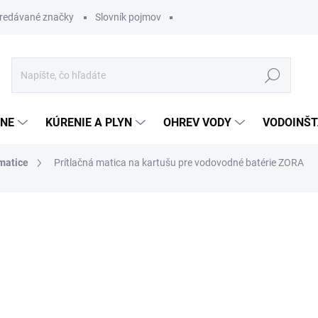
redávané značky
Slovník pojmov
Hľadať
ĽNE
KÚRENIE A PLYN
OHREV VODY
VODOINŠT
 matice
Prítlačná matica na kartušu pre vodovodné batérie ZORA
otenia
1,48 €
1,37 €
Jednotková
SKLADOM
cena: