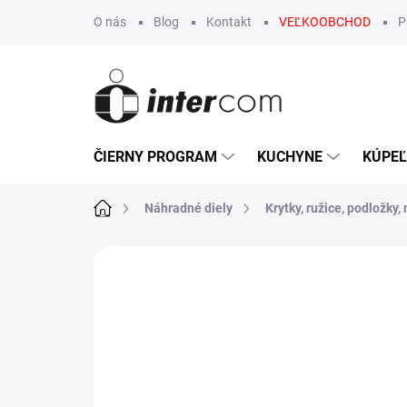
Prejsť
O nás
Blog
Kontakt
VEĽKOOBCHOD
P
na
obsah
ČIERNY PROGRAM
KUCHYNE
KÚPE
Domov
Náhradné diely
Krytky, ružice, podložky,
Neohodnotené
Podrobnosti hodn