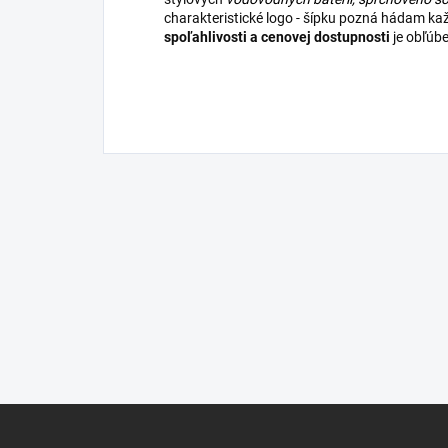
charakteristické logo - šípku pozná hádam k
spoľahlivosti a cenovej dostupnosti
je obľúb
Z
á