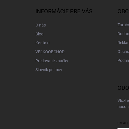
p
ä
INFORMÁCIE PRE VÁS
OBC
t
i
Záručn
O nás
e
Dodac
Blog
Rekla
Kontakt
Obcho
VEĽKOOBCHOD
Podmi
Predávané značky
Slovník pojmov
ODO
Vložte
našom
EMAIL