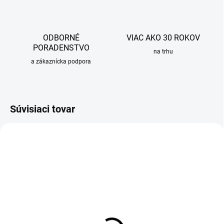
ODBORNÉ
VIAC AKO 30 ROKOV
PORADENSTVO
na trhu
a zákaznícka podpora
Súvisiaci tovar
SKLADOM
SKLADOM
Sada 3ks silikónových
Umývadlová batéria