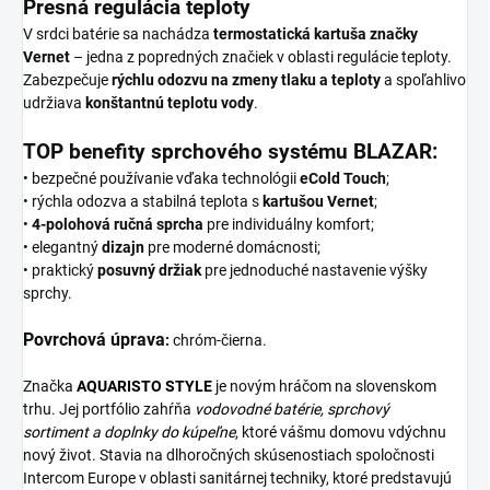
Presná regulácia teploty
V srdci batérie sa nachádza
termostatická kartuša značky
Vernet
– jedna z popredných značiek v oblasti regulácie teploty.
Zabezpečuje
rýchlu odozvu na zmeny tlaku a teploty
a spoľahlivo
udržiava
konštantnú teplotu vody
.
TOP benefity sprchového systému BLAZAR:
• bezpečné používanie vďaka technológii
eCold Touch
;
• rýchla odozva a stabilná teplota s
kartušou Vernet
;
•
4-polohová ručná sprcha
pre individuálny komfort;
• elegantný
dizajn
pre moderné domácnosti;
• praktický
posuvný držiak
pre jednoduché nastavenie výšky
sprchy.
Povrchová úprava
:
chróm-čierna.
Značka
AQUARISTO
STYLE
je novým hráčom na slovenskom
trhu. Jej portfólio zahŕňa
vodovodné batérie,
sprchový
sortiment
a
doplnky do kúpeľne
, ktoré vášmu domovu vdýchnu
nový život. Stavia na dlhoročných skúsenostiach spoločnosti
Intercom Europe v oblasti sanitárnej techniky, ktoré predstavujú