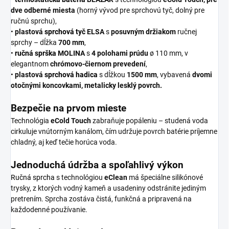
dve odberné miesta
(horný vývod pre sprchovú tyč, dolný pre
ručnú sprchu),
•
plastová
sprchová tyč
ELSA
s
posuvným držiakom
ručnej
sprchy – dĺžka
700 mm
,
•
ručná sprška
MOLINA
s
4 polohami prúdu
ø 110 mm, v
elegantnom
chrómovo-čiernom prevedení
,
•
plastová
sprchová hadica
s dĺžkou
1500 mm
, vybavená
dvomi
otočnými koncovkami, metalicky lesklý povrch.
Bezpečie na prvom mieste
Technológia
eCold Touch
zabraňuje popáleniu – studená voda
cirkuluje vnútorným kanálom, čím udržuje povrch batérie príjemne
chladný, aj keď tečie horúca voda.
Jednoduchá údržba a spoľahlivý výkon
Ručná sprcha
s technológiou
eClean
má špeciálne silikónové
trysky, z ktorých vodný kameň a usadeniny odstránite jediným
pretrením. Sprcha zostáva čistá, funkčná a pripravená na
každodenné používanie.