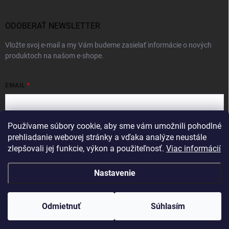
ODOBERAŤ NEWSLETTER
Vložte svoj e-mail a my Vám budeme zasielať informácie o nových
produktoch na našom e-shope.
EMAIL
Používame súbory cookie, aby sme vám umožnili pohodlné
Vložením e-mailu súhlasíte s
podmienkami ochrany osobných údajov
prehliadanie webovej stránky a vďaka analýze neustále
zlepšovali jej funkcie, výkon a použiteľnosť.
Viac informácií
Prihlásiť sa
Nastavenie
Copyright 2026
Intercom
. Všetky práva vyhradené.
Odmietnuť
Súhlasím
Vytvoril Shoptet