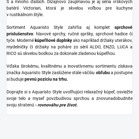
S a mnoho ďalších. Dizajnovo zaujímavou je aj séria vrškových
batérií Victorian, ktorá je skvelou voľbou pre kuchyne
v rustikálnom štýle.
Sortiment Aquaristo Style zahŕňa aj komplet
sprchové
príslušenstvo
: hlavové sprchy, ručné spršky, sprchové hadice či
tyče. Moderné
kúpeľňové
doplnky
ako napríklad držiaky uterákov,
mydelničky či držiaky na poháre zo sérií ALDO, ENZO, LUCA a
RICO sú skvelou bodkou za dokonale zladenou kúpeľňou.
Vďaka širokému, kvalitnému a inovatívnemu sortimentu získava
značka Aquaristo Style zaslúžene stále väčšiu
obľubu
a postupne
si buduje
pevnú pozíciu na trhu.
Doprajte si s Aquaristo Style uvoľňujúci relaxačný kúpeľ, osviežte
svoje telo a myseľ povzbudivou sprchou a znovunadobudnite
svoju stratenú
-
rovnováhu pre život.