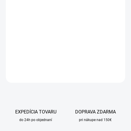
cena:
MÔŽEME
DORUČIŤ DO:
11.8.2026
MOŽNOSTI
DORUČENIA
−
+
Pridať do košíka
DETAILNÉ INFORMÁCIE
OPÝTAŤ SA
STRÁŽIŤ
EXPEDÍCIA TOVARU
DOPRAVA ZDARMA
do 24h po objednaní
pri nákupe nad 150€