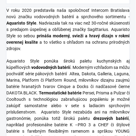
V roku 2020 predstavila naša spoločnosť Intercom Bratislava
novú značku vodovodných batérií a sprchového sortimentu -
Aquaristo Style
. Nadviazala tak na viac než 30-ročné skúsenosti
s predajom úspešnej a obľúbenej značky Sagittarius. Aquaristo
Style so sebou
prináša moderný, svieži a hravý dizajn v rokmi
overenej kvalite
a to všetko s ohľadom na ochranu prírodných
zdrojov.
Aquaristo Style ponúka širokú paletu kuchynských aj
kúpeľňových
vodovodných
batérií
. Moderným vzhľadom sa môžu
pochváliť série pákových batérií Altea, Dakota, Galleria, Laguna,
Marina, Platform či Platform Round, milovníkov dizajnu zaujmú
batérie hranatých tvarov Cinque a Docks či nadčasové čierne
DAKOTA BLACK.
Termostatické
batérie
Persei, Prisma a Pulzar či
Cooltouch s technológiou zabraňujúcou popáleniu je možné
zakúpiť samostatne alebo v sete s ladiacim sprchovým
príslušenstvom. Aquaristo Style nezabúda ani na milovníkov
gastronómie, ponúka totiž širokú paletu
drezových batérií
,
napríklad profesionálne batérie K –PRO 3 a CHEF či štýlové
batérie s farebným flexibilným ramenom a sprškou YOUNG