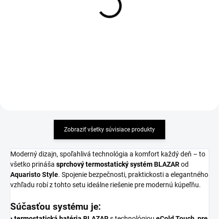
tesnení na úsporu vody,
stojanková MARINA bez
rozmer 1/2"
odtokovej súpravy, chróm
1,78 €
64,96 €
Detail
Detail
Zobraziť všetky súvisiace produkty
Moderný dizajn, spoľahlivá technológia a komfort každý deň – to
všetko prináša
sprchový termostatický systém
BLAZAR
od
Aquaristo Style
. Spojenie bezpečnosti, praktickosti a elegantného
vzhľadu robí z tohto setu ideálne riešenie pre modernú kúpeľňu.
Súčasťou systému je:
•
termostatická batéria
BLAZAR
s technológiou
eCold Touch, pre