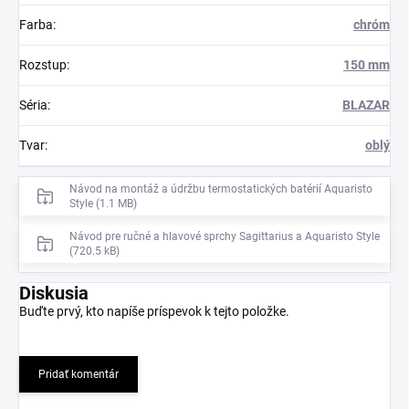
Farba
:
chróm
Rozstup
:
150 mm
Séria
:
BLAZAR
Tvar
:
oblý
Návod na montáž a údržbu termostatických batérií Aquaristo
Style (1.1 MB)
Návod pre ručné a hlavové sprchy Sagittarius a Aquaristo Style
(720.5 kB)
Diskusia
Buďte prvý, kto napíše príspevok k tejto položke.
Pridať komentár