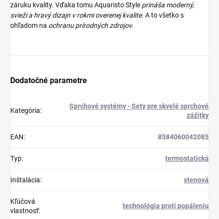
záruku kvality. Vďaka tomu Aquaristo Style
prináša moderný,
svieži a hravý dizajn v rokmi overenej kvalite.
A to všetko s
ohľadom na
ochranu prírodných zdrojov.
Dodatočné parametre
Sprchové systémy - Sety pre skvelé sprchové
Kategória
:
zážitky
EAN
:
8584060042085
Typ
:
termostatická
Inštalácia
:
stenová
Kľúčová
technológia proti popáleniu
vlastnosť
: