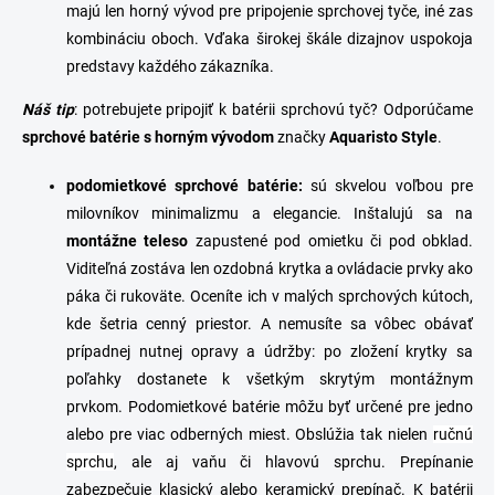
majú len horný vývod pre pripojenie sprchovej tyče, iné zas
kombináciu oboch. Vďaka širokej škále dizajnov uspokoja
predstavy každého zákazníka.
Náš tip
: potrebujete pripojiť k batérii
sprchovú tyč
? Odporúčame
sprchové batérie s horným vývodom
značky
Aquaristo Style
.
p
odomietkové
sprchové
batérie
:
sú skvelou voľbou pre
milovníkov minimalizmu a elegancie. Inštalujú sa na
montážne teleso
zapustené pod omietku či pod obklad.
Viditeľná zostáva len ozdobná krytka a ovládacie prvky ako
páka či rukoväte. Oceníte ich v malých sprchových kútoch,
kde šetria cenný priestor. A nemusíte sa vôbec obávať
prípadnej nutnej opravy a údržby: po zložení krytky sa
poľahky dostanete k všetkým skrytým montážnym
prvkom.
Podomietkové batérie môžu byť určené pre jedno
alebo pre viac odberných miest. Obslúžia tak nielen
ručnú
sprchu
, ale aj vaňu či hlavovú sprchu. Prepínanie
zabezpečuje klasický alebo keramický prepínač.
K batérii