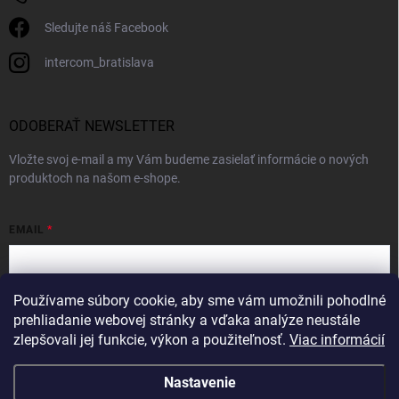
Sledujte náš Facebook
intercom_bratislava
ODOBERAŤ NEWSLETTER
Vložte svoj e-mail a my Vám budeme zasielať informácie o nových
produktoch na našom e-shope.
EMAIL
Používame súbory cookie, aby sme vám umožnili pohodlné
Vložením e-mailu súhlasíte s
podmienkami ochrany osobných údajov
prehliadanie webovej stránky a vďaka analýze neustále
zlepšovali jej funkcie, výkon a použiteľnosť.
Viac informácií
Prihlásiť sa
Nastavenie