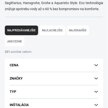
Sagittarius, Hansgrohe, Grohe a Aquaristo Style. Eco technológia
znižuje spotrebu vody až o 60 % bez kompromisov na komforte.
R
a
NAJPREDÁVANEJŠIE
NAJLACNEJŠIE
NAJDRAHŠIE
d
e
ABECEDNE
n
i
321
položiek celkom
e
p
CENA
r
o
d
ZNAČKY
u
k
TYP
t
o
v
INŠTALÁCIA