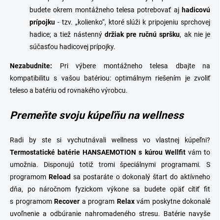
budete okrem montážneho telesa potrebovať aj
hadicovú
prípojku
- tzv. „kolienko“, ktoré slúži k pripojeniu sprchovej
hadice; a tiež nástenný
držiak pre ručnú spršku
, ak nie je
súčasťou hadicovej prípojky.
Nezabudnite:
Pri výbere montážneho telesa dbajte na
kompatibilitu s vašou batériou: optimálnym riešením je zvoliť
teleso a
batériu
od rovnakého výrobcu.
Premeňte svoju kúpeľňu na wellness
Radi by ste si vychutnávali wellness vo vlastnej kúpeľni?
Termostatické batérie HANSAEMOTION s kúrou Wellfit
vám to
umožnia. Disponujú totiž tromi špeciálnymi programami. S
programom
Reload
sa postaráte o dokonalý štart do aktívneho
dňa, po náročnom fyzickom výkone sa budete opäť cítiť fit
s programom
Recover
a program
Relax
vám poskytne dokonalé
uvoľnenie a odbúranie nahromadeného stresu. Batérie navyše