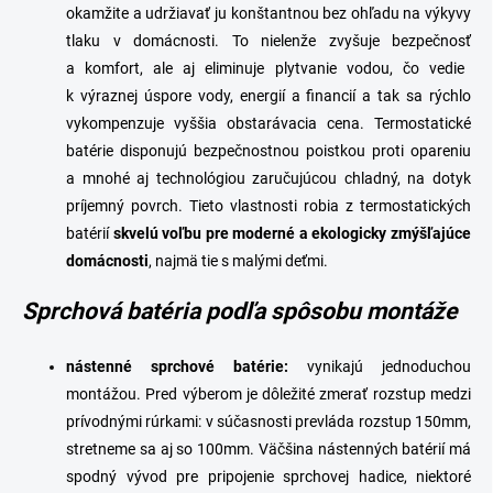
okamžite a udržiavať ju konštantnou bez ohľadu na výkyvy
tlaku v domácnosti. To nielenže
zvyšuje bezpečnosť
a
komfort
, ale aj
eliminuje plytvanie vodou
, čo vedie
k výraznej úspore vody, energií a financií a tak sa rýchlo
vykompenzuje vyššia obstarávacia cena. Termostatické
batérie disponujú bezpečnostnou poistkou proti opareniu
a mnohé aj technológiou zaručujúcou chladný, na dotyk
príjemný povrch. Tieto vlastnosti robia z termostatických
batérií
skvelú voľbu pre moderné a ekologicky zmýšľajúce
domácnosti
, najmä tie s malými deťmi.
Sprchová batéria podľa spôsobu montáže
n
ástenné sprchové batérie
:
vynikajú jednoduchou
montážou. Pred výberom je dôležité zmerať rozstup medzi
prívodnými rúrkami: v súčasnosti prevláda rozstup 150mm,
stretneme sa aj so 100mm. Väčšina nástenných batérií má
spodný vývod pre pripojenie sprchovej hadice, niektoré