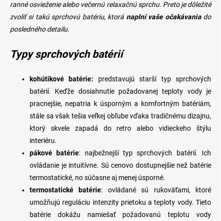
ranné osvieženie alebo večernú relaxačnú sprchu. Preto je dôležité
v
ý
zvoliť si takú sprchovú batériu, ktorá
naplní vaše očakávania
do
p
posledného detailu.
i
s
Typy sprchových batérií
u
kohútikové batérie:
predstavujú starší typ sprchových
batérií. Keďže dosiahnutie požadovanej teploty vody je
pracnejšie, nepatria k úsporným a komfortným batériám,
stále sa však tešia veľkej obľube vďaka tradičnému dizajnu,
ktorý skvele zapadá do retro alebo vidieckeho štýlu
interiéru.
pákové
batérie
: najbežnejší typ sprchových batérií. Ich
ovládanie je intuitívne. Sú cenovo dostupnejšie než batérie
termostatické, no súčasne aj menej úsporné.
termostatické
batérie
: ovládané sú rukoväťami, ktoré
umožňujú reguláciu intenzity prietoku a teploty vody. Tieto
batérie dokážu namiešať požadovanú teplotu vody