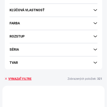
KĽÚČOVÁ VLASTNOSŤ
FARBA
ROZSTUP
SÉRIA
TVAR
Zobrazených položiek:
321
VYMAZAŤ FILTRE
V
ý
NOVINKA
p
-10 % S KÓDOM
MINIMAL
i