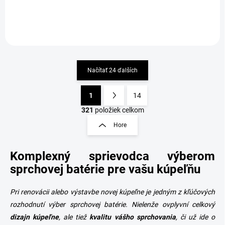
Načítať 24 ďalších
1
14
O
S
v
t
321
položiek celkom
l
r
Hore
á
á
d
n
a
Komplexný sprievodca výberom
k
c
o
i
sprchovej batérie pre vašu kúpeľňu
e
v
p
a
Pri renovácii alebo výstavbe novej kúpeľne je jedným z kľúčových
r
n
v
rozhodnutí výber
sprchovej batérie. Nielenže ovplyvní celkový
i
k
dizajn
kúpeľne
, ale tiež
kvalitu vášho
sprchovania
, či už ide o
e
y