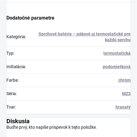
Dodatočné parametre
Sprchové batérie – pákové aj termostatické pre
Kategória
:
každú sprchu
Typ
:
termostatická
Inštalácia
:
podomietková
Farba
:
chróm
Séria
:
MZ3
Tvar
:
hranatý
Diskusia
Buďte prvý, kto napíše príspevok k tejto položke.