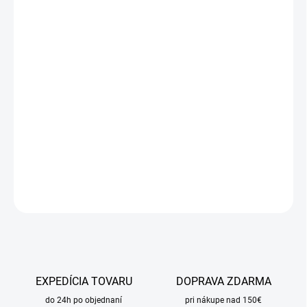
Jednotková
SKLADOM
cena:
MÔŽEME
DORUČIŤ DO:
11.8.2026
MOŽNOSTI
DORUČENIA
−
+
Pridať do košíka
DETAILNÉ INFORMÁCIE
OPÝTAŤ SA
STRÁŽIŤ
EXPEDÍCIA TOVARU
DOPRAVA ZDARMA
do 24h po objednaní
pri nákupe nad 150€