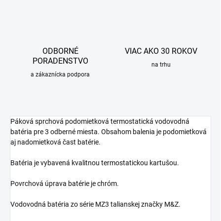
ODBORNÉ
VIAC AKO 30 ROKOV
PORADENSTVO
na trhu
a zákaznícka podpora
Páková sprchová podomietková termostatická vodovodná
batéria pre 3 odberné miesta. Obsahom balenia je podomietková
aj nadomietková čast batérie.
Batéria je vybavená kvalitnou termostatickou kartušou.
Povrchová úprava batérie je chróm.
Vodovodná batéria zo série MZ3 talianskej značky M&Z.