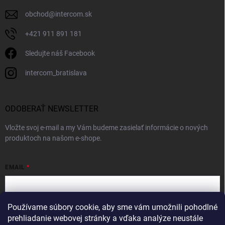
obchod
@
intercom.sk
+421 911 891 181
Sledujte náš Facebook
intercom_bratislava
ODOBERAŤ NEWSLETTER
Vložte svoj e-mail a my Vám budeme zasielať informácie o nových
produktoch na našom e-shope.
EMAIL
Používame súbory cookie, aby sme vám umožnili pohodlné
Vložením e-mailu súhlasíte s
podmienkami ochrany osobných údajov
prehliadanie webovej stránky a vďaka analýze neustále