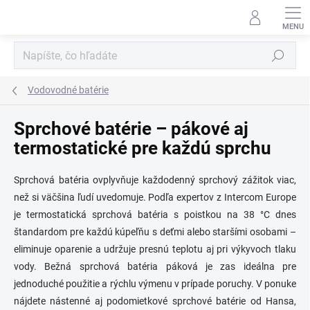
Prejsť
na
obsah
Hľadať
Vodovodné batérie
Sprchové batérie – pákové aj
termostatické pre každú sprchu
Sprchová batéria ovplyvňuje každodenný sprchový zážitok viac,
než si väčšina ľudí uvedomuje. Podľa expertov z Intercom Europe
je termostatická sprchová batéria s poistkou na 38 °C dnes
štandardom pre každú kúpeľňu s deťmi alebo staršími osobami –
eliminuje oparenie a udržuje presnú teplotu aj pri výkyvoch tlaku
vody. Bežná sprchová batéria páková je zas ideálna pre
jednoduché použitie a rýchlu výmenu v prípade poruchy. V ponuke
nájdete nástenné aj podomietkové sprchové batérie od Hansa,