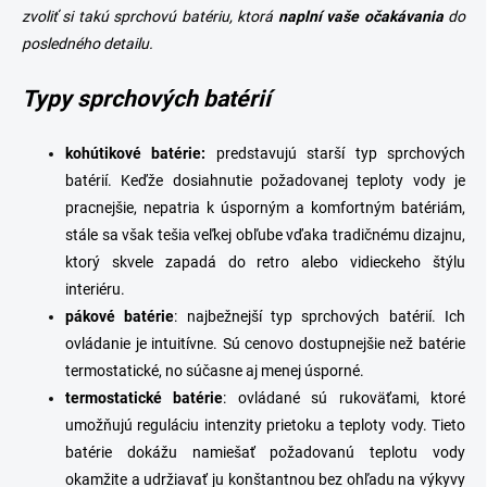
ý
zvoliť si takú sprchovú batériu, ktorá
naplní vaše očakávania
do
p
posledného detailu.
i
s
Typy sprchových batérií
u
kohútikové batérie:
predstavujú starší typ sprchových
batérií. Keďže dosiahnutie požadovanej teploty vody je
pracnejšie, nepatria k úsporným a komfortným batériám,
stále sa však tešia veľkej obľube vďaka tradičnému dizajnu,
ktorý skvele zapadá do retro alebo vidieckeho štýlu
interiéru.
pákové
batérie
: najbežnejší typ sprchových batérií. Ich
ovládanie je intuitívne. Sú cenovo dostupnejšie než batérie
termostatické, no súčasne aj menej úsporné.
termostatické
batérie
: ovládané sú rukoväťami, ktoré
umožňujú reguláciu intenzity prietoku a teploty vody. Tieto
batérie dokážu namiešať požadovanú teplotu vody
okamžite a udržiavať ju konštantnou bez ohľadu na výkyvy