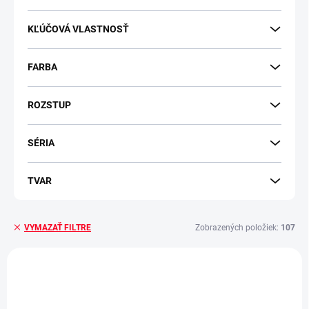
KĽÚČOVÁ VLASTNOSŤ
FARBA
ROZSTUP
SÉRIA
TVAR
Zobrazených položiek:
107
VYMAZAŤ FILTRE
V
ý
NOVINKA
-10 % S KÓDOM
MINIMAL
p
-10 % S KÓDOM
MINIMAL
i