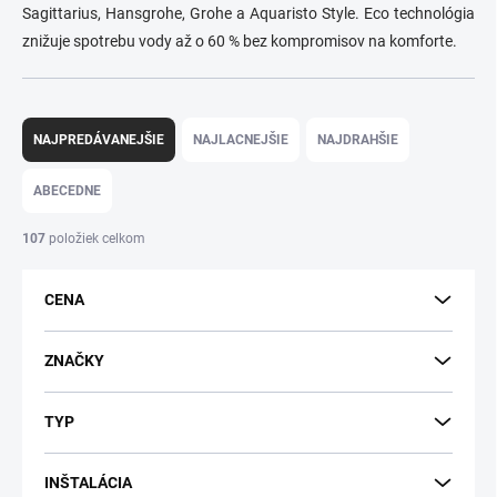
Sagittarius, Hansgrohe, Grohe a Aquaristo Style. Eco technológia
znižuje spotrebu vody až o 60 % bez kompromisov na komforte.
R
a
NAJPREDÁVANEJŠIE
NAJLACNEJŠIE
NAJDRAHŠIE
d
e
ABECEDNE
n
i
107
položiek celkom
e
p
CENA
r
o
d
ZNAČKY
u
k
TYP
t
o
v
INŠTALÁCIA