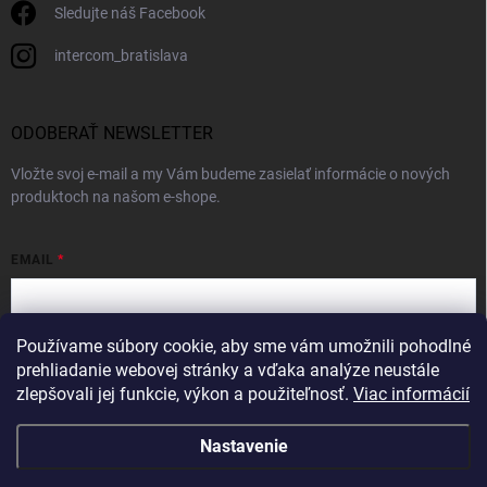
Sledujte náš Facebook
intercom_bratislava
ODOBERAŤ NEWSLETTER
Vložte svoj e-mail a my Vám budeme zasielať informácie o nových
produktoch na našom e-shope.
EMAIL
Používame súbory cookie, aby sme vám umožnili pohodlné
Vložením e-mailu súhlasíte s
podmienkami ochrany osobných údajov
prehliadanie webovej stránky a vďaka analýze neustále
zlepšovali jej funkcie, výkon a použiteľnosť.
Viac informácií
Prihlásiť sa
Nastavenie