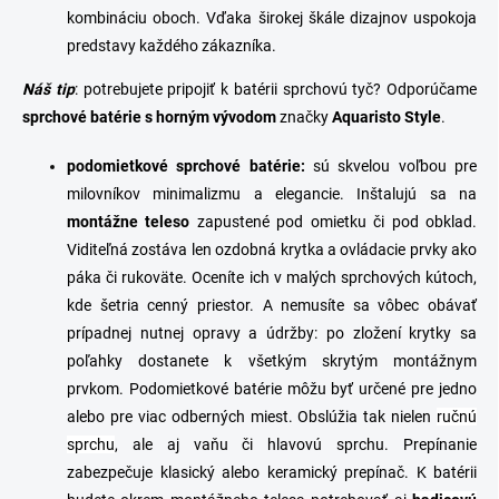
kombináciu oboch. Vďaka širokej škále dizajnov uspokoja
predstavy každého zákazníka.
Náš tip
: potrebujete pripojiť k batérii
sprchovú tyč
? Odporúčame
sprchové batérie s horným vývodom
značky
Aquaristo Style
.
p
odomietkové
sprchové
batérie
:
sú skvelou voľbou pre
milovníkov minimalizmu a elegancie. Inštalujú sa na
montážne teleso
zapustené pod omietku či pod obklad.
Viditeľná zostáva len ozdobná krytka a ovládacie prvky ako
páka či rukoväte. Oceníte ich v malých sprchových kútoch,
kde šetria cenný priestor. A nemusíte sa vôbec obávať
prípadnej nutnej opravy a údržby: po zložení krytky sa
poľahky dostanete k všetkým skrytým montážnym
prvkom.
Podomietkové batérie môžu byť určené pre jedno
alebo pre viac odberných miest. Obslúžia tak nielen
ručnú
sprchu
, ale aj vaňu či hlavovú sprchu. Prepínanie
zabezpečuje klasický alebo keramický prepínač.
K batérii