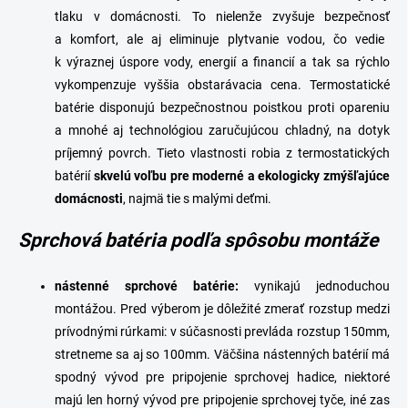
tlaku v domácnosti. To nielenže
zvyšuje bezpečnosť
a
komfort
, ale aj
eliminuje plytvanie vodou
, čo vedie
k výraznej úspore vody, energií a financií a tak sa rýchlo
vykompenzuje vyššia obstarávacia cena. Termostatické
batérie disponujú bezpečnostnou poistkou proti opareniu
a mnohé aj technológiou zaručujúcou chladný, na dotyk
príjemný povrch. Tieto vlastnosti robia z termostatických
batérií
skvelú voľbu pre moderné a ekologicky zmýšľajúce
domácnosti
, najmä tie s malými deťmi.
Sprchová batéria podľa spôsobu montáže
n
ástenné sprchové batérie
:
vynikajú jednoduchou
montážou. Pred výberom je dôležité zmerať rozstup medzi
prívodnými rúrkami: v súčasnosti prevláda rozstup 150mm,
stretneme sa aj so 100mm. Väčšina nástenných batérií má
spodný vývod pre pripojenie sprchovej hadice, niektoré
majú len horný vývod pre pripojenie sprchovej tyče, iné zas