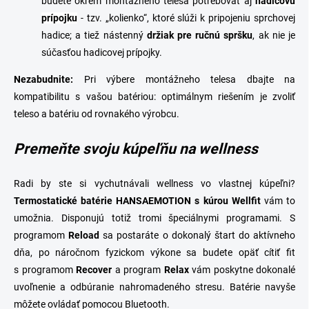
budete okrem montážneho telesa potrebovať aj
hadicovú
prípojku
- tzv. „kolienko“, ktoré slúži k pripojeniu sprchovej
hadice; a tiež nástenný
držiak pre ručnú spršku
, ak nie je
súčasťou hadicovej prípojky.
Nezabudnite:
Pri výbere montážneho telesa dbajte na
kompatibilitu s vašou batériou: optimálnym riešením je zvoliť
teleso a
batériu
od rovnakého výrobcu.
Premeňte svoju kúpeľňu na wellness
Radi by ste si vychutnávali wellness vo vlastnej kúpeľni?
Termostatické batérie HANSAEMOTION s kúrou Wellfit
vám to
umožnia. Disponujú totiž tromi špeciálnymi programami. S
programom
Reload
sa postaráte o dokonalý štart do aktívneho
dňa, po náročnom fyzickom výkone sa budete opäť cítiť fit
s programom
Recover
a program
Relax
vám poskytne dokonalé
uvoľnenie a odbúranie nahromadeného stresu. Batérie navyše
môžete ovládať pomocou Bluetooth.