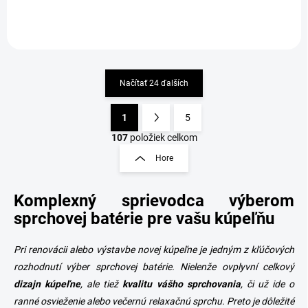
Načítať 24 ďalších
1
5
O
S
v
t
107
položiek celkom
l
r
Hore
á
á
d
n
a
Komplexný sprievodca výberom
k
c
o
i
sprchovej batérie pre vašu kúpeľňu
e
v
p
a
Pri renovácii alebo výstavbe novej kúpeľne je jedným z kľúčových
r
n
v
rozhodnutí výber
sprchovej batérie. Nielenže ovplyvní celkový
i
k
dizajn
kúpeľne
, ale tiež
kvalitu vášho
sprchovania
, či už ide o
e
y
ranné osvieženie alebo večernú relaxačnú sprchu. Preto je dôležité
v