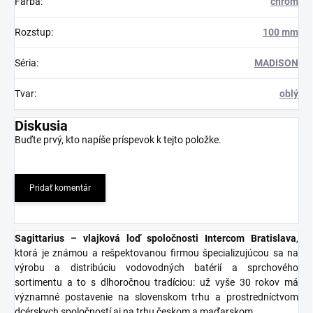
Farba
:
chróm
Rozstup
:
100 mm
Séria
:
MADISON
Tvar
:
oblý
Diskusia
Buďte prvý, kto napíše príspevok k tejto položke.
Pridať komentár
Sagittarius – vlajková loď spoločnosti Intercom Bratislava
,
ktorá je známou a rešpektovanou firmou špecializujúcou sa na
výrobu a distribúciu vodovodných batérií a sprchového
sortimentu a to s dlhoročnou tradíciou: už vyše 30 rokov má
významné postavenie na slovenskom trhu a prostredníctvom
dcérskych spoločností aj na trhu českom a maďarskom.