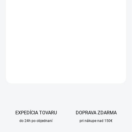
cena:
MÔŽEME
DORUČIŤ DO:
10.8.2026
MOŽNOSTI
DORUČENIA
−
+
Pridať do košíka
DETAILNÉ INFORMÁCIE
OPÝTAŤ SA
STRÁŽIŤ
EXPEDÍCIA TOVARU
DOPRAVA ZDARMA
do 24h po objednaní
pri nákupe nad 150€