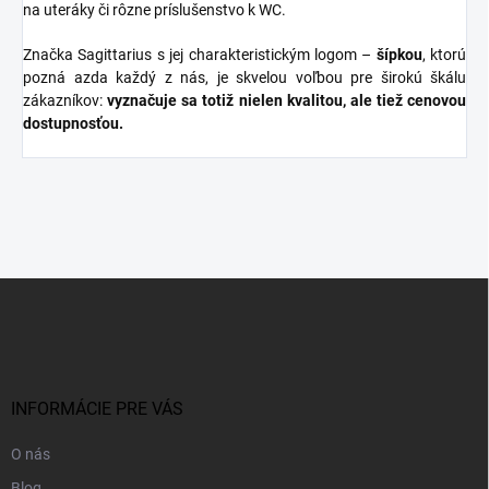
na uteráky či rôzne príslušenstvo k WC.
Značka Sagittarius s jej charakteristickým logom –
šípkou
, ktorú
pozná azda každý z nás, je skvelou voľbou pre širokú škálu
zákazníkov:
vyznačuje sa totiž nielen kvalitou, ale tiež cenovou
dostupnosťou.
Z
á
p
ä
t
i
INFORMÁCIE PRE VÁS
e
O nás
Blog