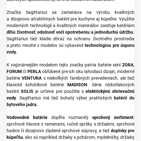
Značka Sagittarius sa zameriava na výrobu kvalitných
a dizajnovo atraktívnych batérií pre kuchyne aj kúpeľne. Využitie
moderných technológií a kvalitných materiálov zaisťuje batériám
dlhú životnosť, odolnosť voči opotrebeniu a jednoduchú údržbu
.
Sagittarius tiež kladie dôraz na ochranu životného prostredia
a preto mnohé z modelov sú vybavené
technológiou pre úsporu
vody.
K najznámejším modelom tejto značky patria batérie sérií
ZORA
,
FORUM
či
PERLA
obľúbené pre ich oku lahodiaci dizajn, moderné
batérie
VENTURA
s niekoľkých farebných prevedeniach, ale tiež
klasické kohútikové batérie
MADISON
. Séria nízkotlakových
batérií
SOLIS
je určená pre použitie s
elektrickými ohrievačmi
vody
. Sagittarius má tiež bohatý výber praktických
batérií do
bytového jadra.
Vodovodné batérie
dopĺňa rozmanitý
sprchový
sortiment
:
sprchové hlavice s ramenami, ručné spršky s držiakmi, sprchové
hadice či dizajnovo zladené sprchové súpravy, a tiež
doplnky
pre
kúpeľňu
, ako sú napríklad držiaky s pohárom, mydelničky, držiaky