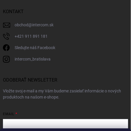
KONTAKT
obchod
@
intercom.sk
+421 911 891 181
Sledujte náš Facebook
intercom_bratislava
ODOBERAŤ NEWSLETTER
Vložte svoj e-mail a my Vám budeme zasielať informácie o nových
produktoch na našom e-shope.
EMAIL