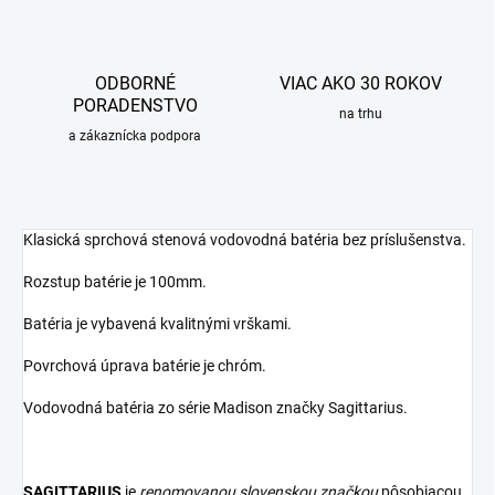
ODBORNÉ
VIAC AKO 30 ROKOV
PORADENSTVO
na trhu
a zákaznícka podpora
Klasická sprchová stenová vodovodná batéria bez príslušenstva.
Rozstup batérie je 100mm.
Batéria je vybavená kvalitnými vrškami.
Povrchová úprava batérie je chróm.
Vodovodná batéria zo série Madison značky Sagittarius.
SAGITTARIUS
je
renomovanou slovenskou značkou
pôsobiacou