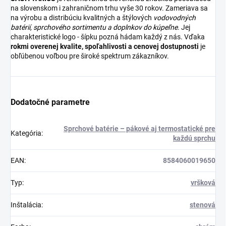
na slovenskom i zahraničnom trhu vyše 30 rokov. Zameriava sa
na výrobu a distribúciu kvalitných a štýlových
vodovodných
batérií
,
sprchového sortimentu
a
doplnkov do kúpeľne
. Jej
charakteristické logo - šípku pozná hádam každý z nás. Vďaka
rokmi overenej kvalite, spoľahlivosti a cenovej dostupnosti
je
obľúbenou voľbou pre široké spektrum zákazníkov.
Dodatočné parametre
Sprchové batérie – pákové aj termostatické pre
Kategória
:
každú sprchu
EAN
:
8584060019650
Typ
:
vršková
Inštalácia
:
stenová