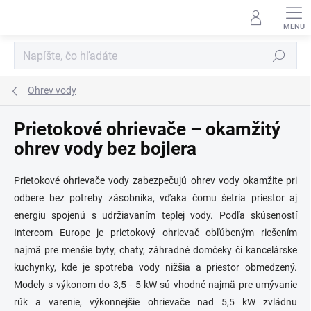
Prejsť
na
obsah
Hľadať
Ohrev vody
Prietokové ohrievače – okamžitý
ohrev vody bez bojlera
Prietokové ohrievače vody zabezpečujú ohrev vody okamžite pri
odbere bez potreby zásobníka, vďaka čomu šetria priestor aj
energiu spojenú s udržiavaním teplej vody. Podľa skúseností
Intercom Europe je prietokový ohrievač obľúbeným riešením
najmä pre menšie byty, chaty, záhradné domčeky či kancelárske
kuchynky, kde je spotreba vody nižšia a priestor obmedzený.
Modely s výkonom do 3,5 - 5 kW sú vhodné najmä pre umývanie
rúk a varenie, výkonnejšie ohrievače nad 5,5 kW zvládnu