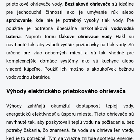
prietokové ohrievače vody.
Beztlakové ohrievače
sú ideálne
pre jednoduché činnosti ako je umývanie rúk alebo
sprchovanie
, kde nie je potrebný vysoký tlak vody. Pre
použitie je potrebná špeciálna nízkotlaková
vodovodná
batéria
. Naproti tomu
tlakové ohrievače vody
Hakl sú
navrhnuté tak, aby zvládli vyššie požiadavky na tlak vody. Sú
určené pre viac odberných miest a sú tak vhodné pre
komplexnejšie domáce systémy, ako sú kuchyne alebo
viaceré kúpeľne. Použiť ich možno s akoukoľvek bežnou
vodovodnou batériou.
Výhody elektrického prietokového ohrievača
Výhody zahŕňajú okamžitú dostupnosť teplej vody,
energetickú efektívnosť a úsporu miesta. Tieto ohrievače sú
navrhnuté tak, aby poskytovali teplú vodu na požiadanie, bez
potreby čakania, čo znamená, že voda sa ohrieva len vtedy,
keď je to potrebné. Tým sa výrazne znižuje spotreba energie.