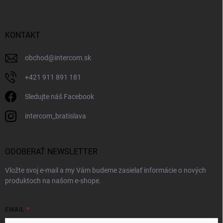
KONTAKT
obchod
@
intercom.sk
+421 911 891 181
Sledujte náš Facebook
intercom_bratislava
ODOBERAŤ NEWSLETTER
Vložte svoj e-mail a my Vám budeme zasielať informácie o nových
produktoch na našom e-shope.
EMAIL