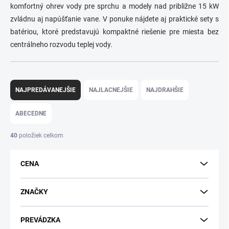
komfortný ohrev vody pre sprchu a modely nad približne 15 kW
zvládnu aj napúšťanie vane. V ponuke nájdete aj praktické sety s
batériou, ktoré predstavujú kompaktné riešenie pre miesta bez
centrálneho rozvodu teplej vody.
R
a
NAJPREDÁVANEJŠIE
NAJLACNEJŠIE
NAJDRAHŠIE
d
e
ABECEDNE
n
i
40
položiek celkom
e
p
CENA
r
o
d
ZNAČKY
u
k
PREVÁDZKA
t