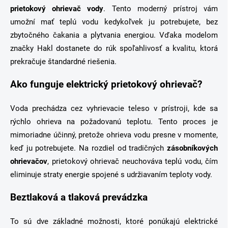
a
r
prietokový ohrievač vody
. Tento moderný prístroj vám
n
v
i
umožní mať teplú vodu kedykoľvek ju potrebujete, bez
k
e
y
zbytočného čakania a plytvania energiou. Vďaka modelom
v
značky Hakl dostanete do rúk spoľahlivosť a kvalitu, ktorá
ý
prekračuje štandardné riešenia.
p
i
s
Ako funguje elektrický prietokový ohrievač?
u
Voda prechádza cez vyhrievacie teleso v prístroji, kde sa
rýchlo ohrieva na požadovanú teplotu. Tento proces je
mimoriadne účinný, pretože ohrieva vodu presne v momente,
keď ju potrebujete. Na rozdiel od tradičných
zásobníkových
ohrievačov
, prietokový ohrievač neuchováva teplú vodu, čím
eliminuje straty energie spojené s udržiavaním teploty vody.
Beztlaková a tlaková prevádzka
To sú dve základné možnosti, ktoré ponúkajú elektrické