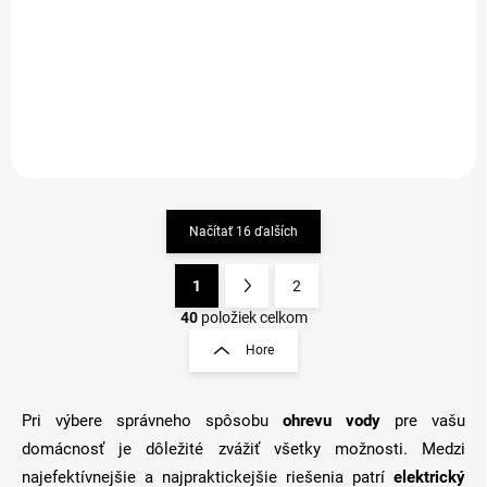
s hydraulickým spínaním
s hydraulickým spínaním
125,82 €
125,82 €
Detail
Detail
Načítať 16 ďalších
1
2
O
S
v
t
40
položiek celkom
l
r
Hore
á
á
d
n
a
k
c
Pri výbere správneho spôsobu
ohrevu vody
pre vašu
o
i
domácnosť je dôležité zvážiť všetky možnosti. Medzi
e
v
najefektívnejšie a najpraktickejšie riešenia patrí
elektrický
p