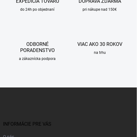
EXPEDÍCIA TOVARU
DOPRAVA ZDARMA
do 24h po objednaní
pri nákupe nad 150€
ODBORNÉ
VIAC AKO 30 ROKOV
PORADENSTVO
na trhu
a zákaznícka podpora
Z
á
p
ä
t
i
INFORMÁCIE PRE VÁS
e
O nás