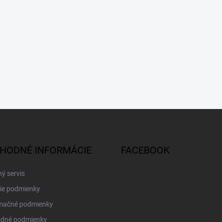
HODNÉ INFORMÁCIE
FACEBOOK
ý servis
ie podmienky
mačné podmienky
dné podmienky