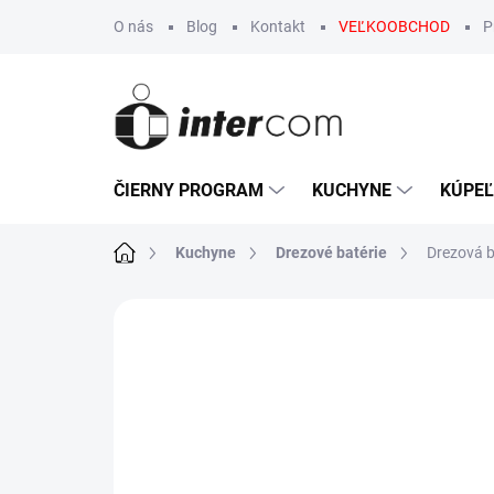
Prejsť
O nás
Blog
Kontakt
VEĽKOOBCHOD
P
na
obsah
ČIERNY PROGRAM
KUCHYNE
KÚPE
Domov
Kuchyne
Drezové batérie
Drezová b
Neohodnotené
Podrobnosti hodn