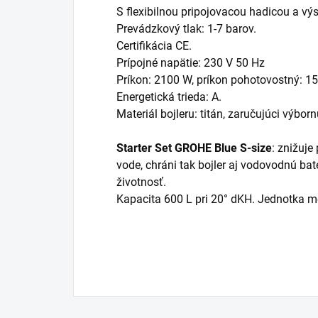
S flexibilnou pripojovacou hadicou a vý
Prevádzkový tlak: 1-7 barov.
Certifikácia CE.
Prípojné napätie: 230 V 50 Hz
Príkon: 2100 W, príkon pohotovostný: 15
Energetická trieda: A.
Materiál bojleru: titán, zaručujúci výborn
Starter Set GROHE Blue S-size
: znižuje
vode, chráni tak bojler aj vodovodnú baté
životnosť.
Kapacita 600 L pri 20° dKH. Jednotka me