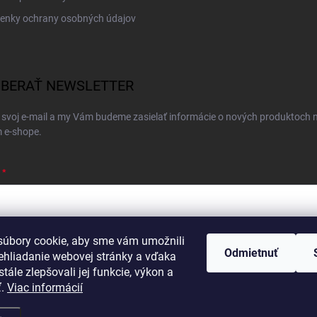
enky ochrany osobných údajov
BERAŤ NEWSLETTER
 svoj e-mail a my Vám budeme zasielať informácie o nových produktoch 
 e-shope.
úbory cookie, aby sme vám umožnili
ím e-mailu súhlasíte s
podmienkami ochrany osobných údajov
Odmietnuť
ehliadanie webovej stránky a vďaka
hlásiť sa
tále zlepšovali jej funkcie, výkon a
ť.
Viac informácií