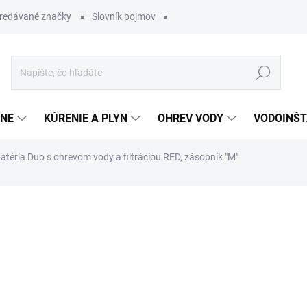
redávané značky
Slovník pojmov
Hľadať
ĽNE
KÚRENIE A PLYN
OHREV VODY
VODOINŠT
atéria Duo s ohrevom vody a filtráciou RED, zásobník "M"
otenia
2 193 €
1 535,
Jednotková
OBVYKLE 1-5 DNÍ
cena: