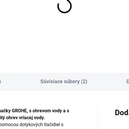
)
Súvisiace súbory (2)
D
načky GROHE, s ohrevom vody a s
Dod
tý ohrev vriacej vody.
pomocou dotykových tlačidiel s