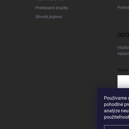
Podmi
Predávané značky
Slovník pojmov
ODO
Vložte
našom
EMAIL
Používame s
Vložen
pohodlné pr
Pri
analýze neus
použiteľnos