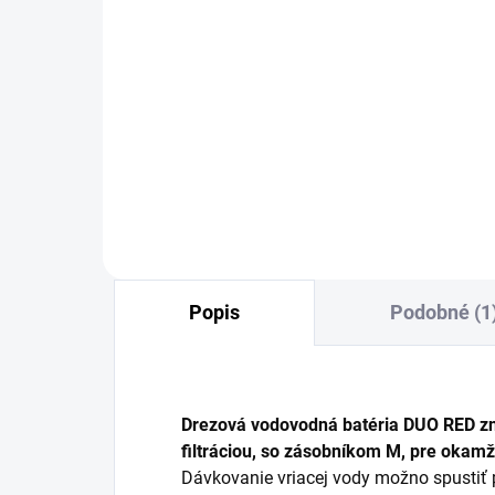
SKLADOM
Čistiaci prostriedok
Grohclean - 500ml
16,97 €
Detail
Popis
Podobné (1
Drezová vodovodná batéria DUO RED z
filtráciou, so zásobníkom M, pre okamži
Dávkovanie vriacej vody možno spustiť 