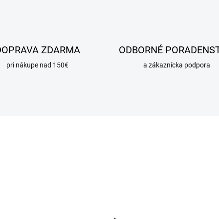
DOPRAVA ZDARMA
ODBORNÉ PORADENS
pri nákupe nad 150€
a zákaznícka podpora