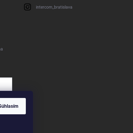
intercom_bratislava
na
Súhlasím