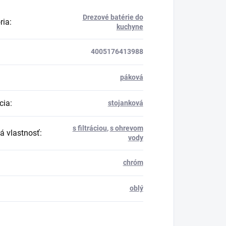
Drezové batérie do
ria
:
kuchyne
4005176413988
páková
cia
:
stojanková
s filtráciou
,
s ohrevom
á vlastnosť
:
vody
chróm
oblý