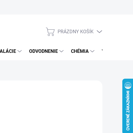
PRÁZDNY KOŠÍK
NÁKUPNÝ
KOŠÍK
ALÁCIE
ODVODNENIE
CHÉMIA
VEREJNÝ SEK
10 €