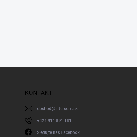
KONTAKT
obchod
@
intercom.sk
+421 911 891 181
Sledujte náš Facebook