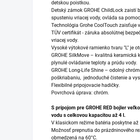
detskou poistkou.
Detský zámok GROHE ChildLock zaistí 
spusteniu vriacej vody, ovláda sa pomoc
Technológia Grohe CoolTouch zaisťuje v
TÜV certifikát - záruka absolútnej bezp
vriacej vody.
Vysoké výtokové ramienko tvaru "L" je o
GROHE SilkMove – kvalitná keramická 
plynulé ovládanie teploty a prúdu vody.
GROHE Long-Life Shine – odolný chrómo
poškriabaniu, jednoduché čistenie a vys
Flexibilné pripojovacie hadičky.
Povrchová úprava: chróm.
S prípojom pre GROHE RED bojler veľkos
vodu s celkovou kapacitou až 4 l.
V klasickom režime batéria poskytne až 3
Možnosť prepnutia do prázdninového rež
obmedzená na 60°C.