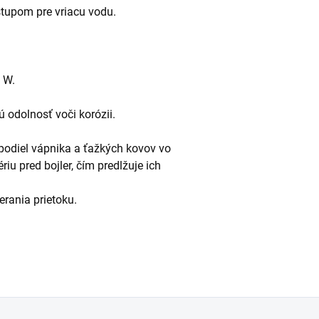
stupom pre vriacu vodu.
 W.
ú odolnosť voči korózii.
 podiel vápnika a ťažkých kovov vo
riu pred bojler, čím predlžuje ich
rania prietoku.