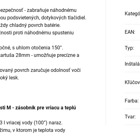
bezpečnosť - zabraňuje náhodnému
Kategó
ou podsvietených, dotykových tlačidiel.
ždy chladný povrch batérie.
EAN
:
ečnosti proti náhodnému spusteniu
točné, s uhlom otočenia 150°.
Typ
:
kartuša 28mm - umožňuje precízne a
Inštalá
vaný povrch zaručuje odolnosť voči
oký lesk.
Kľúčov
Farba
:
ti M - zásobník pre vriacu a teplú
Tvar
:
 l vriacej vody (100°) naraz.
imu, v ktorom je teplota vody