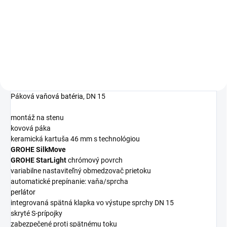
16,97 €
Detail
Páková
vaňová batéria
, DN 15
montáž na stenu
kovová páka
keramická kartuša 46 mm s technológiou
GROHE SilkMove
GROHE StarLight
chrómový povrch
variabilne nastaviteľný obmedzovač prietoku
automatické prepínanie: vaňa/sprcha
perlátor
integrovaná spätná klapka vo výstupe sprchy DN 15
skryté S-prípojky
zabezpečené proti spätnému toku