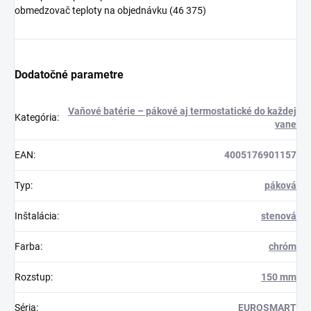
obmedzovač teploty na objednávku (46 375)
Dodatočné parametre
Vaňové batérie – pákové aj termostatické do každej
Kategória
:
vane
EAN
:
4005176901157
Typ
:
páková
Inštalácia
:
stenová
Farba
:
chróm
Rozstup
:
150 mm
Séria
:
EUROSMART