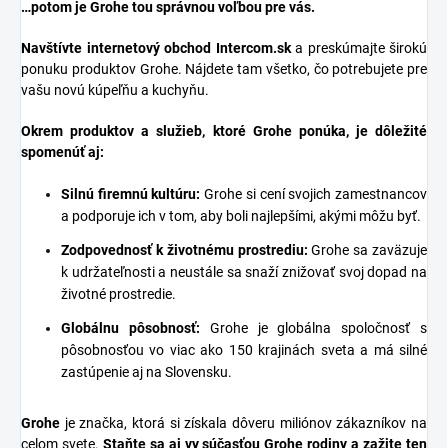
…potom je Grohe tou správnou voľbou pre vás.
Navštívte internetový obchod
Intercom.sk
a preskúmajte širokú
ponuku produktov Grohe. Nájdete tam všetko, čo potrebujete pre
vašu novú kúpeľňu a kuchyňu.
Okrem produktov a služieb, ktoré Grohe ponúka, je dôležité
spomenúť aj:
Silnú firemnú kultúru:
Grohe si cení svojich zamestnancov
a podporuje ich v tom, aby boli najlepšími, akými môžu byť.
Zodpovednosť k životnému prostrediu:
Grohe sa zaväzuje
k udržateľnosti a neustále sa snaží znižovať svoj dopad na
životné prostredie.
Globálnu pôsobnosť:
Grohe je globálna spoločnosť s
pôsobnosťou vo viac ako 150 krajinách sveta a má silné
zastúpenie aj na Slovensku.
Grohe
je značka, ktorá si získala dôveru miliónov zákazníkov na
celom svete.
Staňte sa aj vy súčasťou Grohe rodiny a zažite ten