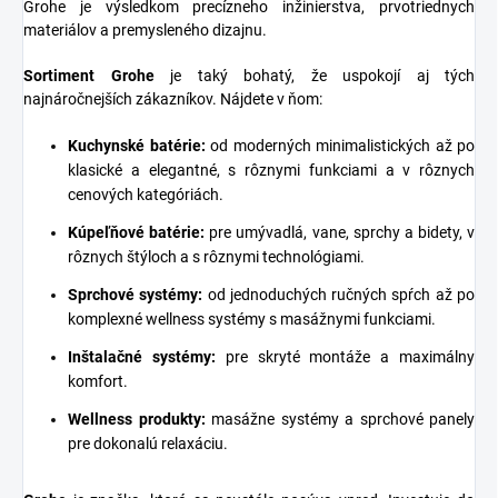
Grohe je výsledkom precízneho inžinierstva, prvotriednych
materiálov a premysleného dizajnu.
Sortiment Grohe
je taký bohatý, že uspokojí aj tých
najnáročnejších zákazníkov. Nájdete v ňom:
Kuchynské batérie
:
od moderných minimalistických až po
klasické a elegantné, s rôznymi funkciami a v rôznych
cenových kategóriách.
Kúpeľňové batérie
:
pre umývadlá, vane, sprchy a bidety, v
rôznych štýloch a s rôznymi technológiami.
Sprchové systémy
:
od jednoduchých ručných spŕch až po
komplexné wellness systémy s masážnymi funkciami.
Inštalačné systémy
:
pre skryté montáže a maximálny
komfort.
Wellness produkty:
masážne systémy a sprchové panely
pre dokonalú relaxáciu.