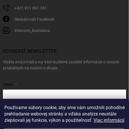
+421 911 891 181
Sledujte náš Facebook
intercom_bratislava
ODOBERAŤ NEWSLETTER
Vložte svoj e-mail a my Vám budeme zasielať informácie o nových
produktoch na našom e-shope.
EMAIL
Používame súbory cookie, aby sme vám umožnili pohodlné
Vložením e-mailu súhlasíte s
podmienkami ochrany osobných údajov
prehliadanie webovej stránky a vďaka analýze neustále
zlepšovali jej funkcie, výkon a použiteľnosť.
Viac informácií
Prihlásiť sa