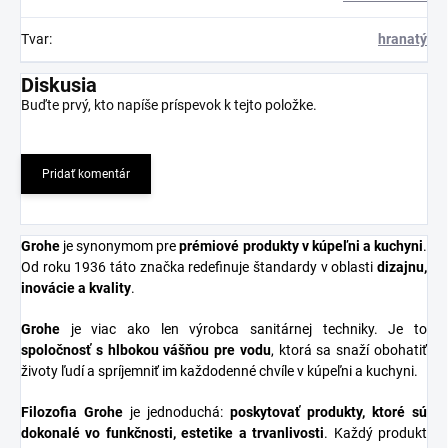
Tvar
:
hranatý
Diskusia
Buďte prvý, kto napíše príspevok k tejto položke.
Pridať komentár
Grohe
je synonymom pre
prémiové produkty v kúpeľni a kuchyni
.
Od roku 1936 táto značka redefinuje štandardy v oblasti
dizajnu,
inovácie a kvality
.
Grohe
je viac ako len výrobca sanitárnej techniky. Je to
spoločnosť s hlbokou vášňou pre vodu
, ktorá sa snaží obohatiť
životy ľudí a spríjemniť im každodenné chvíle v kúpeľni a kuchyni.
Filozofia Grohe
je jednoduchá:
poskytovať produkty, ktoré sú
dokonalé vo funkčnosti, estetike a trvanlivosti
. Každý produkt