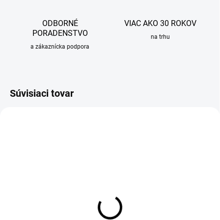
ODBORNÉ
VIAC AKO 30 ROKOV
PORADENSTVO
na trhu
a zákaznícka podpora
Súvisiaci tovar
SKLADOM
Čistiaci prostriedok
Grohclean - 500ml