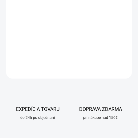
DORUČIŤ DO:
18.8.2026
MOŽNOSTI
DORUČENIA
−
+
Pridať do košíka
DETAILNÉ INFORMÁCIE
OPÝTAŤ SA
STRÁŽIŤ
EXPEDÍCIA TOVARU
DOPRAVA ZDARMA
do 24h po objednaní
pri nákupe nad 150€