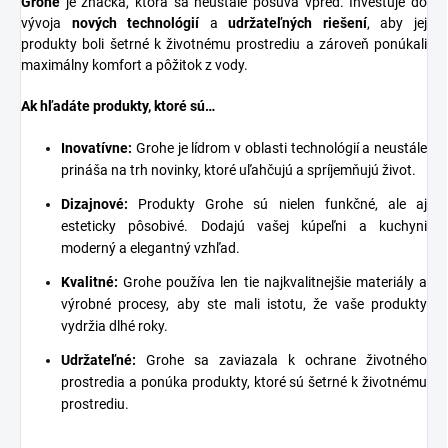
Grohe
je značka, ktorá sa neustále posúva vpred. Investuje do
vývoja
nových technológií
a
udržateľných riešení
, aby jej
produkty boli šetrné k životnému prostrediu a zároveň ponúkali
maximálny komfort a pôžitok z vody.
Ak hľadáte produkty, ktoré sú…
Inovatívne:
Grohe je lídrom v oblasti technológií a neustále
prináša na trh novinky, ktoré uľahčujú a spríjemňujú život.
Dizajnové:
Produkty Grohe sú nielen funkčné, ale aj
esteticky pôsobivé. Dodajú vašej kúpeľni a kuchyni
moderný a elegantný vzhľad.
Kvalitné:
Grohe používa len tie najkvalitnejšie materiály a
výrobné procesy, aby ste mali istotu, že vaše produkty
vydržia dlhé roky.
Udržateľné:
Grohe sa zaviazala k ochrane životného
prostredia a ponúka produkty, ktoré sú šetrné k životnému
prostrediu.