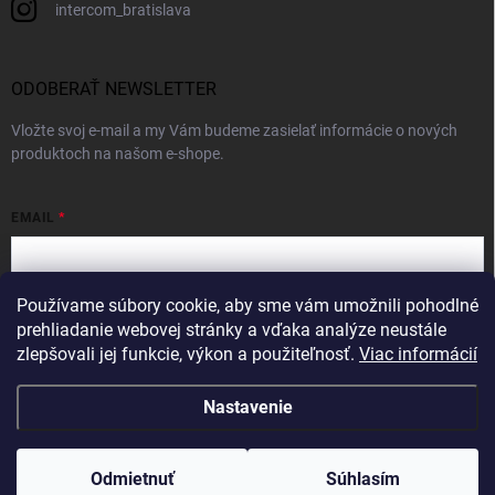
intercom_bratislava
ODOBERAŤ NEWSLETTER
Vložte svoj e-mail a my Vám budeme zasielať informácie o nových
produktoch na našom e-shope.
EMAIL
Používame súbory cookie, aby sme vám umožnili pohodlné
Vložením e-mailu súhlasíte s
podmienkami ochrany osobných údajov
prehliadanie webovej stránky a vďaka analýze neustále
zlepšovali jej funkcie, výkon a použiteľnosť.
Viac informácií
Prihlásiť sa
Nastavenie
Copyright 2026
Intercom
. Všetky práva vyhradené.
Odmietnuť
Súhlasím