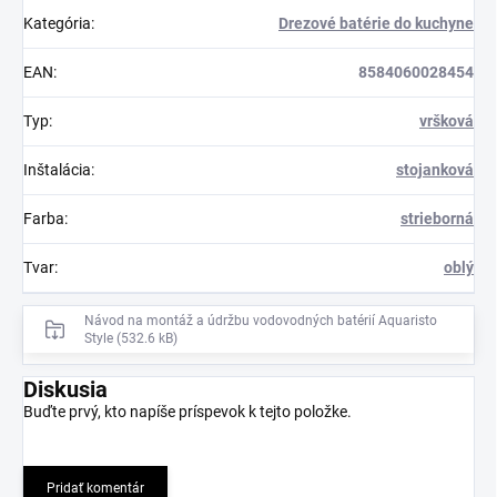
Kategória
:
Drezové batérie do kuchyne
EAN
:
8584060028454
Typ
:
vršková
Inštalácia
:
stojanková
Farba
:
strieborná
Tvar
:
oblý
Návod na montáž a údržbu vodovodných batérií Aquaristo
Style (532.6 kB)
Diskusia
Buďte prvý, kto napíše príspevok k tejto položke.
Pridať komentár