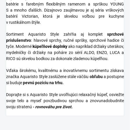
batérie s farebným flexibilným ramenom a sprškou YOUNG
S a mnoho ďalších. Dizajnovo zaujímavou je aj séria vrškových
batérií Victorian, ktorá je skvelou voľbou pre kuchyne
v rustikálnom štýle.
Sortiment Aquaristo Style zahŕňa aj komplet
sprchové
príslušenstvo
: hlavové sprchy, ručné spršky, sprchové hadice či
tyče. Moderné
kúpeľňové
doplnky
ako napríklad držiaky uterákov,
mydelničky či držiaky na poháre zo sérií ALDO, ENZO, LUCA a
RICO sú skvelou bodkou za dokonale zladenou kúpeľňou.
Vďaka širokému, kvalitnému a inovatívnemu sortimentu získava
značka Aquaristo Style zaslúžene stále väčšiu
obľubu
a postupne
si buduje
pevnú pozíciu na trhu.
Doprajte si s Aquaristo Style uvoľňujúci relaxačný kúpeľ, osviežte
svoje telo a myseľ povzbudivou sprchou a znovunadobudnite
svoju stratenú
-
rovnováhu pre život.