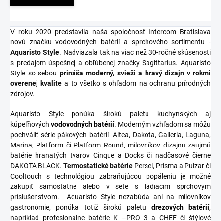
V roku 2020 predstavila naša spoločnosť Intercom Bratislava
novú značku vodovodných batérií a sprchového sortimentu -
Aquaristo Style
. Nadviazala tak na viac než 30-ročné skúsenosti
s predajom úspešnej a obľúbenej značky Sagittarius. Aquaristo
Style so sebou
prináša moderný, svieži a hravý dizajn v rokmi
overenej kvalite
a to všetko s ohľadom na ochranu prírodných
zdrojov.
Aquaristo Style ponúka širokú paletu kuchynských aj
kúpeľňových
vodovodných
batérií
. Moderným vzhľadom sa môžu
pochváliť série pákových batérií Altea, Dakota, Galleria, Laguna,
Marina, Platform či Platform Round, milovníkov dizajnu zaujmú
batérie hranatých tvarov Cinque a Docks či nadčasové čierne
DAKOTA BLACK.
Termostatické
batérie
Persei, Prisma a Pulzar či
Cooltouch s technológiou zabraňujúcou popáleniu je možné
zakúpiť samostatne alebo v sete s ladiacim sprchovým
príslušenstvom. Aquaristo Style nezabúda ani na milovníkov
gastronómie, ponúka totiž širokú paletu
drezových batérií
,
napríklad profesionálne batérie K –PRO 3 a CHEF či štýlové