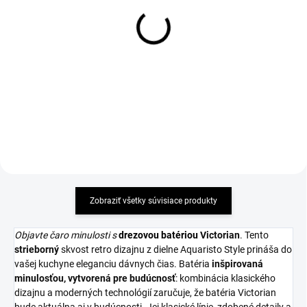
Retro batéria drezová
Drezová batéria stojanková
stojanková VICTORIAN,
DESY, chróm
klasické vršky, chróm
100,61 €
100 €
Detail
Detail
Zobraziť všetky súvisiace produkty
Objavte čaro minulosti s
drezovou batériou
Victorian
. Tento
strieborný
skvost retro dizajnu z dielne Aquaristo Style prináša do
vašej kuchyne eleganciu dávnych čias. Batéria
inšpirovaná
minulosťou, vytvorená pre budúcnosť
: kombinácia klasického
dizajnu a moderných technológií zaručuje, že batéria Victorian
bude aktuálna aj v budúcnosti. Jej klasické línie, zdobené detaily a