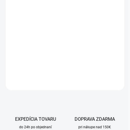
Jednotková
SKLADOM
cena:
MÔŽEME
DORUČIŤ DO:
11.8.2026
MOŽNOSTI
DORUČENIA
−
+
Pridať do košíka
DETAILNÉ INFORMÁCIE
OPÝTAŤ SA
STRÁŽIŤ
EXPEDÍCIA TOVARU
DOPRAVA ZDARMA
do 24h po objednaní
pri nákupe nad 150€