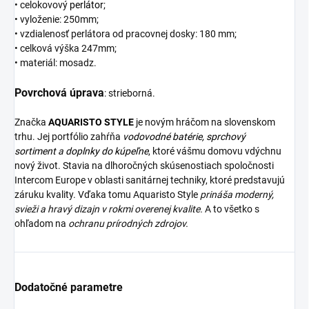
• celokovový
perlátor
;
• vyloženie: 250mm;
• vzdialenosť perlátora od pracovnej dosky: 180 mm;
• celková výška 247mm;
• materiál: mosadz.
Povrchová úprava
: strieborná.
Značka
AQUARISTO
STYLE
je novým hráčom na slovenskom
trhu. Jej portfólio zahŕňa
vodovodné batérie,
sprchový
sortiment
a
doplnky do kúpeľne
, ktoré vášmu domovu vdýchnu
nový život. Stavia na dlhoročných skúsenostiach spoločnosti
Intercom Europe v oblasti sanitárnej techniky, ktoré predstavujú
záruku kvality. Vďaka tomu Aquaristo Style
prináša moderný,
svieži a hravý dizajn v rokmi overenej kvalite.
A to všetko s
ohľadom na
ochranu prírodných zdrojov.
Dodatočné parametre