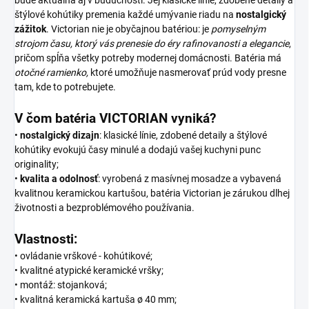
štýlové kohútiky premenia každé umývanie riadu na
nostalgický
zážitok
. Victorian nie je obyčajnou batériou: je
pomyselným
strojom času, ktorý vás prenesie do éry rafinovanosti a elegancie
,
pričom spĺňa všetky potreby modernej domácnosti. Batéria má
otočné ramienko,
ktoré umožňuje nasmerovať prúd vody presne
tam, kde to potrebujete.
V čom batéria VICTORIAN vyniká?
•
nostalgický dizajn
: klasické línie, zdobené detaily a štýlové
kohútiky evokujú časy minulé a dodajú vašej kuchyni punc
originality;
•
kvalita
a
odolnosť
: vyrobená z masívnej mosadze a vybavená
kvalitnou keramickou kartušou, batéria Victorian je zárukou dlhej
životnosti a bezproblémového používania.
Vlastnosti:
• ovládanie vrškové - kohútikové;
• kvalitné atypické keramické vršky;
• montáž: stojanková;
• kvalitná keramická kartuša ø 40 mm;