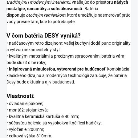
tradičnými i modernými interiérmi
, vnášajúc do priestoru
nádych
nostalgie, romantiky a sofistikovanosti
. Batéria
disponuje
otočným ramienkom
, ktoré umožňuje nasmerovať prúd
vody presne tam, kde to potrebujete.
V čom batéria DESY vyniká?
• nadčasovým retro dizajnom: vašej kuchyni dodá punc originality
a vytvorí nezameniteľný štýl.
• kvalitnými materiálmi a precíznym spracovaním: batéria vám
bude slúžiť dlhé roky;
•
inšpirovaná minulosťou, vytvorená pre budúcnosť
: kombinácia
klasického dizajnu a moderných technológií zaručuje, že batéria
Desy bude aktuálna aj v budúcnosti.
Vlastnosti:
• ovládanie pákové;
• montáž: stojanková;
• kvalitná keramická kartuša ø 40 mm;
• súčasťou balenia sú vysokokvalitné flexi hadičky;
• vyloženie: 200mm;
• celková výška 310mm.