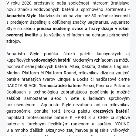
V roku 2020 predstavila naša spoločnosť Intercom Bratislava
novú značku vodovodných batérií a sprchového sortimentu -
Aquaristo Style
. Nadviazala tak na viac než 30-ročné skúsenosti
s predajom úspešnej a obľúbenej značky Sagittarius. Aquaristo
Style so sebou
prináša moderný, svieži a hravý dizajn v rokmi
overenej kvalite
a to všetko s ohľadom na ochranu prírodných
zdrojov.
Aquaristo Style ponúka širokú paletu kuchynských aj
kúpeľňových
vodovodných
batérií
. Moderným vzhľadom sa môžu
pochváliť série pákových batérií Altea, Dakota, Galleria, Laguna,
Marina, Platform či Platform Round, milovníkov dizajnu zaujmú
batérie hranatých tvarov Cinque a Docks či nadčasové čierne
DAKOTA BLACK.
Termostatické
batérie
Persei, Prisma a Pulzar či
Cooltouch s technológiou zabraňujúcou popáleniu je možné
zakúpiť samostatne alebo v sete s ladiacim sprchovým
príslušenstvom. Aquaristo Style nezabúda ani na milovníkov
gastronómie, ponúka totiž širokú paletu
drezových batérií
,
napríklad profesionálne batérie K –PRO 3 a CHEF či štýlové
batérie s farebným flexibilným ramenom a sprškou YOUNG
S a mnoho ďalších. Dizajnovo zaujímavou je aj séria vrškových