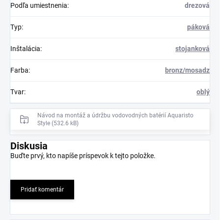
Podľa umiestnenia
:
drezová
Typ
:
páková
Inštalácia
:
stojanková
Farba
:
bronz/mosadz
Tvar
:
oblý
Návod na montáž a údržbu vodovodných batérií Aquaristo
Style (532.6 kB)
Diskusia
Buďte prvý, kto napíše príspevok k tejto položke.
Pridať komentár