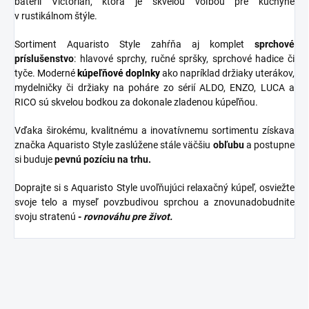
batérií Victorian, ktorá je skvelou voľbou pre kuchyne
v rustikálnom štýle.
Sortiment Aquaristo Style zahŕňa aj komplet
sprchové
príslušenstvo
: hlavové sprchy, ručné spršky, sprchové hadice či
tyče. Moderné
kúpeľňové
doplnky
ako napríklad držiaky uterákov,
mydelničky či držiaky na poháre zo sérií ALDO, ENZO, LUCA a
RICO sú skvelou bodkou za dokonale zladenou kúpeľňou.
Vďaka širokému, kvalitnému a inovatívnemu sortimentu získava
značka Aquaristo Style zaslúžene stále väčšiu
obľubu
a postupne
si buduje
pevnú pozíciu na trhu.
Doprajte si s Aquaristo Style uvoľňujúci relaxačný kúpeľ, osviežte
svoje telo a myseľ povzbudivou sprchou a znovunadobudnite
svoju stratenú
-
rovnováhu pre život.