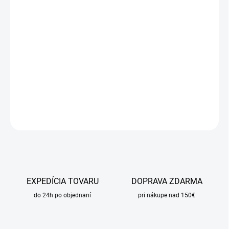
DORUČIŤ DO:
11.8.2026
MOŽNOSTI
DORUČENIA
−
+
Pridať do košíka
DETAILNÉ INFORMÁCIE
OPÝTAŤ SA
STRÁŽIŤ
EXPEDÍCIA TOVARU
DOPRAVA ZDARMA
do 24h po objednaní
pri nákupe nad 150€