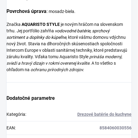
Povrchová úprava
:
mosadz-biela.
Značka
AQUARISTO
STYLE
je novým hráčom na slovenskom
trhu. Jej portfólio zahŕňa
vodovodné batérie,
sprchový
sortiment
a
doplnky do kúpeľne
, ktoré vášmu domovu vdýchnu
nový život. Stavia na dlhoročných skúsenostiach spoločnosti
Intercom Europe v oblasti sanitárnej techniky, ktoré predstavujú
záruku kvality. Vďaka tomu Aquaristo Style
prináša moderný,
svieži a hravý dizajn v rokmi overenej kvalite.
A to všetko s
ohľadom na
ochranu prírodných zdrojov.
Dodatočné parametre
Kategória
:
Drezové batérie do kuchyne
EAN
:
8584060030556