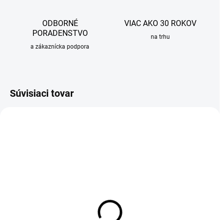
ODBORNÉ
VIAC AKO 30 ROKOV
PORADENSTVO
na trhu
a zákaznícka podpora
Súvisiaci tovar
VÝPREDAJ
SKLADOM
SKLADOM
Drezová batéria stojanková
Retro batéria drezová
DESY, chróm
stojanková VICTORIAN,