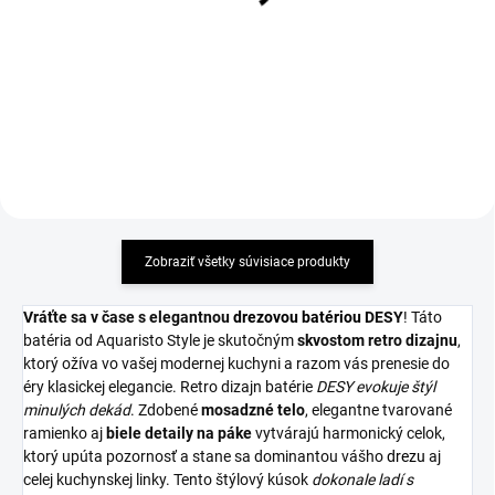
keramické vršky, striebro
100,61 €
57,93 €
Detail
Detail
Zobraziť všetky súvisiace produkty
Vráťte sa v čase s elegantnou
drezovou batériou
DESY
! Táto
batéria od Aquaristo Style je skutočným
skvostom retro dizajnu
,
ktorý ožíva vo vašej modernej kuchyni a razom vás prenesie do
éry klasickej elegancie. Retro dizajn batérie
DESY evokuje štýl
minulých dekád
. Zdobené
mosadzné
telo
, elegantne tvarované
ramienko aj
biele detaily na páke
vytvárajú harmonický celok,
ktorý upúta pozornosť a stane sa dominantou vášho
drezu
aj
celej kuchynskej linky. Tento štýlový kúsok
dokonale ladí s