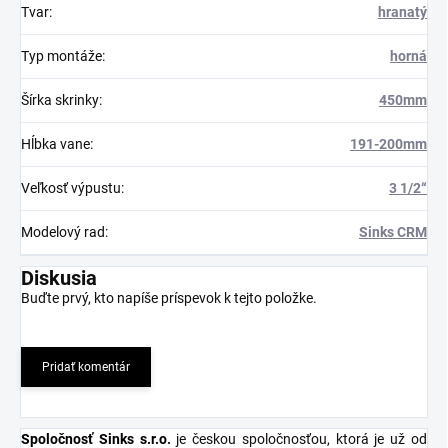
Tvar
:
hranatý
Typ montáže
:
horná
Šírka skrinky
:
450mm
Hĺbka vane
:
191-200mm
Veľkosť výpustu
:
3 1/2“
Modelový rad
:
Sinks CRM
Diskusia
Buďte prvý, kto napíše príspevok k tejto položke.
Pridať komentár
Spoločnosť Sinks s.r.o
.
je českou spoločnosťou, ktorá je už od