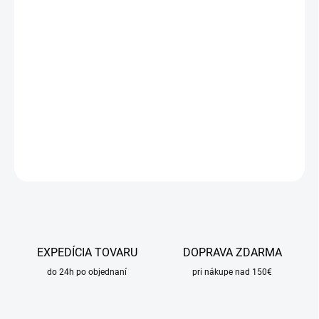
DORUČIŤ DO:
21.8.2026
MOŽNOSTI
DORUČENIA
−
+
Pridať do košíka
DETAILNÉ INFORMÁCIE
OPÝTAŤ SA
STRÁŽIŤ
EXPEDÍCIA TOVARU
DOPRAVA ZDARMA
do 24h po objednaní
pri nákupe nad 150€