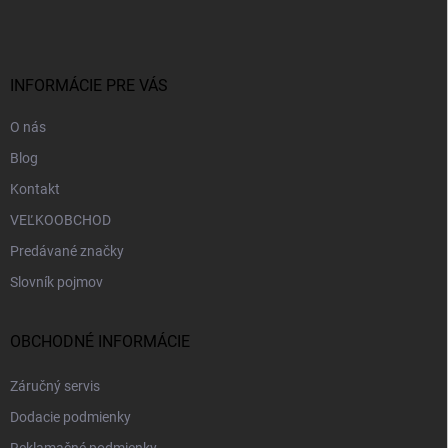
p
ä
t
i
INFORMÁCIE PRE VÁS
e
O nás
Blog
Kontakt
VEĽKOOBCHOD
Predávané značky
Slovník pojmov
OBCHODNÉ INFORMÁCIE
Záručný servis
Dodacie podmienky