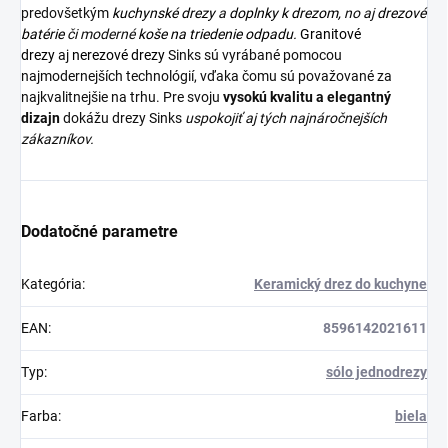
predovšetkým
kuchynské drezy
a
doplnky k drezom,
no aj
drezové
batérie
či moderné
koše na triedenie odpadu.
Granitové
drezy
aj
nerezové drezy
Sinks sú vyrábané pomocou
najmodernejších technológií, vďaka čomu sú považované za
najkvalitnejšie na trhu. Pre svoju
vysokú kvalitu a elegantný
dizajn
dokážu drezy Sinks
uspokojiť aj tých najnáročnejších
zákazníkov.
Dodatočné parametre
Kategória
:
Keramický drez do kuchyne
EAN
:
8596142021611
Typ
:
sólo jednodrezy
Farba
:
biela