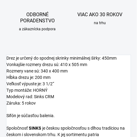
ODBORNÉ
VIAC AKO 30 ROKOV
PORADENSTVO
na trhu
a zákaznícka podpora
Drez je určený do spodnej skrinky minimálnej šírky: 450mm
Vonkajšie rozmery drezu sú: 410 x 505 mm
Rozmery vane sú: 340 x 400 mm
Hĺbka drezu je: 200 mm
Veľkosť výpuste je: 3 1/2“
Typ montáže: HORNÝ
Modelový rad: Sinks CRM
Záruka: 5 rokov
Sifón
je súčasťou balenia.
Spoločnosť
SINKS
je českou spoločnosťou s dlhou tradíciou na
českom i slovenskom trhu. K jej sortimentu patria