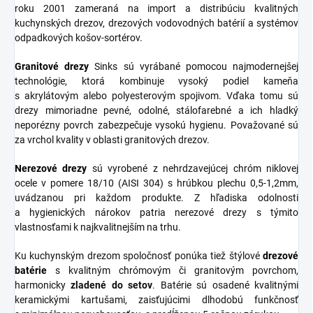
roku 2001 zameraná na import a distribúciu kvalitných
kuchynských drezov, drezových vodovodných batérií a systémov
odpadkových košov-sortérov.
Granitové
drezy
Sinks sú vyrábané pomocou najmodernejšej
technológie, ktorá kombinuje vysoký podiel kameňa
s akrylátovým alebo polyesterovým spojivom. Vďaka tomu sú
drezy mimoriadne pevné, odolné, stálofarebné a ich hladký
neporézny povrch zabezpečuje vysokú hygienu. Považované sú
za vrchol kvality v oblasti granitových drezov.
Nerezové
drezy
sú vyrobené z nehrdzavejúcej chróm niklovej
ocele v pomere 18/10 (AISI 304) s hrúbkou plechu 0,5-1,2mm,
uvádzanou pri každom produkte. Z hľadiska odolnosti
a hygienických nárokov patria nerezové drezy s týmito
vlastnosťami k najkvalitnejším na trhu.
Ku kuchynským drezom spoločnosť ponúka tiež štýlové
drezové
batérie
s kvalitným chrómovým či granitovým povrchom,
harmonicky
zladené do
setov
. Batérie sú osadené kvalitnými
keramickými kartušami, zaisťujúcimi dlhodobú funkčnosť