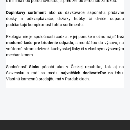
s minimálnou poruchovosťou, s predĺženou 5-ročnou zárukou.
Doplnkový sortiment
ako sú dávkovače saponátu, prídavné
dosky a odkvapkávače, držiaky hubky či drviče odpadu
podčiarkujú komplexnosť tohto sortimentu.
Ekológia nie je spoločnosti cudzia: v jej ponuke možno nájsť
tiež
moderné koše pre triedenie odpadu
, s montážou do výsuvu, na
vnútornú stranu dvierok kuchynskej linky či s vlastným výsuvným
mechanizmom.
Spoločnosť
Sinks
pôsobí ako v Českej republike, tak aj na
Slovensku a radí sa medzi
najväčších dodávateľov na trhu
.
Vlastnú kamennú predajňu má v Pardubiciach.
Z
á