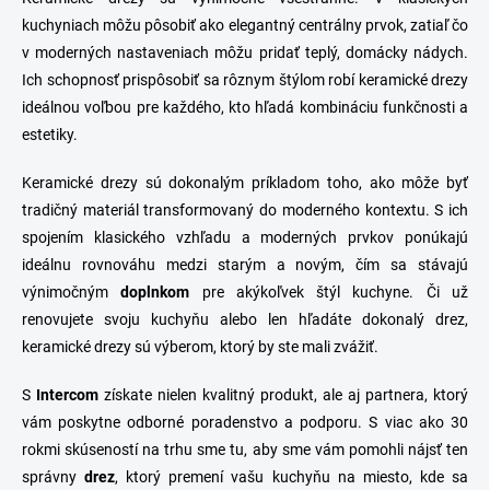
kuchyniach môžu pôsobiť ako elegantný centrálny prvok, zatiaľ čo
v moderných nastaveniach môžu pridať teplý, domácky nádych.
Ich schopnosť prispôsobiť sa rôznym štýlom robí keramické drezy
ideálnou voľbou pre každého, kto hľadá kombináciu funkčnosti a
estetiky.
Keramické drezy sú dokonalým príkladom toho, ako môže byť
tradičný materiál transformovaný do moderného kontextu. S ich
spojením klasického vzhľadu a moderných prvkov ponúkajú
ideálnu rovnováhu medzi starým a novým, čím sa stávajú
výnimočným
doplnkom
pre akýkoľvek štýl kuchyne. Či už
renovujete svoju kuchyňu alebo len hľadáte dokonalý drez,
keramické drezy sú výberom, ktorý by ste mali zvážiť.
S
Intercom
získate nielen kvalitný produkt, ale aj partnera, ktorý
vám poskytne odborné poradenstvo a podporu. S viac ako 30
rokmi skúseností na trhu sme tu, aby sme vám pomohli nájsť ten
správny
drez
, ktorý premení vašu kuchyňu na miesto, kde sa