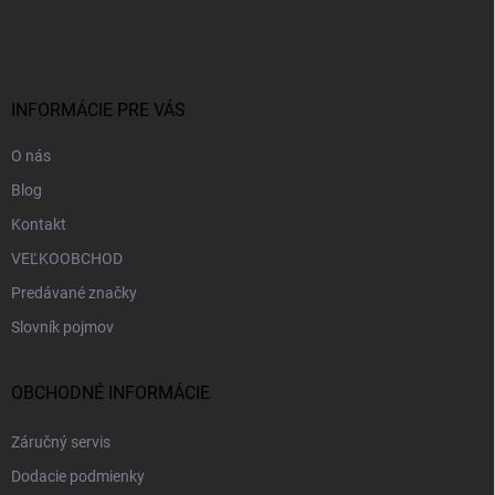
á
p
ä
t
i
INFORMÁCIE PRE VÁS
e
O nás
Blog
Kontakt
VEĽKOOBCHOD
Predávané značky
Slovník pojmov
OBCHODNÉ INFORMÁCIE
Záručný servis
Dodacie podmienky