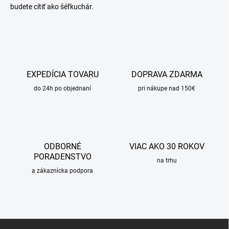
budete cítiť ako šéfkuchár.
EXPEDÍCIA TOVARU
DOPRAVA ZDARMA
do 24h po objednaní
pri nákupe nad 150€
ODBORNÉ
VIAC AKO 30 ROKOV
PORADENSTVO
na trhu
a zákaznícka podpora
Z