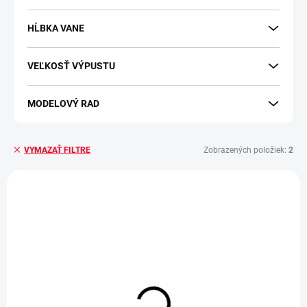
HĹBKA VANE
VEĽKOSŤ VÝPUSTU
MODELOVÝ RAD
Zobrazených položiek:
2
VYMAZAŤ FILTRE
V
ý
p
i
s
p
r
o
d
OBVYKLE 6-10 DNÍ
OBVYKLE 6-10 DNÍ