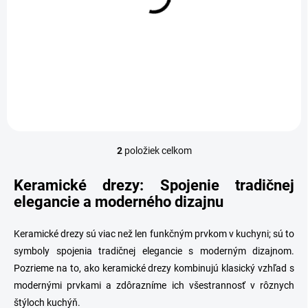
u
Keramický drez Sinks
Keramický drez Sinks
k
CERAM 600 biely
CERAM 410, biely
t
379,86 €
328,02 €
o
v
Detail
Detail
2
položiek celkom
O
v
l
Keramické drezy: Spojenie tradičnej
á
elegancie a moderného dizajnu
d
a
c
Keramické drezy sú viac než len funkčným prvkom v kuchyni; sú to
i
symboly spojenia tradičnej elegancie s moderným dizajnom.
e
Pozrieme na to, ako
keramické drezy
kombinujú klasický vzhľad s
p
modernými prvkami a zdôrazníme ich všestrannosť v rôznych
r
v
štýloch kuchýň.