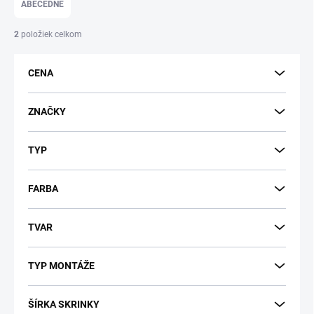
e
ABECEDNE
n
i
2
položiek celkom
e
p
CENA
r
o
d
ZNAČKY
u
k
TYP
t
o
v
FARBA
TVAR
TYP MONTÁŽE
ŠÍRKA SKRINKY