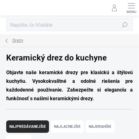
Prejsť
na
obsah
Hľadať
Drezy
Keramický drez do kuchyne
Objavte naše keramické drezy pre klasickú a štýlovú
kuchyňu. Vysokokvalitné a odolné riešenia pre
každodenné používanie. Zabezpečte si eleganciu a
funkčnosť s našimi keramickými drezy.
R
a
NAJPREDÁVANEJŠIE
NAJLACNEJŠIE
NAJDRAHŠIE
d