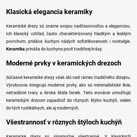
k
y
Klasická elegancia keramiky
v
ý
p
Keramické drezy sú známe svojou nadčasovosťou a eleganciou.
i
Ich klasický vzhľad, často charakterizovaný hladkým a lesklým
s
povrchom, pridáva kuchyni nádych sofistikovanosti i nostalgie.
u
Keramika
prináša do kuchyne pocit tradičnej krásy.
Moderné prvky v keramických drezoch
Súčasné keramické drezy však idú nad rámec tradičného dizajnu.
Výrobcovia integrujú moderné prvky, ako sú minimalistické línie,
netradičné tvary a široká škála farieb. Tieto inovácie umožňujú
keramickým drezom zapadnúť do rôznych štýlov kuchýň, nielen
do tých rustikálnych, ale aj moderných.
Všestrannosť v rôznych štýloch kuchýň
Keramické drezy sú výnimočne všestranné. V klasických