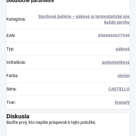
Dodatočné parametre
Sprchové batérie – pákové aj termostatické pre
Kategória
:
každú sprchu
EAN
:
8584060027549
Typ
:
páková
Inštalácia
:
podomietková
Farba
:
chróm
Séria
:
CASTELLO
Tvar
:
hranatý
Diskusia
Buďte prvý, kto napíše príspevok k tejto položke.