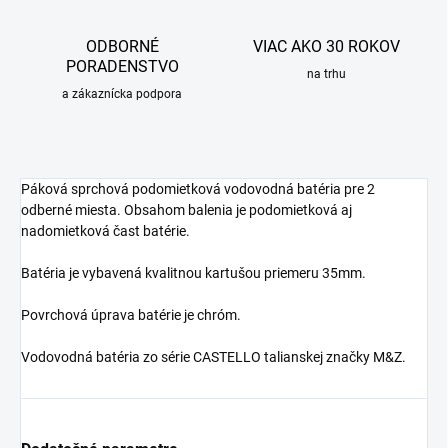
ODBORNÉ
VIAC AKO 30 ROKOV
PORADENSTVO
na trhu
a zákaznícka podpora
Páková sprchová podomietková vodovodná batéria pre 2
odberné miesta. Obsahom balenia je podomietková aj
nadomietková čast batérie.
Batéria je vybavená kvalitnou kartušou priemeru 35mm.
Povrchová úprava batérie je chróm.
Vodovodná batéria zo série CASTELLO talianskej značky M&Z.