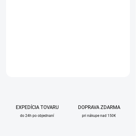
Jednotková
NA DOTAZ
cena:
MOŽNOSTI
DORUČENIA
−
+
Pridať do košíka
DETAILNÉ INFORMÁCIE
OPÝTAŤ SA
STRÁŽIŤ
EXPEDÍCIA TOVARU
DOPRAVA ZDARMA
do 24h po objednaní
pri nákupe nad 150€