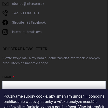
obchod
@
intercom.sk
+421 911 891 181
Sledujte náš Facebook
intercom_bratislava
ODOBERAŤ NEWSLETTER
Vložte svoj e-mail a my Vám budeme zasielať informácie o nových
produktoch na našom e-shope.
EMAIL
Používame súbory cookie, aby sme vám umožnili pohodlné
Vložením e-mailu súhlasíte s
podmienkami ochrany osobných údajov
prehliadanie webovej stránky a vďaka analýze neustále
zlepšovali jej funkcie, výkon a použiteľnosť.
Viac informácií