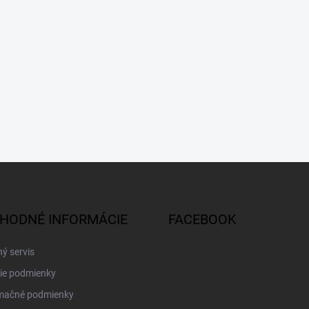
HODNÉ INFORMÁCIE
FACEBOOK
ý servis
ie podmienky
mačné podmienky