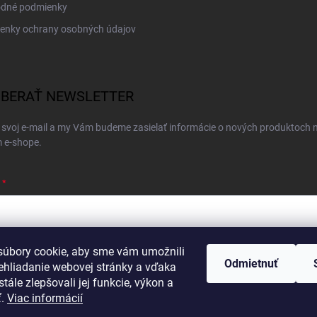
dné podmienky
enky ochrany osobných údajov
BERAŤ NEWSLETTER
 svoj e-mail a my Vám budeme zasielať informácie o nových produktoch 
 e-shope.
úbory cookie, aby sme vám umožnili
ím e-mailu súhlasíte s
podmienkami ochrany osobných údajov
Odmietnuť
ehliadanie webovej stránky a vďaka
hlásiť sa
tále zlepšovali jej funkcie, výkon a
ť.
Viac informácií