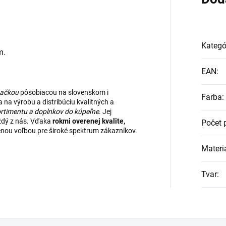
Kategó
m.
EAN
:
načkou
pôsobiacou na slovenskom i
Farba
:
na výrobu a distribúciu kvalitných a
rtimentu
a
doplnkov do kúpeľne
. Jej
aždý z nás. Vďaka
rokmi overenej kvalite,
Počet 
enou voľbou pre široké spektrum zákazníkov.
Materi
Tvar
: