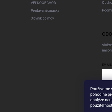
Obcho
VEĽKOOBCHOD
Podmi
Predávané značky
Slovník pojmov
ODO
Vložte
našom
EMAIL
Používame s
Vložen
pohodlné pr
Pri
analýze neus
použiteľnos