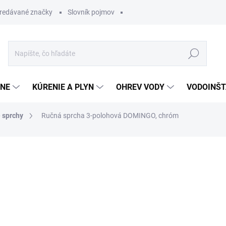
redávané značky
Slovník pojmov
Hľadať
ĽNE
KÚRENIE A PLYN
OHREV VODY
VODOINŠT
 sprchy
Ručná sprcha 3-polohová DOMINGO, chróm
otenia
17,96 €
14,54 
Jednotková
SKLADOM