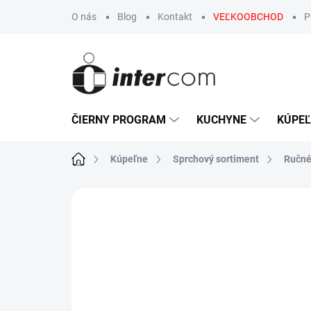
Prejsť
O nás
Blog
Kontakt
VEĽKOOBCHOD
P
na
obsah
ČIERNY PROGRAM
KUCHYNE
KÚPE
Domov
Kúpeľne
Sprchový sortiment
Ručné
Neohodnotené
Podrobnosti hodn
-7 % S KÓDOM FRESH