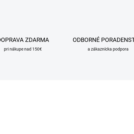
DOPRAVA ZDARMA
ODBORNÉ PORADENS
pri nákupe nad 150€
a zákaznícka podpora