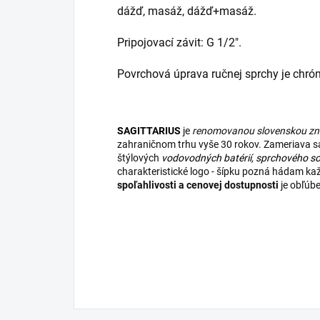
dážď, masáž, dážď+masáž.
Pripojovací závit: G 1/2".
Povrchová úprava ručnej sprchy je chró
SAGITTARIUS
je
renomovanou slovenskou z
zahraničnom trhu vyše 30 rokov. Zameriava sa 
štýlových
vodovodných batérií
,
sprchového so
charakteristické logo - šípku pozná hádam k
spoľahlivosti a cenovej dostupnosti
je obľúb