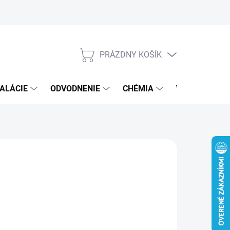
PRÁZDNY KOŠÍK
NÁKUPNÝ
KOŠÍK
ALÁCIE
ODVODNENIE
CHÉMIA
VEREJNÝ SEK
€