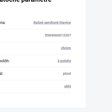
ria
:
Ručné sprchové hlavice
8584060013207
chróm
polôh
:
3 polohy
ál
:
plast
oblý