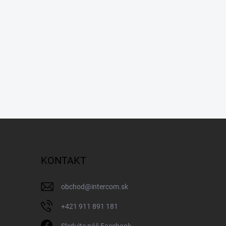
KONTAKT
obchod
@
intercom.sk
+421 911 891 181
Sledujte náš Facebook