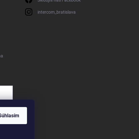
intercom_bratislava
na
Súhlasím