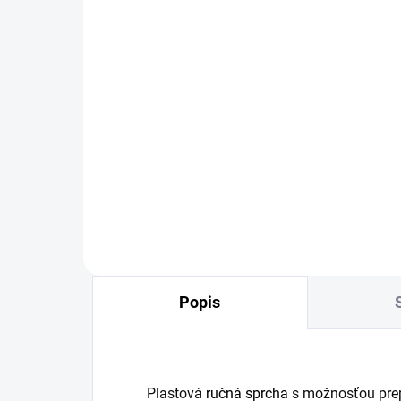
SKLADOM
Sada 3ks silikónových
tesnení na úsporu vody,
rozmer 1/2"
1,78 €
Detail
Popis
Plastová
ručná sprcha
s možnosťou prep