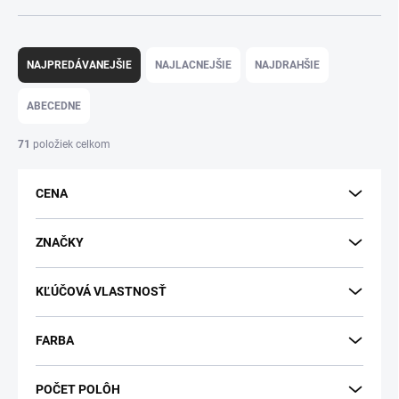
R
a
NAJPREDÁVANEJŠIE
NAJLACNEJŠIE
NAJDRAHŠIE
d
e
ABECEDNE
n
i
71
položiek celkom
e
p
CENA
r
o
d
ZNAČKY
u
k
KĽÚČOVÁ VLASTNOSŤ
t
o
v
FARBA
POČET POLÔH