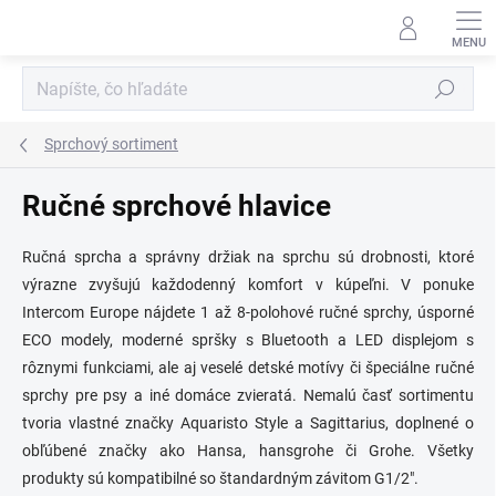
Prejsť
na
obsah
Hľadať
Sprchový sortiment
Ručné sprchové hlavice
Ručná sprcha a správny držiak na sprchu sú drobnosti, ktoré
výrazne zvyšujú každodenný komfort v kúpeľni. V ponuke
Intercom Europe nájdete 1 až 8-polohové ručné sprchy, úsporné
ECO modely, moderné spršky s Bluetooth a LED displejom s
rôznymi funkciami, ale aj veselé detské motívy či špeciálne ručné
sprchy pre psy a iné domáce zvieratá. Nemalú časť sortimentu
tvoria vlastné značky Aquaristo Style a Sagittarius, doplnené o
obľúbené značky ako Hansa, hansgrohe či Grohe. Všetky
produkty sú kompatibilné so štandardným závitom G1/2".