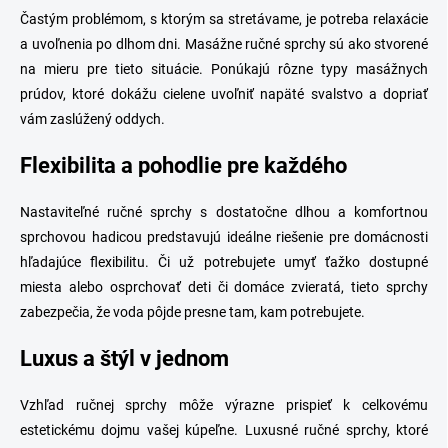
Častým problémom, s ktorým sa stretávame, je potreba relaxácie
a uvoľnenia po dlhom dni. Masážne ručné sprchy sú ako stvorené
na mieru pre tieto situácie. Ponúkajú rôzne typy masážnych
prúdov, ktoré dokážu cielene uvoľniť napäté svalstvo a dopriať
vám zaslúžený oddych.
Flexibilita a pohodlie pre každého
Nastaviteľné ručné sprchy s dostatočne dlhou a komfortnou
sprchovou hadicou predstavujú ideálne riešenie pre domácnosti
hľadajúce flexibilitu. Či už potrebujete umyť ťažko dostupné
miesta alebo osprchovať deti či domáce zvieratá, tieto sprchy
zabezpečia, že voda pôjde presne tam, kam potrebujete.
Luxus a štýl v jednom
Vzhľad ručnej sprchy môže výrazne prispieť k celkovému
estetickému dojmu vašej kúpeľne. Luxusné ručné sprchy, ktoré