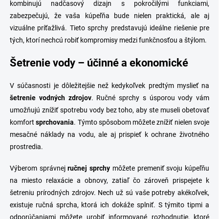
kombinujú nadčasový dizajn s pokročilými funkciami,
zabezpečujú, že vaša kúpeľňa bude nielen praktická, ale aj
vizuálne príťažlivá. Tieto sprchy predstavujú ideálne riešenie pre
tých, ktorí nechcú robiť kompromisy medzi funkčnosťou a štýlom.
Šetrenie vody – účinné a ekonomické
V súčasnosti je dôležitejšie než kedykoľvek predtým myslieť na
šetrenie vodných zdrojov
. Ručné sprchy s úsporou vody vám
umožňujú znížiť spotrebu vody bez toho, aby ste museli obetovať
komfort
sprchovania
. Týmto spôsobom môžete znížiť nielen svoje
mesačné náklady na vodu, ale aj prispieť k ochrane životného
prostredia.
Výberom správnej
ručnej sprchy
môžete premeniť svoju kúpeľňu
na miesto relaxácie a obnovy, zatiaľ čo zároveň prispejete k
šetreniu prírodných zdrojov. Nech už sú vaše potreby akékoľvek,
existuje ručná sprcha, ktorá ich dokáže splniť. S týmito tipmi a
odporúčaniami môžete urobiť informované rozhodnutie, ktoré