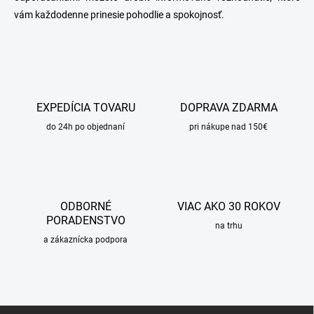
vám každodenne prinesie pohodlie a spokojnosť.
EXPEDÍCIA TOVARU
DOPRAVA ZDARMA
do 24h po objednaní
pri nákupe nad 150€
ODBORNÉ
VIAC AKO 30 ROKOV
PORADENSTVO
na trhu
a zákaznícka podpora
Z