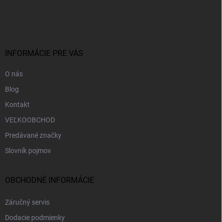
á
p
ä
t
i
INFORMÁCIE PRE VÁS
e
O nás
Blog
Kontakt
VEĽKOOBCHOD
Predávané značky
Slovník pojmov
OBCHODNÉ INFORMÁCIE
Záručný servis
Dodacie podmienky