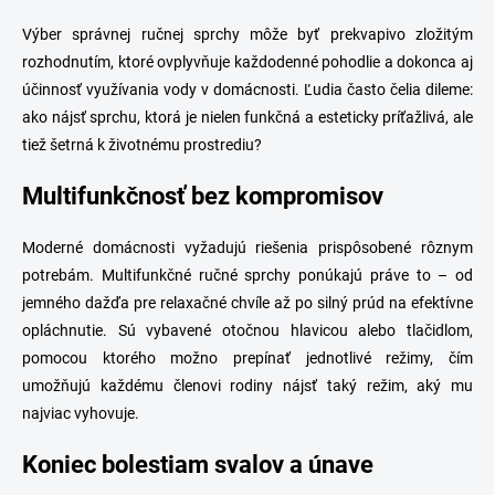
v
p
a
Výber správnej ručnej sprchy môže byť prekvapivo zložitým
r
n
v
rozhodnutím, ktoré ovplyvňuje každodenné pohodlie a dokonca aj
i
k
účinnosť využívania vody v domácnosti. Ľudia často čelia dileme:
e
y
ako nájsť sprchu, ktorá je nielen funkčná a esteticky príťažlivá, ale
v
ý
tiež šetrná k životnému prostrediu?
p
i
Multifunkčnosť bez kompromisov
s
u
Moderné domácnosti vyžadujú riešenia prispôsobené rôznym
potrebám. Multifunkčné ručné sprchy ponúkajú práve to – od
jemného dažďa pre relaxačné chvíle až po silný prúd na efektívne
opláchnutie. Sú vybavené otočnou hlavicou alebo tlačidlom,
pomocou ktorého možno prepínať jednotlivé režimy, čím
umožňujú každému členovi rodiny nájsť taký režim, aký mu
najviac vyhovuje.
Koniec bolestiam svalov a únave