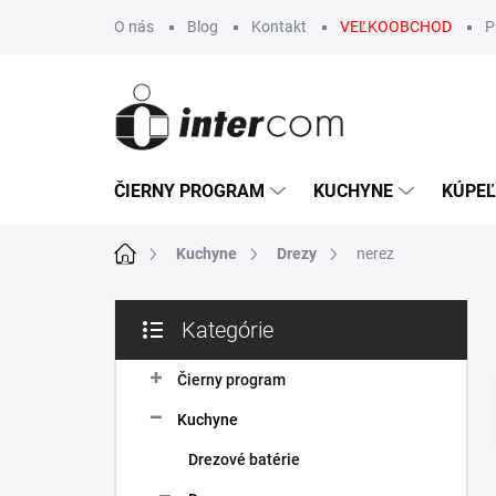
Prejsť
O nás
Blog
Kontakt
VEĽKOOBCHOD
P
na
obsah
ČIERNY PROGRAM
KUCHYNE
KÚPE
Domov
Kuchyne
Drezy
nerez
B
Kategórie
o
Preskočiť
č
kategórie
n
Čierny program
ý
Kuchyne
p
a
Drezové batérie
n