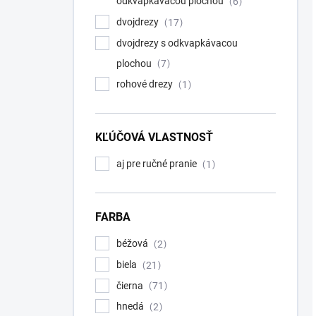
odkvapkávacou plochou
6
dvojdrezy
17
dvojdrezy s odkvapkávacou
plochou
7
rohové drezy
1
KĽÚČOVÁ VLASTNOSŤ
aj pre ručné pranie
1
FARBA
béžová
2
biela
21
čierna
71
hnedá
2