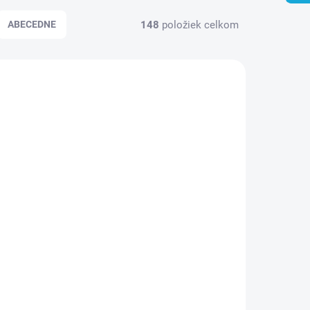
148
položiek celkom
ABECEDNE
-10 DNÍ
OBVYKLE 6-10 DNÍ
nks
Nerezový drez Sinks
matný
OKIO 1200 DUO V,
0,7mm
matný povrch - hrúbka
0,6mm
154,81 €