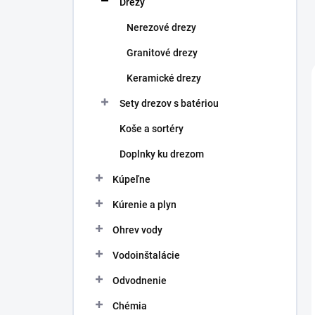
Drezy
e
l
Nerezové drezy
Granitové drezy
Keramické drezy
Sety drezov s batériou
Koše a sortéry
Doplnky ku drezom
Kúpeľne
Kúrenie a plyn
Ohrev vody
Vodoinštalácie
Odvodnenie
Chémia