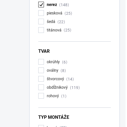
nerez
148
piesková
25
šedá
22
titánová
25
TVAR
okrúhly
6
oválny
8
štvorcový
14
obdĺžnikový
119
rohový
1
TYP MONTÁŽE