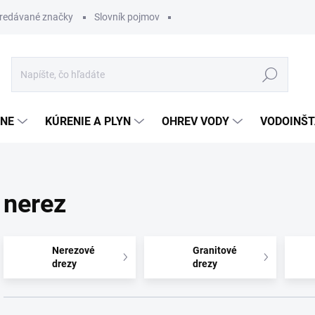
redávané značky
Slovník pojmov
Hľadať
ĽNE
KÚRENIE A PLYN
OHREV VODY
VODOINŠT
nerez
Nerezové
Granitové
drezy
drezy