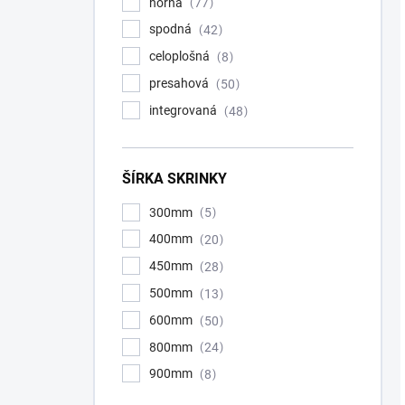
horná
77
spodná
42
celoplošná
8
presahová
50
integrovaná
48
ŠÍRKA SKRINKY
300mm
5
400mm
20
450mm
28
500mm
13
600mm
50
800mm
24
900mm
8