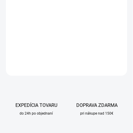
DORUČIŤ DO:
11.8.2026
MOŽNOSTI
DORUČENIA
−
+
Pridať do košíka
DETAILNÉ INFORMÁCIE
OPÝTAŤ SA
STRÁŽIŤ
EXPEDÍCIA TOVARU
DOPRAVA ZDARMA
do 24h po objednaní
pri nákupe nad 150€