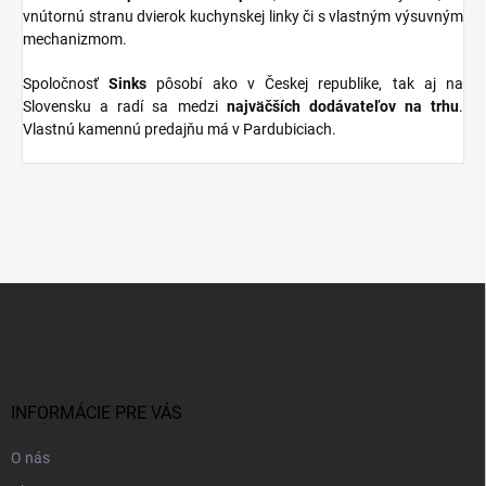
vnútornú stranu dvierok kuchynskej linky či s vlastným výsuvným
mechanizmom.
Spoločnosť
Sinks
pôsobí ako v Českej republike, tak aj na
Slovensku a radí sa medzi
najväčších dodávateľov na trhu
.
Vlastnú kamennú predajňu má v Pardubiciach.
Z
á
p
ä
t
i
INFORMÁCIE PRE VÁS
e
O nás