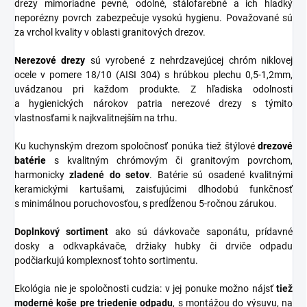
drezy mimoriadne pevné, odolné, stálofarebné a ich hladký
neporézny povrch zabezpečuje vysokú hygienu. Považované sú
za vrchol kvality v oblasti granitových drezov.
Nerezové
drezy
sú vyrobené z nehrdzavejúcej chróm niklovej
ocele v pomere 18/10 (AISI 304) s hrúbkou plechu 0,5-1,2mm,
uvádzanou pri každom produkte. Z hľadiska odolnosti
a hygienických nárokov patria nerezové drezy s týmito
vlastnosťami k najkvalitnejším na trhu.
Ku kuchynským drezom spoločnosť ponúka tiež štýlové
drezové
batérie
s kvalitným chrómovým či granitovým povrchom,
harmonicky
zladené do
setov
. Batérie sú osadené kvalitnými
keramickými kartušami, zaisťujúcimi dlhodobú funkčnosť
s minimálnou poruchovosťou, s predĺženou 5-ročnou zárukou.
Doplnkový sortiment
ako sú dávkovače saponátu, prídavné
dosky a odkvapkávače, držiaky hubky či drviče odpadu
podčiarkujú komplexnosť tohto sortimentu.
Ekológia nie je spoločnosti cudzia: v jej ponuke možno nájsť
tiež
moderné koše pre triedenie odpadu
, s montážou do výsuvu, na