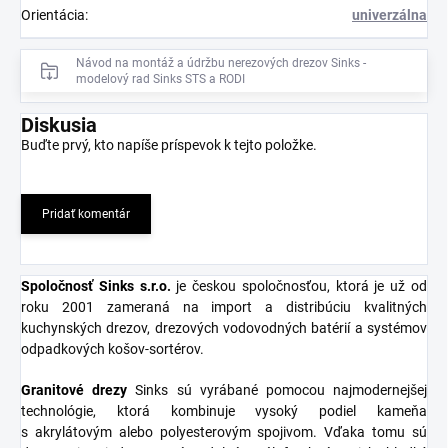
Orientácia
:
univerzálna
Návod na montáž a údržbu nerezových drezov Sinks -
modelový rad Sinks STS a RODI
Diskusia
Buďte prvý, kto napíše príspevok k tejto položke.
Pridať komentár
Spoločnosť Sinks s.r.o
.
je českou spoločnosťou, ktorá je už od
roku 2001 zameraná na import a distribúciu kvalitných
kuchynských drezov, drezových vodovodných batérií a systémov
odpadkových košov-sortérov.
Granitové
drezy
Sinks sú vyrábané pomocou najmodernejšej
technológie, ktorá kombinuje vysoký podiel kameňa
s akrylátovým alebo polyesterovým spojivom. Vďaka tomu sú