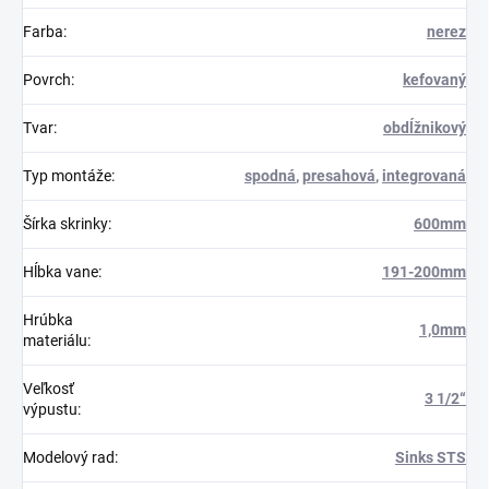
Farba
:
nerez
Povrch
:
kefovaný
Tvar
:
obdĺžnikový
Typ montáže
:
spodná
,
presahová
,
integrovaná
Šírka skrinky
:
600mm
Hĺbka vane
:
191-200mm
Hrúbka
1,0mm
materiálu
:
Veľkosť
3 1/2“
výpustu
:
Modelový rad
:
Sinks STS