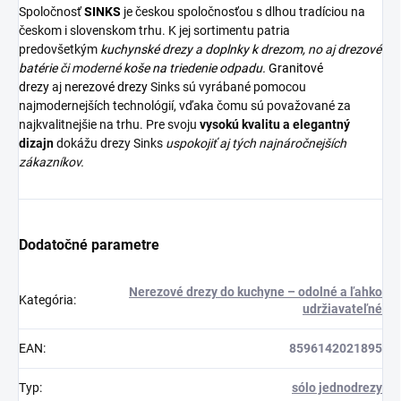
Spoločnosť
SINKS
je českou spoločnosťou s dlhou tradíciou na
českom i slovenskom trhu. K jej sortimentu patria
predovšetkým
kuchynské drezy
a
doplnky k drezom,
no aj
drezové
batérie
či moderné
koše na triedenie odpadu.
Granitové
drezy
aj
nerezové drezy
Sinks sú vyrábané pomocou
najmodernejších technológií, vďaka čomu sú považované za
najkvalitnejšie na trhu. Pre svoju
vysokú kvalitu a elegantný
dizajn
dokážu drezy Sinks
uspokojiť aj tých najnáročnejších
zákazníkov.
Dodatočné parametre
Nerezové drezy do kuchyne – odolné a ľahko
Kategória
:
udržiavateľné
EAN
:
8596142021895
Typ
:
sólo jednodrezy