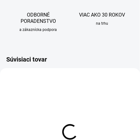
ODBORNÉ
VIAC AKO 30 ROKOV
PORADENSTVO
na trhu
a zákaznícka podpora
Súvisiaci tovar
OBVYKLE 6-10 DNÍ
OBVYKLE 6-10 DNÍ
Prídavný odkvapkávač pre
Prídavný odkvapkávač pre
drezy Sinks, nerez
drezy Sinks, čierny plast