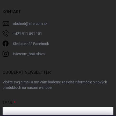
KONTAKT
obchod
@
intercom.sk
+421 911 891 181
Sledujte náš Facebook
intercom_bratislava
ODOBERAŤ NEWSLETTER
Vložte svoj e-mail a my Vám budeme zasielať informácie o nových
produktoch na našom e-shope.
EMAIL