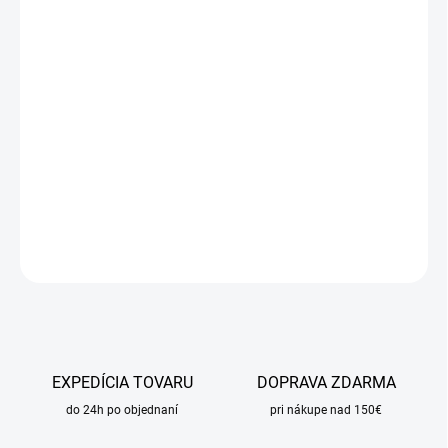
cena:
MÔŽEME
DORUČIŤ DO:
24.8.2026
MOŽNOSTI
DORUČENIA
−
+
Pridať do košíka
DETAILNÉ INFORMÁCIE
OPÝTAŤ SA
STRÁŽIŤ
EXPEDÍCIA TOVARU
DOPRAVA ZDARMA
do 24h po objednaní
pri nákupe nad 150€