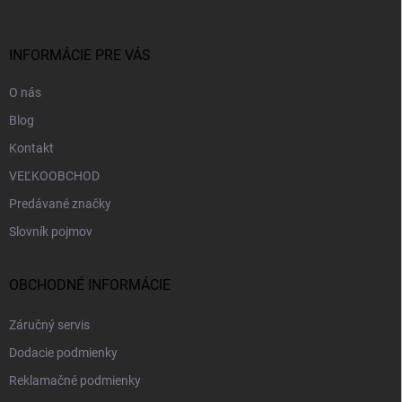
ä
t
i
INFORMÁCIE PRE VÁS
e
O nás
Blog
Kontakt
VEĽKOOBCHOD
Predávané značky
Slovník pojmov
OBCHODNÉ INFORMÁCIE
Záručný servis
Dodacie podmienky
Reklamačné podmienky