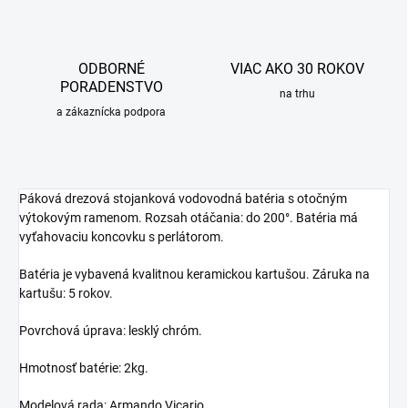
ODBORNÉ
VIAC AKO 30 ROKOV
PORADENSTVO
na trhu
a zákaznícka podpora
Páková drezová stojanková vodovodná batéria s otočným
výtokovým ramenom. Rozsah otáčania: do 200°. Batéria má
vyťahovaciu koncovku s perlátorom.
Batéria je vybavená kvalitnou keramickou kartušou. Záruka na
kartušu: 5 rokov.
Povrchová úprava: lesklý chróm.
Hmotnosť batérie: 2kg.
Modelová rada: Armando Vicario.