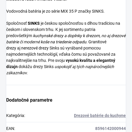
Vodovodná batéria je zo série MIX 35 P značky SINKS.
Spoločnosť
SINKS
je českou spoločnosťou s dlhou tradíciou na
českom i slovenskom trhu. K jej sortimentu patria
predovšetkým
kuchynské drezy
a
doplnky k drezom,
no aj
drezové
batérie
či moderné
koše na triedenie odpadu.
Granitové
drezy
aj
nerezové drezy
Sinks sú vyrábané pomocou
najmodernejších technológií, vďaka čomu sú považované za
najkvalitnejšie na trhu. Pre svoju
vysokú kvalitu a elegantný
dizajn
dokážu drezy Sinks
uspokojiť aj tých najnáročnejších
zákazníkov.
Dodatočné parametre
Kategória
:
Drezové batérie do kuchyne
EAN
:
8596142000944