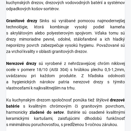
kuchynských drezov, drezových vodovodných batérií a systémov
odpadkových košov-sortérov.
Granitové
drezy
Sinks sú vyrábané pomocou najmodernejšej
technológie, ktorá kombinuje vysoký podiel kameňa
s akrylátovým alebo polyesterovým spojivom. Vďaka tomu sú
drezy mimoriadne pevné, odolné, stálofarebné a ich hladký
neporézny povrch zabezpečuje vysokú hygienu. Považované sú
za vrchol kvality v oblasti granitových drezov.
Nerezové
drezy
sú vyrobené z nehrdzavejúcej chróm niklovej
ocele v pomere 18/10 (AISI 304) s hrúbkou plechu 0,5-1,2mm,
uvádzanou pri každom produkte. Z hľadiska odolnosti
a hygienických nárokov patria nerezové drezy s týmito
vlastnosťami k najkvalitnejším na trhu.
Ku kuchynským drezom spoločnosť ponúka tiež štýlové
drezové
batérie
s kvalitným chrómovým či granitovým povrchom,
harmonicky
zladené do
setov
. Batérie sú osadené kvalitnými
keramickými kartušami, zaisťujúcimi dlhodobú funkčnosť
s minimálnou poruchovosťou, s predĺženou 5-ročnou zárukou.