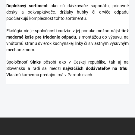
Doplnkový sortiment
ako sú dávkovače saponátu, prídavné
dosky a odkvapkávače, držiaky hubky či drviče odpadu
podčiarkujú komplexnosť tohto sortimentu.
Ekológia nie je spoločnosti cudzia: v jej ponuke možno nájsť
tiež
moderné koše pre triedenie odpadu
, s montážou do výsuvu, na
vnútornú stranu dvierok kuchynskej linky či s vlastným výsuvným
mechanizmom.
Spoločnosť
Sinks
pôsobí ako v Českej republike, tak aj na
Slovensku a radí sa medzi
najväčších dodávateľov na trhu
.
Vlastnú kamennú predajňu má v Pardubiciach.
Z
á
p