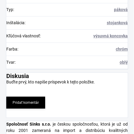
Typ
:
páková
Inštalácia
:
stojanková
Kľúčová vlastnosť
:
výsuvná koncovka
Farba
:
chróm
Tvar
:
oblý
Diskusia
Buďte prvý, kto napíše príspevok k tejto položke.
Pridať komentár
Spoločnosť Sinks s.r.o
.
je českou spoločnosťou, ktorá je už od
roku 2001 zameraná na import a distribúciu kvalitných