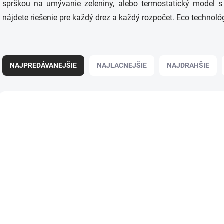
sprškou na umývanie zeleniny, alebo termostatický model 
nájdete riešenie pre každý drez a každý rozpočet. Eco technoló
R
a
NAJPREDÁVANEJŠIE
NAJLACNEJŠIE
NAJDRAHŠIE
d
e
n
V
i
ý
e
p
p
i
r
s
o
p
d
r
u
o
k
d
t
u
o
k
SKLADOM
S
v
t
Drezová batéria
Drezová batéria