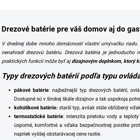
O
v
Drezové batérie pre váš domov aj do ga
l
á
d
V dnešnej dobe mnoho domácností vlastní umývačku riadu. T
a
nenahradí
drezovú batériu
. Drezová batéria je jednoducho 
c
i
praktických funkcií môže byť aj
dizajnovým doplnkom, ktorý k
e
p
Typy drezových batérií podľa typu ovlád
r
v
k
pákové
batérie
: najbežnejší typ drezových batérií, ov
y
Dostupné sú v širokej škále dizajnov a tak uspokoja potr
v
ý
kohútikové batérie:
starší typ, avšak stále obľúbený vďa
p
termostatické
batérie
: intenzita prietoku vody a teplo
i
s
úsporné, komfortné a vďaka bezpečnostnej poistke pro
u
napriek vyššej obstarávacej cene rastie.