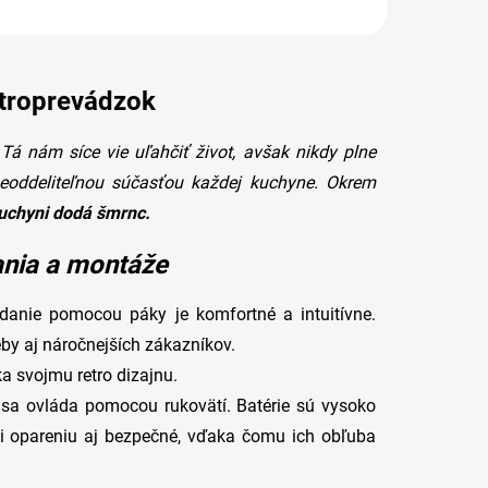
stroprevádzok
á nám síce vie uľahčiť život, avšak nikdy plne
neoddeliteľnou súčasťou každej kuchyne. Okrem
uchyni dodá šmrnc.
ania a montáže
ládanie pomocou páky je komfortné a intuitívne.
eby aj náročnejších zákazníkov.
ka svojmu retro dizajnu.
ty sa ovláda pomocou rukovätí. Batérie sú vysoko
ti opareniu aj bezpečné, vďaka čomu ich obľuba