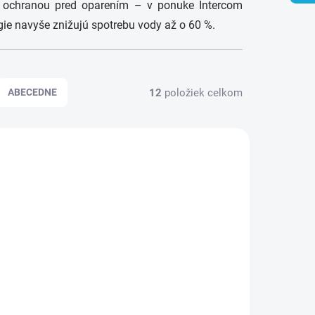
s ochranou pred oparením – v ponuke Intercom
gie navyše znižujú spotrebu vody až o 60 %.
12
položiek celkom
ABECEDNE
KLADOM
SKLADOM
Drezová batéria