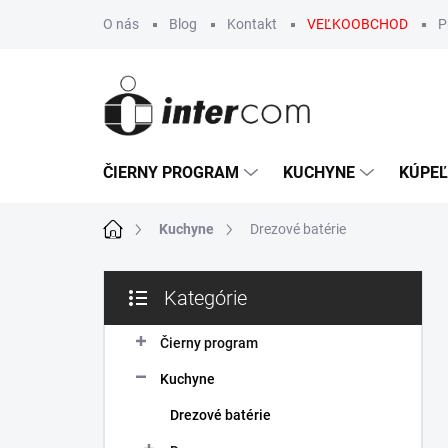
Prejsť
O nás
Blog
Kontakt
VEĽKOOBCHOD
P
na
obsah
ČIERNY PROGRAM
KUCHYNE
KÚPE
Domov
Kuchyne
Drezové batérie
B
Kategórie
o
Preskočiť
č
kategórie
n
Čierny program
ý
Kuchyne
p
a
Drezové batérie
n