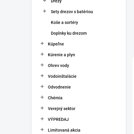
Drezy
e
l
Sety drezov s batériou
Koše a sortéry
Doplnky ku drezom
Kúpeľne
Kúrenie a plyn
Ohrev vody
Vodoinštalácie
Odvodnenie
Chémia
Verejný sektor
VÝPREDAJ
Limitovaná akcia