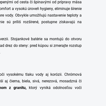
lepenými od cesta či špinavými od prípravy mäsa
mfort a vysokú úroveň hygieny, eliminuje šírenie
spore vody. Obvykle umožňujú nastavenie teploty a
ie sú príliš rozšírené, postupne získavajú na
erzii. Stojankové batérie sa montujú do otvoru
nad drez do steny: pred kúpou si zmerajte rozstup
.
voči vysokému tlaku vody aj korózii. Chrómová
eší aj
čierna
,
biela
, sivá,
nerezová
, mosadzná či
hom z granitu,
ktorý vyniká odolnosťou voči