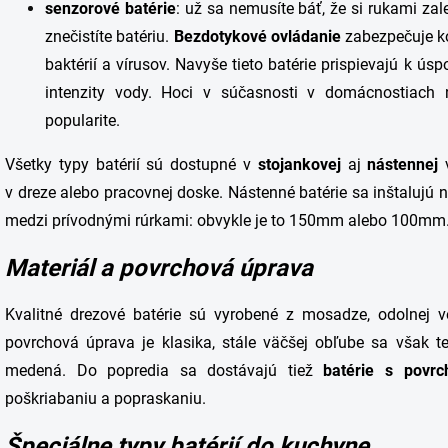
s
enzorové
batérie
: už sa nemusíte báť, že si rukami za
znečistíte batériu.
Bezdotykové
ovládanie
zabezpečuje ko
baktérií a vírusov. Navyše tieto batérie prispievajú k ú
intenzity vody. Hoci v súčasnosti v domácnostiach n
popularite.
Všetky typy batérií sú dostupné v
stojankovej
aj
nástennej
v
v dreze alebo pracovnej doske. Nástenné batérie sa inštalujú 
medzi prívodnými rúrkami: obvykle je to
150mm
alebo
100mm
Materiál a povrchová úprava
Kvalitné drezové batérie sú vyrobené z mosadze, odolnej 
povrchová úprava je klasika, stále väčšej obľube sa však t
medená. Do popredia sa dostávajú tiež
batérie s povrc
poškriabaniu a popraskaniu.
Špeciálne typy batérií do kuchyne