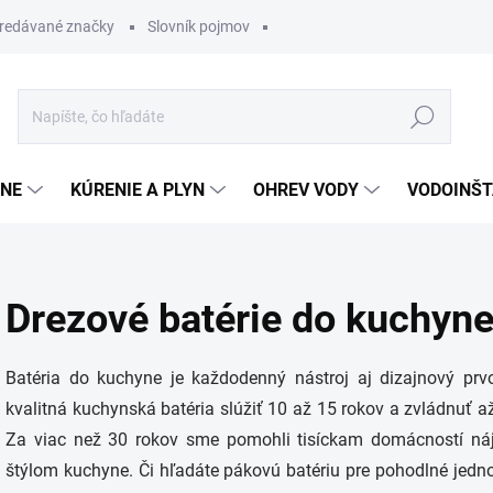
redávané značky
Slovník pojmov
Hľadať
ĽNE
KÚRENIE A PLYN
OHREV VODY
VODOINŠT
Drezové batérie do kuchyn
Batéria do kuchyne je každodenný nástroj aj dizajnový pr
kvalitná kuchynská batéria slúžiť 10 až 15 rokov a zvládnuť a
Za viac než 30 rokov sme pomohli tisíckam domácností nájsť
štýlom kuchyne. Či hľadáte pákovú batériu pre pohodlné jedno