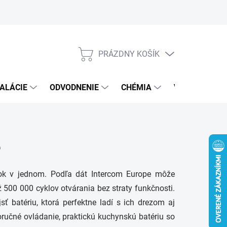
PRÁZDNY KOŠÍK
NÁKUPNÝ
KOŠÍK
ALÁCIE
ODVODNENIE
CHÉMIA
VEREJNÝ SEK
e
vok v jednom. Podľa dát Intercom Europe môže
ž 500 000 cyklov otvárania bez straty funkčnosti.
 batériu, ktorá perfektne ladí s ich drezom aj
ručné ovládanie, praktickú kuchynskú batériu so