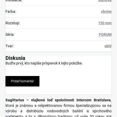
Inštalácia
:
stenová
Farba
:
chróm
Rozstup
:
150 mm
Séria
:
FORUM
Tvar
:
oblý
Diskusia
Buďte prvý, kto napíše príspevok k tejto položke.
Pridať komentár
Sagittarius – vlajková loď spoločnosti Intercom Bratislava
,
ktorá je známou a rešpektovanou firmou špecializujúcou sa na
výrobu a distribúciu vodovodných batérií a sprchového
sortimentu a to s dlhoročnou tradíciou: už vyše 30 rokov má