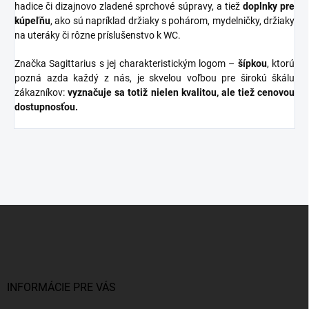
hadice či dizajnovo zladené sprchové súpravy, a tiež
doplnky
pre
kúpeľňu
, ako sú napríklad držiaky s pohárom, mydelničky, držiaky
na uteráky či rôzne príslušenstvo k WC.
Značka Sagittarius s jej charakteristickým logom –
šípkou
, ktorú
pozná azda každý z nás, je skvelou voľbou pre širokú škálu
zákazníkov:
vyznačuje sa totiž nielen kvalitou, ale tiež cenovou
dostupnosťou.
Z
á
p
ä
t
i
INFORMÁCIE PRE VÁS
e