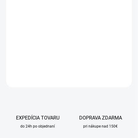
cena:
MÔŽEME
DORUČIŤ DO:
11.8.2026
MOŽNOSTI
DORUČENIA
−
+
Pridať do košíka
DETAILNÉ INFORMÁCIE
OPÝTAŤ SA
STRÁŽIŤ
EXPEDÍCIA TOVARU
DOPRAVA ZDARMA
do 24h po objednaní
pri nákupe nad 150€