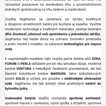
významné postavenie na slovenskom trhu a prostredníctvom
dcérskych spoločností aj na trhu českom a maďarskom.
Značka Sagittarius sa zameriava na výrobu kvalitných
a dizajnovo atraktívnych batérií pre kuchyne aj kúpeľne. Využitie
moderných technológií a kvalitných materiálov zaisťuje batériám
dlhú životnosť, odolnosť voči opotrebeniu a jednoduchú údržbu
.
Sagittarius tiež kladie dôraz na ochranu životného prostredia
a preto mnohé z modelov sú vybavené
technológiou pre úsporu
vody.
K najznámejším modelom tejto značky patria batérie sérií
ZORA
,
FORUM
či
PERLA
obľúbené pre ich oku lahodiaci dizajn, moderné
batérie
VENTURA
s niekoľkých farebných prevedeniach, ale tiež
klasické kohútikové batérie
MADISON
. Séria nízkotlakových
batérií
SOLIS
je určená pre použitie s
elektrickými ohrievačmi
vody
. Sagittarius má tiež bohatý výber praktických
batérií do
bytového jadra.
Vodovodné batérie
dopĺňa rozmanitý
sprchový
sortiment
:
sprchové hlavice s ramenami, ručné spršky s držiakmi, sprchové