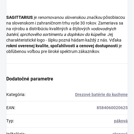
SAGITTARIUS
je
renomovanou slovenskou značkou
pôsobiacou
na slovenskom i zahraničnom trhu vyše 30 rokov. Zameriava sa
na výrobu a distribúciu kvalitných a štýlových
vodovodných
batérií
,
sprchového sortimentu
a
doplnkov do kúpeľne
. Jej
charakteristické logo - šípku pozná hádam každý z nás. Vďaka
rokmi overenej kvalite, spoľahlivosti a cenovej dostupnosti
je
obľúbenou voľbou pre široké spektrum zákazníkov.
Dodatočné parametre
Kategória
:
Drezové batérie do kuchyne
EAN
:
8584060020625
Typ
:
páková