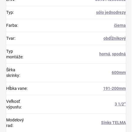
Typ
:
sólo jednodrezy
Farba
:
čierna
Tvar
:
obdĺžnikový
Typ
horná
,
spodná
montáže
:
Šírka
600mm
skrinky
:
Hĺbka vane
:
191-200mm
Veľkosť
3 1/2“
výpustu
:
Modelový
Sinks TELMA
rad
: