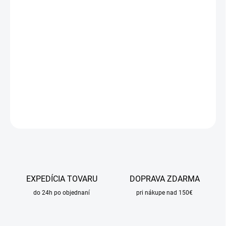
DORUČIŤ DO:
25.8.2026
MOŽNOSTI
DORUČENIA
−
+
Pridať do košíka
DETAILNÉ INFORMÁCIE
OPÝTAŤ SA
STRÁŽIŤ
EXPEDÍCIA TOVARU
DOPRAVA ZDARMA
do 24h po objednaní
pri nákupe nad 150€