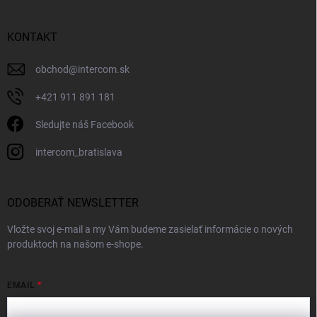
KONTAKT
obchod
@
intercom.sk
+421 911 891 181
Sledujte náš Facebook
intercom_bratislava
ODOBERAŤ NEWSLETTER
Vložte svoj e-mail a my Vám budeme zasielať informácie o nových
produktoch na našom e-shope.
EMAIL