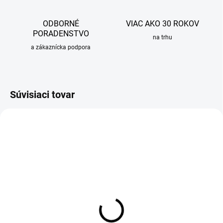
ODBORNÉ
VIAC AKO 30 ROKOV
PORADENSTVO
na trhu
a zákaznícka podpora
Súvisiaci tovar
SKLADOM
OBVYKLE 6-10 DNÍ
Impregnácia pre granitové
Prípravná doska Sinks pre
drezy Sinks
drezy, 413x250mm, drevo