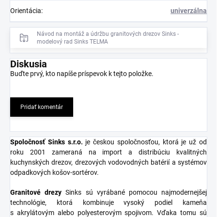
Orientácia
:
univerzálna
Návod na montáž a údržbu granitových drezov Sinks -
modelový rad Sinks TELMA
Diskusia
Buďte prvý, kto napíše príspevok k tejto položke.
Pridať komentár
Spoločnosť Sinks s.r.o
.
je českou spoločnosťou, ktorá je už od
roku 2001 zameraná na import a distribúciu kvalitných
kuchynských drezov, drezových vodovodných batérií a systémov
odpadkových košov-sortérov.
Granitové
drezy
Sinks sú vyrábané pomocou najmodernejšej
technológie, ktorá kombinuje vysoký podiel kameňa
s akrylátovým alebo polyesterovým spojivom. Vďaka tomu sú