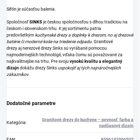
Sifón
je súčasťou balenia.
Spoločnosť
SINKS
je českou spoločnosťou s dlhou tradíciou na
českom i slovenskom trhu. K jej sortimentu patria
predovšetkým
kuchynské drezy
a
doplnky k drezom,
no aj
drezové
batérie
či moderné
koše na triedenie odpadu.
Granitové
drezy
aj
nerezové drezy
Sinks sú vyrábané pomocou
najmodernejších technológií, vďaka čomu sú považované za
najkvalitnejšie na trhu. Pre svoju
vysokú kvalitu a elegantný
dizajn
dokážu drezy Sinks
uspokojiť aj tých najnáročnejších
zákazníkov.
Dodatočné parametre
Granitové drezy do kuchyne – pevnosť, farba a
Kategória
:
nadčasový dizajn
EAN
:
8596142006502