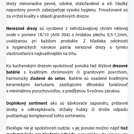
drezy mimoriadne pevné, odolné, stálofarebné a ich hladký
neporézny povrch zabezpečuje vysokú hygienu. Považované sú
za vrchol kvality v oblasti granitových drezov.
Nerezové
drezy
sú vyrobené z nehrdzavejúcej chróm niklovej
ocele v pomere 18/10 (AISI 304) s hrúbkou plechu 0,5-1,2mm,
uvádzanou pri každom produkte. Z hľadiska odolnosti
a hygienických nárokov patria nerezové drezy s týmito
vlastnosťami k najkvalitnejším na trhu.
Ku kuchynským drezom spoločnosť ponúka tiež štýlové
drezové
batérie
s kvalitným chrómovým či granitovým povrchom,
harmonicky
zladené do
setov
. Batérie sú osadené kvalitnými
keramickými kartušami, zaisťujúcimi dlhodobú funkčnosť
s minimálnou poruchovosťou, s predĺženou 5-ročnou zárukou.
Doplnkový sortiment
ako sú dávkovače saponátu, prídavné
dosky a odkvapkávače, držiaky hubky či drviče odpadu
podčiarkujú komplexnosť tohto sortimentu.
Ekológia nie je spoločnosti cudzia: v jej ponuke možno nájsť
tiež