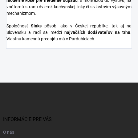
moderné koše pre triedenie odpadu
, s montážou do výsuvu, na
vnútornú stranu dvierok kuchynskej linky či s vlastným výsuvným
mechanizmom.
Spoločnosť
Sinks
pôsobí ako v Českej republike, tak aj na
Slovensku a radí sa medzi
najväčších dodávateľov na trhu
.
Vlastnú kamennú predajňu má v Pardubiciach.
Z
á
p
ä
t
i
INFORMÁCIE PRE VÁS
e
O nás