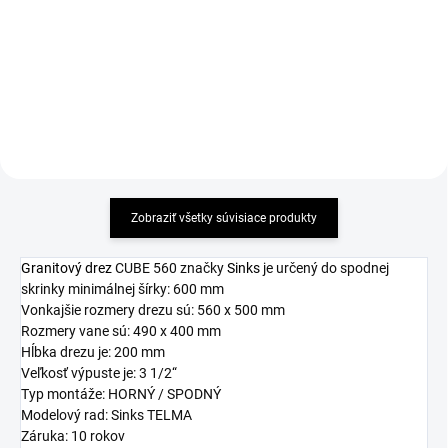
11,41 €
92,96 €
Detail
Detail
Zobraziť všetky súvisiace produkty
Granitový drez
CUBE 560 značky
Sinks
je určený do spodnej
skrinky minimálnej šírky: 600 mm
Vonkajšie rozmery drezu sú: 560 x 500 mm
Rozmery vane sú: 490 x 400 mm
Hĺbka drezu je: 200 mm
Veľkosť výpuste je: 3 1/2“
Typ montáže: HORNÝ / SPODNÝ
Modelový rad: Sinks TELMA
Záruka: 10 rokov