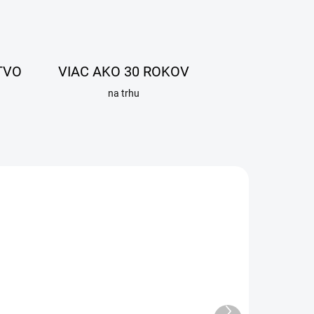
TVO
VIAC AKO 30 ROKOV
na trhu
Ďalší