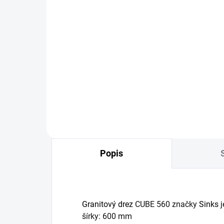
SKLADOM
Impregnácia pre
Pr
granitové drezy Sinks
pr
dr
11,41 €
92
Detail
Popis
Granitový drez
CUBE 560 značky
Sinks
j
šírky: 600 mm