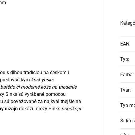
 mm
Kategó
EAN
:
Typ
:
ou s dlhou tradíciou na českom i
Farba
:
ia predovšetkým
kuchynské
batérie
či moderné
koše na triedenie
Tvar
:
zy
Sinks sú vyrábané pomocou
u sú považované za najkvalitnejšie na
Typ m
ný dizajn
dokážu drezy Sinks
uspokojiť
Šírka s