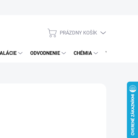
PRÁZDNY KOŠÍK
NÁKUPNÝ
KOŠÍK
ALÁCIE
ODVODNENIE
CHÉMIA
VEREJNÝ SEK
2 €