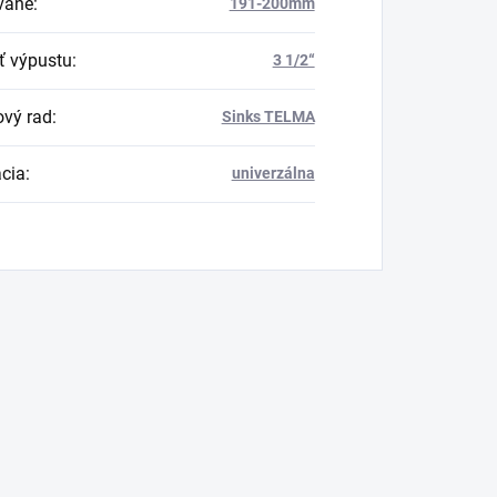
vane
:
191-200mm
ť výpustu
:
3 1/2“
vý rad
:
Sinks TELMA
ácia
:
univerzálna