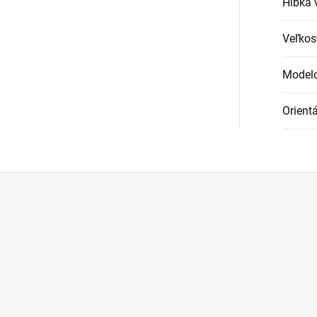
Hĺbka 
Veľkos
Modelo
Orient