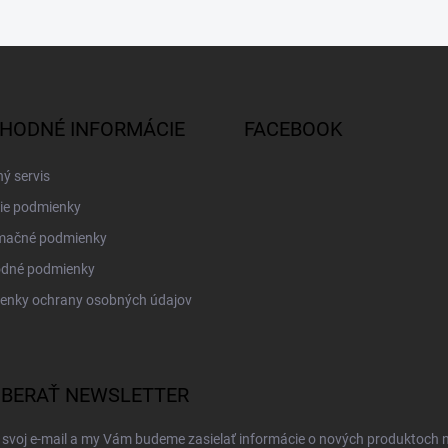
HODNÉ INFORMÁCIE
FACEBOOK
ý servis
ie podmienky
mačné podmienky
dné podmienky
enky ochrany osobných údajov
BERAŤ NEWSLETTER
 svoj e-mail a my Vám budeme zasielať informácie o nových produktoch 