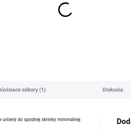
OBVYKLE 6-10 DNÍ
OBVYKLE 6-10
ípravná doska Sinks
Cedidlo Sinks pre drez
e drezy, 413x250mm,
nerez
evo
121,97 €
,96 €
Detai
Detail
Súvisiace súbory (1)
Diskusia
e určený do spodnej skrinky minimálnej
Dod