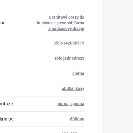
Granitové drezy do
ria
:
kuchyne – pevnosť, farba
a nadčasový dizajn
8596142006519
sólo jednodrezy
čierna
obdĺžnikový
ontáže
:
horná
,
spodná
krinky
:
600mm