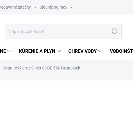
redávané značky
Slovník pojmov
Hľadať
ĽNE
KÚRENIE A PLYN
OHREV VODY
VODOINŠT
Granitový drez Sinks CUBE 560 Granblack
otenia
310,27 €
263,7
Jednotková
OBVYKLE 6-10 DNÍ
cena: