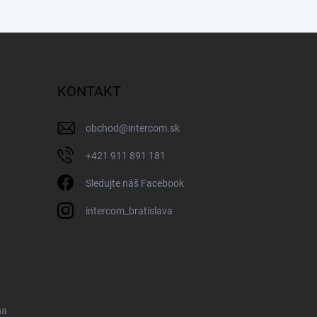
KONTAKT
obchod
@
intercom.sk
+421 911 891 181
Sledujte náš Facebook
intercom_bratislava
na