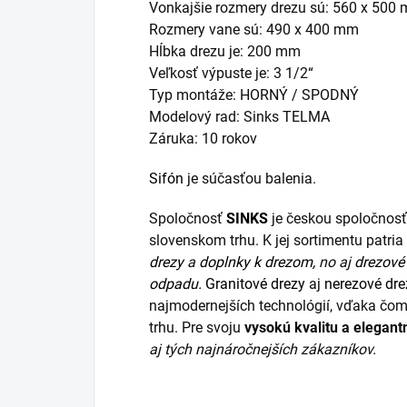
Vonkajšie rozmery drezu sú: 560 x 500
Rozmery vane sú: 490 x 400 mm
Hĺbka drezu je: 200 mm
Veľkosť výpuste je: 3 1/2“
Typ montáže: HORNÝ / SPODNÝ
Modelový rad: Sinks TELMA
Záruka: 10 rokov
Sifón
je súčasťou balenia.
Spoločnosť
SINKS
je českou spoločnosť
slovenskom trhu. K jej sortimentu patr
drezy
a
doplnky k drezom,
no aj
drezové 
odpadu.
Granitové drezy
aj
nerezové dre
najmodernejších technológií, vďaka čom
trhu. Pre svoju
vysokú kvalitu a elegant
aj tých najnáročnejších zákazníkov.