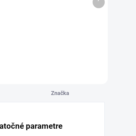
 DNÍ
OBVYKLE 6-10 DNÍ
produkt
y,
Prídavný odkvapkávač
pre drezy Sinks, nerez
27,26 €
l
Detail
Značka
atočné parametre