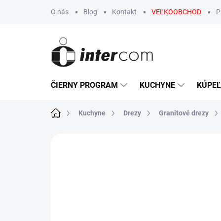
Prejsť
O nás
Blog
Kontakt
VEĽKOOBCHOD
P
na
obsah
ČIERNY PROGRAM
KUCHYNE
KÚPE
Domov
Kuchyne
Drezy
Granitové drezy
Neohodnotené
Podrobnosti hodn