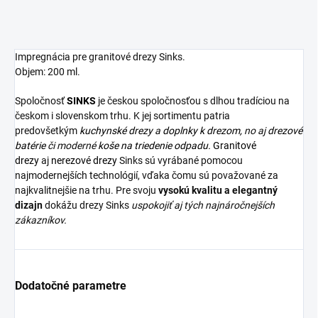
Impregnácia pre granitové drezy Sinks.
Objem: 200 ml.
Spoločnosť
SINKS
je českou spoločnosťou s dlhou tradíciou na
českom i slovenskom trhu. K jej sortimentu patria
predovšetkým
kuchynské drezy
a
doplnky k drezom,
no aj
drezové
batérie
či moderné
koše na triedenie odpadu.
Granitové
drezy
aj
nerezové drezy
Sinks sú vyrábané pomocou
najmodernejších technológií, vďaka čomu sú považované za
najkvalitnejšie na trhu. Pre svoju
vysokú kvalitu a elegantný
dizajn
dokážu drezy Sinks
uspokojiť aj tých najnáročnejších
zákazníkov.
Dodatočné parametre