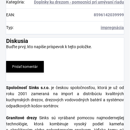
Kategória
:
Doplnky ku drezom - pomocníci pri umývaní riadu
EAN
:
8596142039999
Typ
:
impregnácia
Diskusia
Buďte prvý, kto napíše príspevok k tejto položke.
Pridať komentár
Spoločnosť Sinks s.r.o
.
je českou spoločnosťou, ktorá je už od
roku 2001 zameraná na import a distribúciu kvalitných
kuchynských drezov, drezových vodovodných batérií a systémov
odpadkových košov-sortérov.
Granitové
drezy
Sinks sú vyrábané pomocou najmodernejšej
technológie, ktorá kombinuje vysoký podiel kameňa