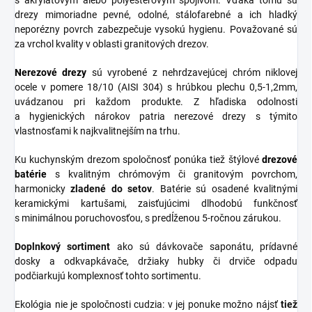
s akrylátovým alebo polyesterovým spojivom. Vďaka tomu sú
drezy mimoriadne pevné, odolné, stálofarebné a ich hladký
neporézny povrch zabezpečuje vysokú hygienu. Považované sú
za vrchol kvality v oblasti granitových drezov.
Nerezové
drezy
sú vyrobené z nehrdzavejúcej chróm niklovej
ocele v pomere 18/10 (AISI 304) s hrúbkou plechu 0,5-1,2mm,
uvádzanou pri každom produkte. Z hľadiska odolnosti
a hygienických nárokov patria nerezové drezy s týmito
vlastnosťami k najkvalitnejším na trhu.
Ku kuchynským drezom spoločnosť ponúka tiež štýlové
drezové
batérie
s kvalitným chrómovým či granitovým povrchom,
harmonicky
zladené do
setov
. Batérie sú osadené kvalitnými
keramickými kartušami, zaisťujúcimi dlhodobú funkčnosť
s minimálnou poruchovosťou, s predĺženou 5-ročnou zárukou.
Doplnkový sortiment
ako sú dávkovače saponátu, prídavné
dosky a odkvapkávače, držiaky hubky či drviče odpadu
podčiarkujú komplexnosť tohto sortimentu.
Ekológia nie je spoločnosti cudzia: v jej ponuke možno nájsť
tiež