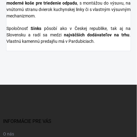
moderné koše pre triedenie odpadu
, s montážou do výsuvu, na
vnútornú stranu dvierok kuchynskej linky či s vlastným výsuvným
mechanizmom.
Spoločnosť
Sinks
pôsobí ako v Českej republike, tak aj na
Slovensku a radí sa medzi
najväčších dodávateľov na trhu
.
Vlastnú kamennú predajňu má v Pardubiciach.
Z
á
p
ä
t
i
INFORMÁCIE PRE VÁS
e
O nás