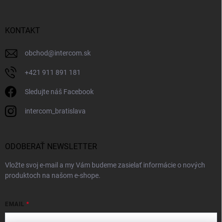
KONTAKT
obchod
@
intercom.sk
+421 911 891 181
Sledujte náš Facebook
intercom_bratislava
ODOBERAŤ NEWSLETTER
Vložte svoj e-mail a my Vám budeme zasielať informácie o nových
produktoch na našom e-shope.
EMAIL