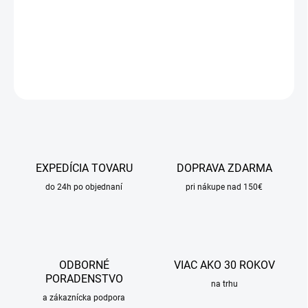
−
+
Pridať do košíka
DETAILNÉ INFORMÁCIE
OPÝTAŤ SA
STRÁŽIŤ
EXPEDÍCIA TOVARU
DOPRAVA ZDARMA
do 24h po objednaní
pri nákupe nad 150€
ODBORNÉ
VIAC AKO 30 ROKOV
PORADENSTVO
na trhu
a zákaznícka podpora