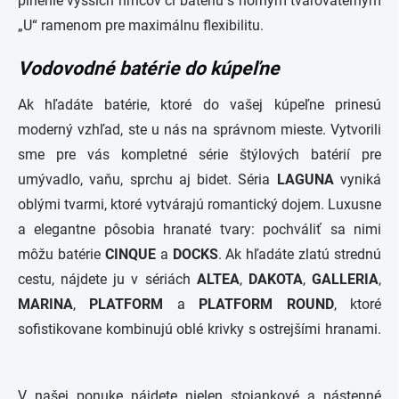
plnenie vyšších hrncov či batériu s horným tvarovateľným
„U“ ramenom pre maximálnu flexibilitu.
V
odovodné batérie do kúpeľne
Ak hľadáte batérie, ktoré do vašej kúpeľne prinesú
moderný vzhľad, ste u nás na správnom mieste. Vytvorili
sme pre vás kompletné série štýlových batérií pre
umývadlo, vaňu, sprchu aj bidet. Séria
LAGUNA
vyniká
oblými tvarmi, ktoré vytvárajú romantický dojem. Luxusne
a elegantne pôsobia hranaté tvary: pochváliť sa nimi
môžu batérie
CINQUE
a
DOCKS
. Ak hľadáte zlatú strednú
cestu, nájdete ju v sériách
ALTEA
,
DAKOTA
,
GALLERIA
,
MARINA
,
PLATFORM
a
PLATFORM
ROUND
, ktoré
sofistikovane kombinujú oblé krivky s ostrejšími hranami.
V našej ponuke nájdete nielen stojankové a nástenné