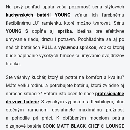
Na prvý pohľad upúta vašu pozornosť séria štýlových
kuchynských batérií
YOUNG
vďaka ich farebnému
flexibilnému „U“ ramienku, ktoré možno tvarovať. Sériu
YOUNG S
dopĺňa aj
sprška
, ideálna pre efektívne
umývanie riadu, drezu i potravín. Poohliadnite sa aj po
našich batériách
PULL
s výsuvnou sprškou
, vďaka ktorej
bude napĺňanie vysokých hrncov či umývanie dvojdrezov
hračka.
Ste vášnivý kuchár, ktorý si potrpí na komfort a kvalitu?
Máte veľkú rodinu a potrebujete batériu, ktorá zvládne aj
náročné situácie? Potom isto oceníte naše
profesionálne
drezové batérie
. S vysokým výpustom a flexibilným, plne
otočným ramenom dosiahnete maximálnu pružnosť
a pohodlie pri práci. K obľúbeným modelom patria
dizajnové batérie
COOK MATT BLACK
,
CHEF
či
LOUNGE