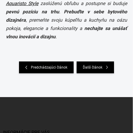
Aquaristo Style
zaslúženú obľubu a postupne si buduje
pevnú pozíciu na trhu
.
Prebuďte v sebe bytového
dizajnéra
, premeňte svoju kúpeľňu a kuchyňu na oázu
pokoja, elegancie a funkcionality a
nechajte sa unášať
vlnou inovácií a dizajnu
.
Predchádzajúci článok
Ďalší článok
Z
á
p
ä
t
i
INFORMÁCIE PRE VÁS