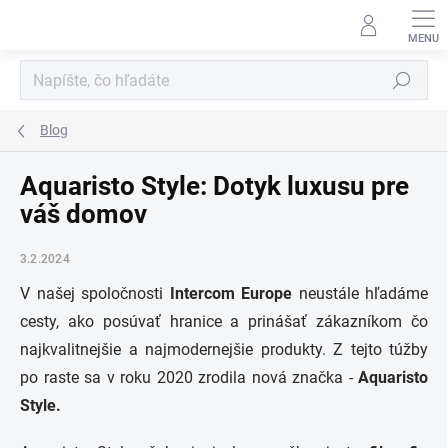
Prejsť
na
obsah
Hľadať
Blog
Aquaristo Style: Dotyk luxusu pre
váš domov
3.2.2024
V našej spoločnosti
Intercom Europe
neustále hľadáme
cesty, ako posúvať hranice a prinášať zákazníkom čo
najkvalitnejšie a najmodernejšie produkty. Z tejto túžby
po raste sa v roku 2020 zrodila nová značka -
Aquaristo
Style.