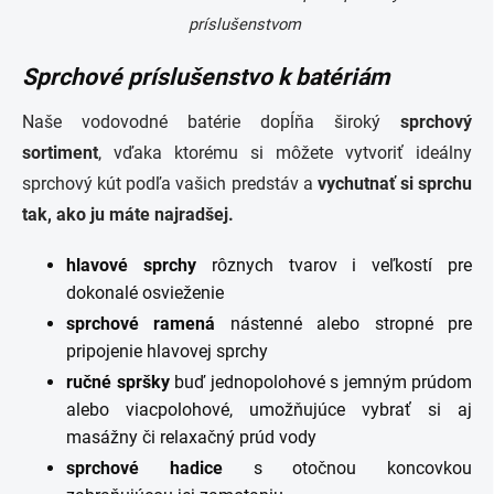
príslušenstvom
Sprchové príslušenstvo k batériám
Naše vodovodné batérie dopĺňa široký
sprchový
sortiment
, vďaka ktorému si môžete vytvoriť ideálny
sprchový kút podľa vašich predstáv a
vychutnať si sprchu
tak, ako ju máte najradšej.
hlavové
sprchy
rôznych tvarov i veľkostí pre
dokonalé osvieženie
sprchové
ramená
nástenné alebo stropné pre
pripojenie hlavovej sprchy
ručné
spršky
buď jednopolohové s jemným prúdom
alebo viacpolohové, umožňujúce vybrať si aj
masážny či relaxačný prúd vody
sprchové
hadice
s otočnou koncovkou