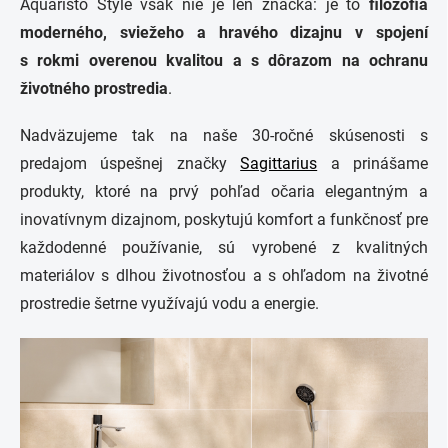
Aquaristo Style však nie je len značka: je to
filozofia
moderného, sviežeho a hravého dizajnu
v spojení
s rokmi overenou kvalitou a s dôrazom na ochranu
životného prostredia
.
Nadväzujeme tak na naše 30-ročné skúsenosti s
predajom úspešnej značky
Sagittarius
a prinášame
produkty, ktoré na prvý pohľad očaria elegantným a
inovatívnym dizajnom, poskytujú komfort a funkčnosť pre
každodenné používanie, sú vyrobené z kvalitných
materiálov s dlhou životnosťou a s ohľadom na životné
prostredie šetrne využívajú vodu a energie.