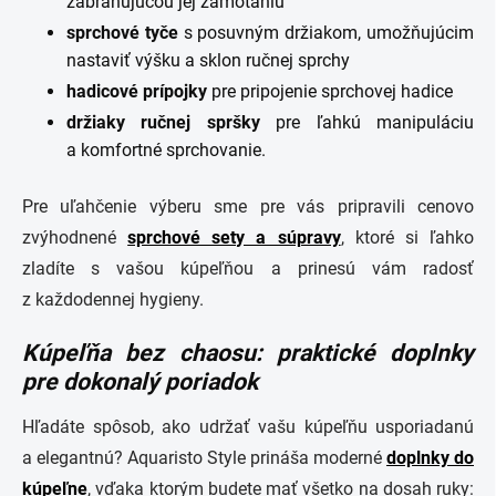
zabraňujúcou jej zamotaniu
sprchové
tyče
s posuvným držiakom, umožňujúcim
nastaviť výšku a sklon ručnej sprchy
hadicové
prípojky
pre pripojenie sprchovej hadice
držiaky
ručnej
spršky
pre ľahkú manipuláciu
a komfortné sprchovanie.
Pre uľahčenie výberu sme pre vás pripravili cenovo
zvýhodnené
sprchové sety a súpravy
, ktoré si ľahko
zladíte s vašou kúpeľňou a prinesú vám radosť
z každodennej hygieny.
Kúpeľňa bez chaosu: praktické doplnky
pre dokonalý poriadok
Hľadáte spôsob, ako udržať vašu kúpeľňu usporiadanú
a elegantnú? Aquaristo Style prináša moderné
doplnky do
kúpeľne
, vďaka ktorým budete mať všetko na dosah ruky: