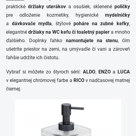
praktické
držiaky
uterákov
a osušiek, sklenené
poličky
pre odloženie kozmetiky, hygienické
mydelničky
a
dávkovače
mydla
, štýlové
poháre na zubné kefky
,
elegantné
držiaky na WC kefu či toaletný papier
a mnoho
ďalšieho. Doplnky ľahko
namontujete na stenu
, čím
ušetríte priestor na zemi, na umývadle či vani a zároveň
ľahšie udržíte ich čistotu.
Vybrať si môžete zo štyroch sérií:
ALDO
,
ENZO
a
LUCA
v elegantnej chrómovej farbe a
RICO
v nadčasovej matnej
čiernej.