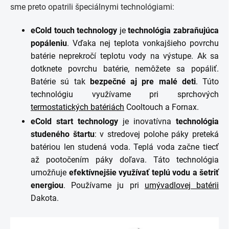
sme preto opatrili špeciálnymi technológiami:
eCold touch technology
je
technológia zabraňujúca
popáleniu
. Vďaka nej teplota vonkajšieho povrchu
batérie neprekročí teplotu vody na výstupe. Ak sa
dotknete povrchu batérie, nemôžete sa popáliť.
Batérie sú tak
bezpečné aj pre malé deti
. Túto
technológiu využívame pri sprchových
termostatických batériách
Cooltouch a Fornax.
eCold start technology
je inovatívna
technológia
studeného štartu
: v stredovej polohe páky preteká
batériou len studená voda. Teplá voda začne tiecť
až pootočením páky doľava. Táto technológia
umožňuje
efektívnejšie využívať teplú vodu a šetriť
energiou
. Používame ju pri
umývadlovej batérii
Dakota.