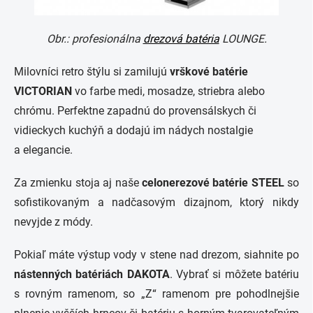
Obr.: profesionálna
drezová batéria
LOUNGE.
Milovníci retro štýlu si zamilujú
vrškové
batérie
VICTORIAN
vo farbe medi, mosadze, striebra alebo
chrómu. Perfektne zapadnú do provensálskych či
vidieckych kuchýň a dodajú im nádych nostalgie
a elegancie.
Za zmienku stoja aj naše
celonerezové batérie STEEL
so
sofistikovaným a nadčasovým dizajnom, ktorý nikdy
nevyjde z módy.
Pokiaľ máte výstup vody v stene nad drezom, siahnite po
nástenných batériách DAKOTA
. Vybrať si môžete batériu
s rovným ramenom, so „Z“ ramenom pre pohodlnejšie