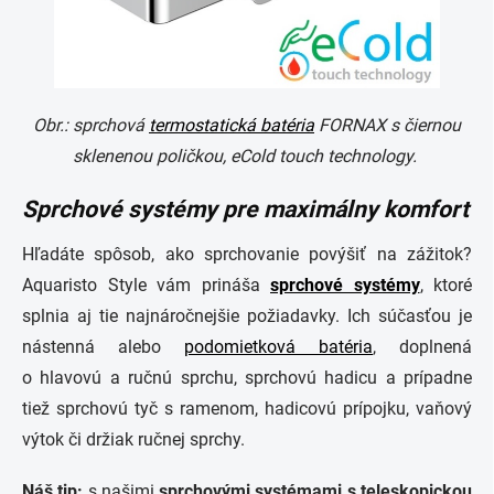
Obr.: sprchová
termostatická batéria
FORNAX s čiernou
sklenenou poličkou, eCold touch technology.
Sprchové systémy pre maximálny komfort
Hľadáte spôsob, ako sprchovanie povýšiť na zážitok?
Aquaristo Style vám prináša
sprchové systémy
, ktoré
splnia aj tie najnáročnejšie požiadavky. Ich súčasťou je
nástenná alebo
podomietková batéria
, doplnená
o hlavovú a ručnú sprchu, sprchovú hadicu a prípadne
tiež sprchovú tyč s ramenom, hadicovú prípojku, vaňový
výtok či držiak ručnej sprchy.
Náš tip:
s našimi
sprchovými systémami s teleskopickou