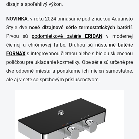
dizajn a spoľahlivý výkon.
NOVINKA
: v roku 2024 prinášame pod značkou Aquaristo
Style dve
nové dizajnové série
termostatických
batérií
.
Prvou sú
podomietkové batérie
ERIDAN
v modernej
čiernej a chrómovej farbe. Druhou sú
nástenné batérie
FORNAX
s integrovanou čiernou alebo s bielou sklenenou
poličkou pre ukladanie kozmetiky. Obe série sú určené pre
dve odberné miesta a ponúkame ich nielen samostatne,
ale aj v sete so sprchovým príslušenstvom.