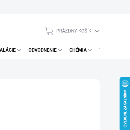
PRÁZDNY KOŠÍK
NÁKUPNÝ
KOŠÍK
ALÁCIE
ODVODNENIE
CHÉMIA
VEREJNÝ SEK
4 €