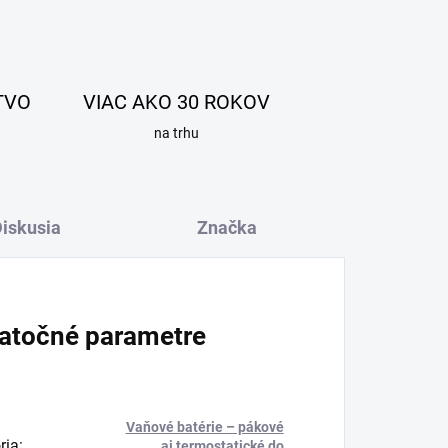
TVO
VIAC AKO 30 ROKOV
na trhu
iskusia
Značka
atočné parametre
Vaňové batérie – pákové
ria
:
aj termostatické do