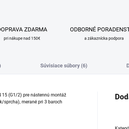
DOPRAVA ZDARMA
ODBORNÉ PORADENS
pri nákupe nad 150€
a zákaznícka podpora
)
Súvisiace súbory (6)
D
N 15 (G1/2) pre nástennú montáž
Dod
k/sprcha), merané pri 3 baroch
Kategó