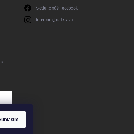
Sledujte náš Facebook
intercom_bratislava
na
Súhlasím