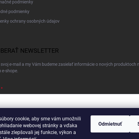
mačné podmienky
dné podmienky
enky ochrany osobných údajov
BERAŤ NEWSLETTER
 svoj e-mail a my Vám budeme zasielať informácie o nových produktoch 
 e-shope.
úbory cookie, aby sme vám umožnili
ím e-mailu súhlasíte s
podmienkami ochrany osobných údajov
Odmietnuť
ehliadanie webovej stránky a vďaka
hlásiť sa
tále zlepšovali jej funkcie, výkon a