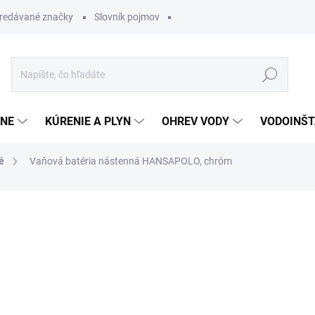
redávané značky
Slovník pojmov
Hľadať
ĽNE
KÚRENIE A PLYN
OHREV VODY
VODOINŠT
é
Vaňová batéria nástenná HANSAPOLO, chróm
otenia
238,21 €
166,7
Jednotková
SKLADOM
cena: