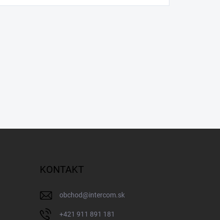
KONTAKT
obchod
@
intercom.sk
+421 911 891 181