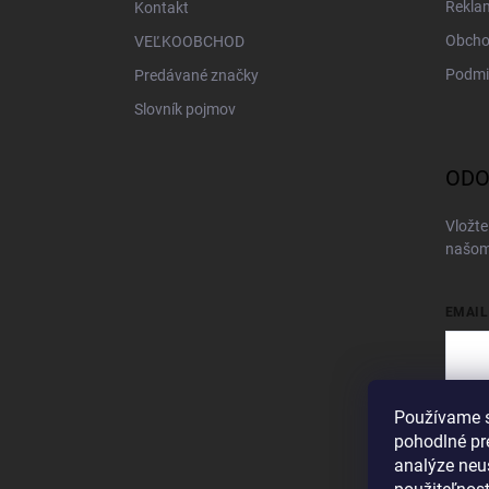
Rekla
Kontakt
Obcho
VEĽKOOBCHOD
Podmi
Predávané značky
Slovník pojmov
ODO
Vložte
našom
EMAIL
Používame s
Vložen
pohodlné pr
Pri
analýze neus