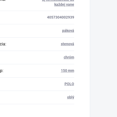
každej vane
4057304002939
páková
cia
:
stenová
chróm
up
:
150 mm
POLO
oblý