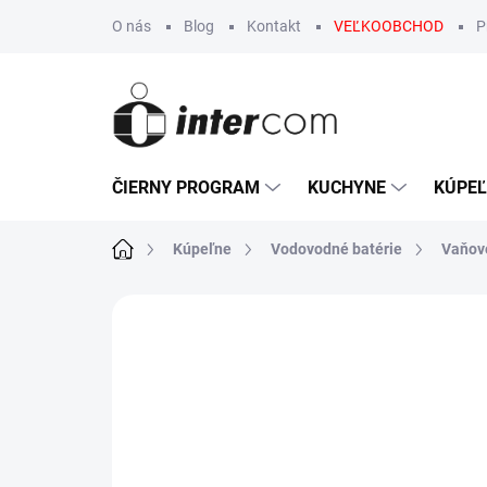
Prejsť
O nás
Blog
Kontakt
VEĽKOOBCHOD
P
na
obsah
ČIERNY PROGRAM
KUCHYNE
KÚPE
Domov
Kúpeľne
Vodovodné batérie
Vaňov
Neohodnotené
Podrobnosti hodn