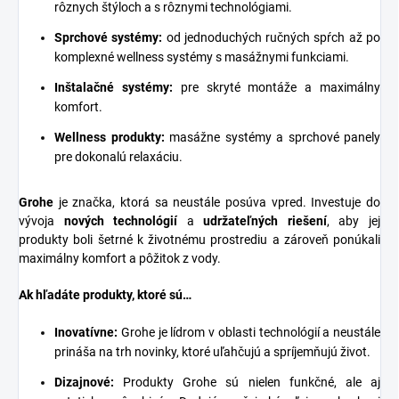
rôznych štýloch a s rôznymi technológiami.
Sprchové systémy
:
od jednoduchých ručných spŕch až po
komplexné wellness systémy s masážnymi funkciami.
Inštalačné systémy
:
pre skryté montáže a maximálny
komfort.
Wellness produkty:
masážne systémy a sprchové panely
pre dokonalú relaxáciu.
Grohe
je značka, ktorá sa neustále posúva vpred. Investuje do
vývoja
nových technológií
a
udržateľných riešení
, aby jej
produkty boli šetrné k životnému prostrediu a zároveň ponúkali
maximálny komfort a pôžitok z vody.
Ak hľadáte produkty, ktoré sú…
Inovatívne:
Grohe je lídrom v oblasti technológií a neustále
prináša na trh novinky, ktoré uľahčujú a spríjemňujú život.
Dizajnové:
Produkty Grohe sú nielen funkčné, ale aj