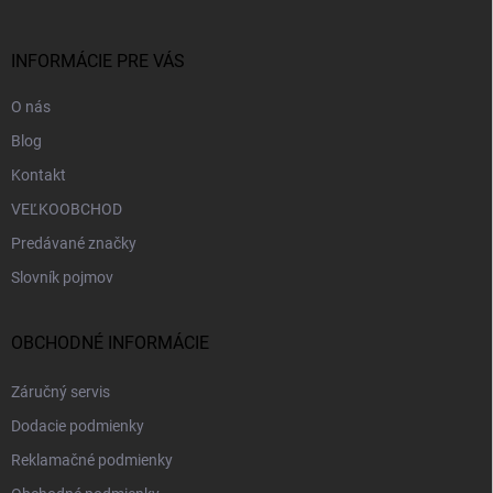
ä
t
i
INFORMÁCIE PRE VÁS
e
O nás
Blog
Kontakt
VEĽKOOBCHOD
Predávané značky
Slovník pojmov
OBCHODNÉ INFORMÁCIE
Záručný servis
Dodacie podmienky
Reklamačné podmienky