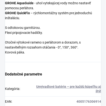
GROHE AquaGuide
- uhol vytekajúcej vody možno nastaviť
pomocou perlátora.
GROHE QuickFix
– rýchlomontážny systém pre jednoduchú
inštaláciu.
S odtokovou garnitúrou.
Flexi pripojovacie hadičky.
Otočné výtokové rameno s perlátorom a dorazom, s
nastaviteľným rozsahom otáčania - 0°, 150°, 360°.
Kovová páka.
Dodatočné parametre
Umývadlové batérie – pre každú kúpeľňu aj
Kategória
:
štýl
EAN
:
4005176306914