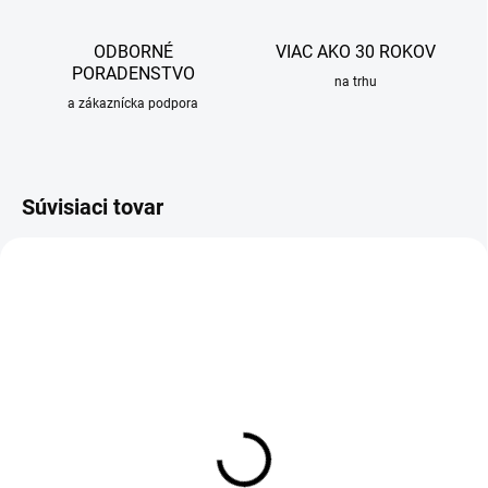
ODBORNÉ
VIAC AKO 30 ROKOV
PORADENSTVO
na trhu
a zákaznícka podpora
Súvisiaci tovar
SKLADOM
Čistiaci prostriedok
Grohclean - 500ml