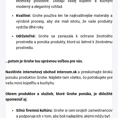
esteticky pôsobivé. Dodajú vašej kúpeľni a kuchyni
moderný a elegantný vzhľad.
Kvalitné:
Grohe používa len tie najkvalitnejšie materiály a
výrobné procesy, aby ste mali istotu, že vaše produkty
vydržia dlhé roky.
Udržateľné:
Grohe sa zaviazala k ochrane životného
prostredia a ponúka produkty, ktoré sú šetrné k životnému
prostrediu.
…potom je Grohe tou správnou voľbou pre vás.
Navštívte internetový obchod
Intercom.sk
a preskúmajte širokú
ponuku produktov Grohe. Nájdete tam všetko, čo potrebujete pre
vašu novú kúpeľňu a kuchyňu.
Okrem produktov a služieb, ktoré Grohe ponúka, je dôležité
spomenúť aj:
Silnú firemnú kultúru:
Grohe si cení svojich zamestnancov
a podporuje ich v tom, aby boli najlepšími, akými môžu byť.