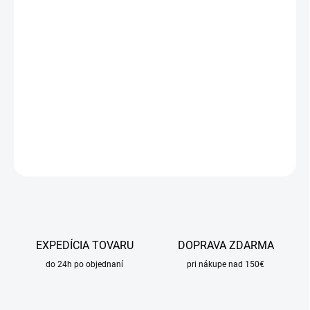
DORUČIŤ DO:
17.8.2026
MOŽNOSTI
DORUČENIA
−
+
Pridať do košíka
DETAILNÉ INFORMÁCIE
OPÝTAŤ SA
STRÁŽIŤ
EXPEDÍCIA TOVARU
DOPRAVA ZDARMA
do 24h po objednaní
pri nákupe nad 150€