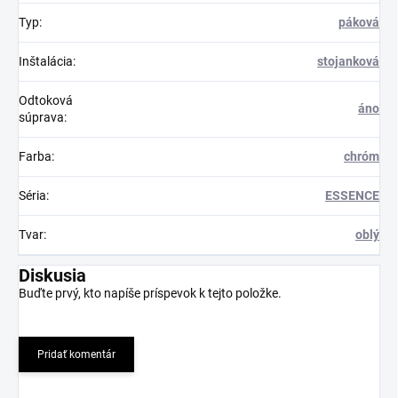
Typ
:
páková
Inštalácia
:
stojanková
Odtoková
áno
súprava
:
Farba
:
chróm
Séria
:
ESSENCE
Tvar
:
oblý
Diskusia
Buďte prvý, kto napíše príspevok k tejto položke.
Pridať komentár