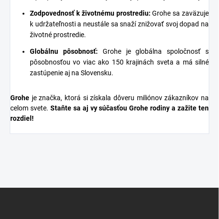
Zodpovednosť k životnému prostrediu:
Grohe sa zaväzuje
k udržateľnosti a neustále sa snaží znižovať svoj dopad na
životné prostredie.
Globálnu pôsobnosť:
Grohe je globálna spoločnosť s
pôsobnosťou vo viac ako 150 krajinách sveta a má silné
zastúpenie aj na Slovensku.
Grohe
je značka, ktorá si získala dôveru miliónov zákazníkov na
celom svete.
Staňte sa aj vy súčasťou Grohe rodiny a zažite ten
rozdiel!
Z
á
p