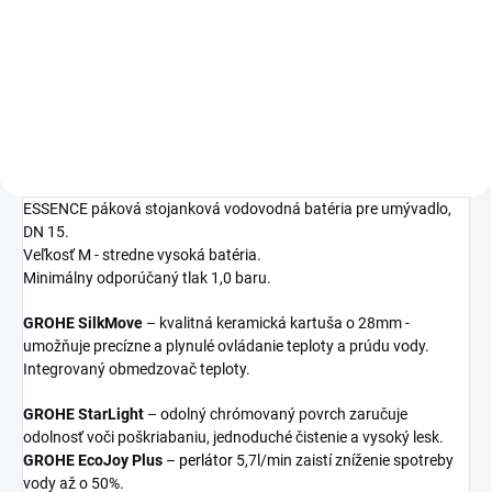
16,97 €
Detail
ESSENCE páková stojanková vodovodná batéria pre umývadlo,
DN 15.
Veľkosť M - stredne vysoká batéria.
Minimálny odporúčaný tlak 1,0 baru.
GROHE SilkMove
– kvalitná keramická kartuša o 28mm -
umožňuje precízne a plynulé ovládanie teploty a prúdu vody.
Integrovaný obmedzovač teploty.
GROHE StarLight
– odolný chrómovaný povrch zaručuje
odolnosť voči poškriabaniu, jednoduché čistenie a vysoký lesk.
GROHE EcoJoy Plus
–
perlátor
5,7l/min zaistí zníženie spotreby
vody až o 50%.