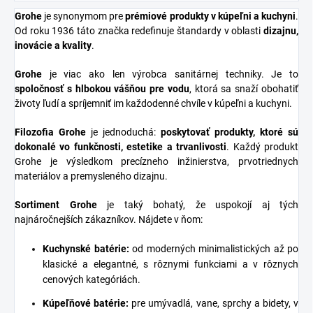
Grohe
je synonymom pre
prémiové produkty v kúpeľni a kuchyni
.
Od roku 1936 táto značka redefinuje štandardy v oblasti
dizajnu,
inovácie a kvality
.
Grohe
je viac ako len výrobca sanitárnej techniky. Je to
spoločnosť s hlbokou vášňou pre vodu
, ktorá sa snaží obohatiť
životy ľudí a spríjemniť im každodenné chvíle v kúpeľni a kuchyni.
Filozofia Grohe
je jednoduchá:
poskytovať produkty, ktoré sú
dokonalé vo funkčnosti, estetike a trvanlivosti
. Každý produkt
Grohe je výsledkom precízneho inžinierstva, prvotriednych
materiálov a premysleného dizajnu.
Sortiment Grohe
je taký bohatý, že uspokojí aj tých
najnáročnejších zákazníkov. Nájdete v ňom:
Kuchynské batérie
:
od moderných minimalistických až po
klasické a elegantné, s rôznymi funkciami a v rôznych
cenových kategóriách.
Kúpeľňové batérie
:
pre umývadlá, vane, sprchy a bidety, v