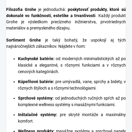
Filozofia Grohe
je jednoduchá:
poskytovať produkty, ktoré sú
dokonalé vo funkčnosti, estetike a trvanlivosti
. Každý produkt
Grohe je výsledkom precízneho inžinierstva, prvotriednych
materiálov a premysleného dizajnu.
Sortiment Grohe
je taký bohatý, že uspokojí aj tých
najnáročnejších zákazníkov. Nájdete v ňom:
Kuchynské batérie
:
od moderných minimalistických až po
klasické a elegantné, s rôznymi funkciami a v rôznych
cenových kategóriách.
Kúpeľňové batérie
:
pre umývadlá, vane, sprchy a bidety, v
rôznych štýloch a s rôznymi technológiami.
Sprchové systémy
:
od jednoduchých ručných spŕch až po
komplexné wellness systémy s masážnymi funkciami.
Inštalačné systémy
:
pre skryté montáže a maximálny
komfort.
Wellness produkty:
masážne systémy a sprchové panely