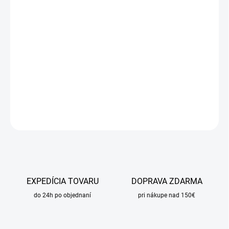
DORUČIŤ DO:
17.8.2026
MOŽNOSTI
DORUČENIA
−
+
Pridať do košíka
DETAILNÉ INFORMÁCIE
OPÝTAŤ SA
STRÁŽIŤ
EXPEDÍCIA TOVARU
DOPRAVA ZDARMA
do 24h po objednaní
pri nákupe nad 150€