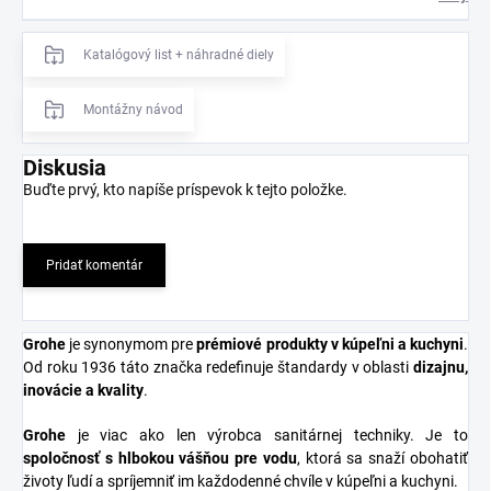
Katalógový list + náhradné diely
Montážny návod
Diskusia
Buďte prvý, kto napíše príspevok k tejto položke.
Pridať komentár
Grohe
je synonymom pre
prémiové produkty v kúpeľni a kuchyni
.
Od roku 1936 táto značka redefinuje štandardy v oblasti
dizajnu,
inovácie a kvality
.
Grohe
je viac ako len výrobca sanitárnej techniky. Je to
spoločnosť s hlbokou vášňou pre vodu
, ktorá sa snaží obohatiť
životy ľudí a spríjemniť im každodenné chvíle v kúpeľni a kuchyni.