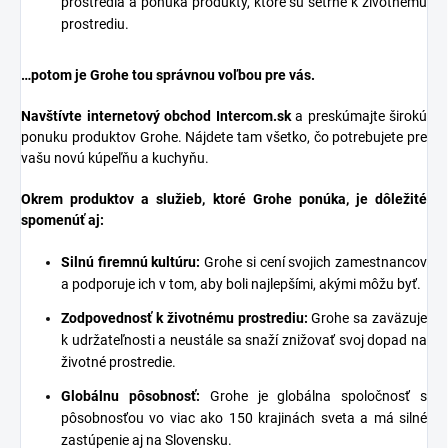
prostredia a ponúka produkty, ktoré sú šetrné k životnému
prostrediu.
…potom je Grohe tou správnou voľbou pre vás.
Navštívte internetový obchod
Intercom.sk
a preskúmajte širokú
ponuku produktov Grohe. Nájdete tam všetko, čo potrebujete pre
vašu novú kúpeľňu a kuchyňu.
Okrem produktov a služieb, ktoré Grohe ponúka, je dôležité
spomenúť aj:
Silnú firemnú kultúru:
Grohe si cení svojich zamestnancov
a podporuje ich v tom, aby boli najlepšími, akými môžu byť.
Zodpovednosť k životnému prostrediu:
Grohe sa zaväzuje
k udržateľnosti a neustále sa snaží znižovať svoj dopad na
životné prostredie.
Globálnu pôsobnosť:
Grohe je globálna spoločnosť s
pôsobnosťou vo viac ako 150 krajinách sveta a má silné
zastúpenie aj na Slovensku.