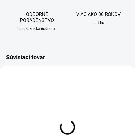
ODBORNÉ
VIAC AKO 30 ROKOV
PORADENSTVO
na trhu
a zákaznícka podpora
Súvisiaci tovar
SKLADOM
Čistiaci prostriedok
Grohclean - 500ml