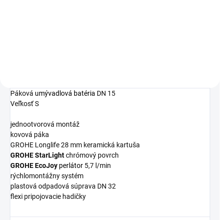
16,97 €
Detail
Páková
umývadlová batéria
DN 15
Veľkosť S
jednootvorová montáž
kovová páka
GROHE Longlife 28 mm keramická kartuša
GROHE StarLight
chrómový povrch
GROHE EcoJoy
perlátor
5,7 l/min
rýchlomontážny systém
plastová odpadová súprava DN 32
flexi pripojovacie hadičky