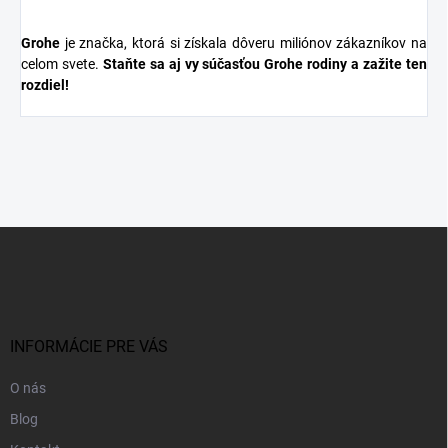
Grohe
je značka, ktorá si získala dôveru miliónov zákazníkov na
celom svete.
Staňte sa aj vy súčasťou Grohe rodiny a zažite ten
rozdiel!
Z
á
p
ä
t
i
INFORMÁCIE PRE VÁS
e
O nás
Blog