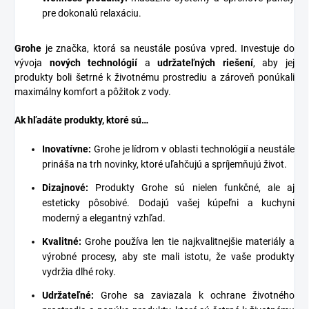
pre dokonalú relaxáciu.
Grohe
je značka, ktorá sa neustále posúva vpred. Investuje do
vývoja
nových technológií
a
udržateľných riešení
, aby jej
produkty boli šetrné k životnému prostrediu a zároveň ponúkali
maximálny komfort a pôžitok z vody.
Ak hľadáte produkty, ktoré sú…
Inovatívne:
Grohe je lídrom v oblasti technológií a neustále
prináša na trh novinky, ktoré uľahčujú a spríjemňujú život.
Dizajnové:
Produkty Grohe sú nielen funkčné, ale aj
esteticky pôsobivé. Dodajú vašej kúpeľni a kuchyni
moderný a elegantný vzhľad.
Kvalitné:
Grohe používa len tie najkvalitnejšie materiály a
výrobné procesy, aby ste mali istotu, že vaše produkty
vydržia dlhé roky.
Udržateľné:
Grohe sa zaviazala k ochrane životného