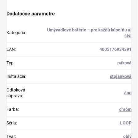
Dodatočné parametre
Umývadlové batérie – pre každú kúpeľňu aj
Kategória
:
štýl
EAN
:
4005176934391
Typ
:
páková
Inštalácia
:
stojanková
Odtoková
áno
súprava
:
Farba
:
chróm
Séria
:
LOOP
Tvar
:
oblý