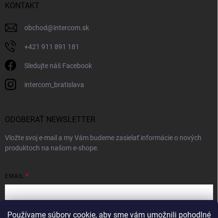
KONTAKT
obchod
@
intercom.sk
+421 911 891 181
Sledujte náš Facebook
intercom_bratislava
ODOBERAŤ NEWSLETTER
Vložte svoj e-mail a my Vám budeme zasielať informácie o nových
produktoch na našom e-shope.
EMAIL
Používame súbory cookie, aby sme vám umožnili pohodlné