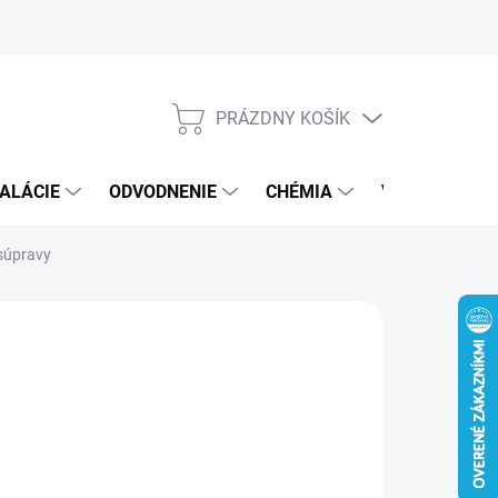
PRÁZDNY KOŠÍK
NÁKUPNÝ
KOŠÍK
ALÁCIE
ODVODNENIE
CHÉMIA
VEREJNÝ SEK
súpravy
6 €