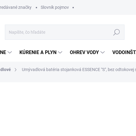
redávané značky
Slovník pojmov
Hľadať
ĽNE
KÚRENIE A PLYN
OHREV VODY
VODOINŠT
dlové
Umývadlová batéria stojanková ESSENCE "S", bez odtokovej 
otenia
207,39 €
145,1
Jednotková
OBVYKLE 1-5 DNÍ
cena: