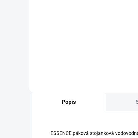
SKLADOM
Čistiaci prostriedok
Um
Grohclean - 500ml
ES
od
16,97 €
su
23
Detail
Popis
ESSENCE páková stojanková vodovodná 