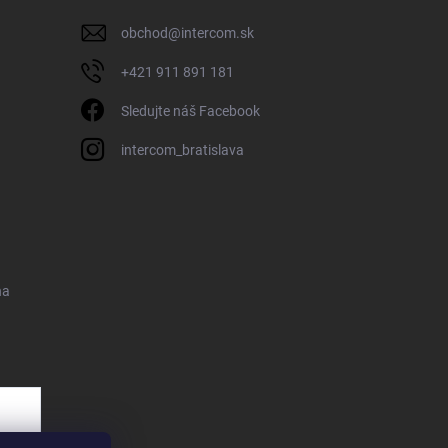
obchod
@
intercom.sk
+421 911 891 181
Sledujte náš Facebook
intercom_bratislava
na