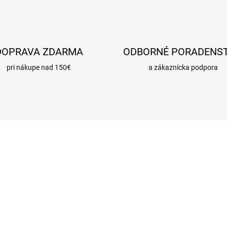
DOPRAVA ZDARMA
ODBORNÉ PORADENS
pri nákupe nad 150€
a zákaznícka podpora