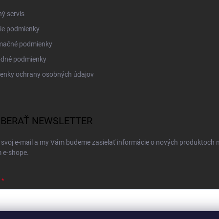
ý servis
ie podmienky
mačné podmienky
dné podmienky
enky ochrany osobných údajov
BERAŤ NEWSLETTER
 svoj e-mail a my Vám budeme zasielať informácie o nových produktoch 
 e-shope.