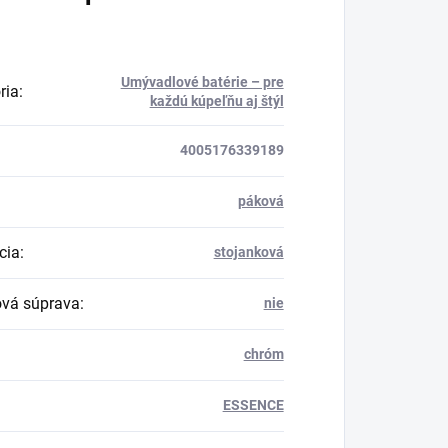
Umývadlové batérie – pre
ria
:
každú kúpeľňu aj štýl
4005176339189
páková
cia
:
stojanková
vá súprava
:
nie
chróm
ESSENCE