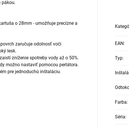
 pákou.
kartuša o 28mm - umožňuje precízne a
Kategó
EAN
:
povrch zaručuje odolnosť voči
oký lesk.
zaistí zníženie spotreby vody až o 50%.
Typ
:
vody možno nastaviť pomocou perlátora.
ém pre jednoduchú inštaláciu.
Inštalá
Odtoko
Farba
:
Séria
: