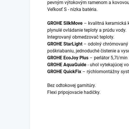
pevným výtokovým ramenom a kovovou
Veľkosť S - nízka batéria.
GROHE SilkMove
– kvalitná keramická 
plynulé ovládanie teploty a prúdu vody.
Integrovaný obmedzovač teploty.
GROHE StarLight
– odolný chrómovaný 
poškriabaniu, jednoduché čistenie a vys
GROHE EcoJoy Plus
–
perlátor
5,7l/min 
GROHE AquaGuide
- uhol vytekajúcej 
GROHE QuickFix
– rýchlomontážny syst
Bez odtokovej garnitúry.
Flexi pripojovacie hadičky.