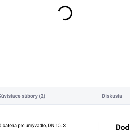
OBVYKLE 1-5 DNÍ
ývadlová batéria
SENCE "S" bez
tokovej súpravy, warm
nset
2,27 €
Detail
Súvisiace súbory (2)
Diskusia
batéria pre umývadlo, DN 15. S
Dod