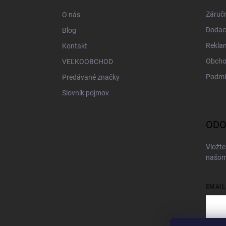
i
Záručn
O nás
e
Dodac
Blog
Rekla
Kontakt
Obcho
VEĽKOOBCHOD
Podmi
Predávané značky
Slovník pojmov
ODO
Vložte
našom
EMAIL