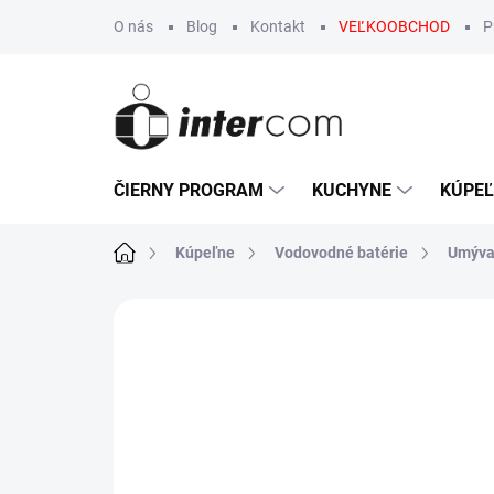
Prejsť
O nás
Blog
Kontakt
VEĽKOOBCHOD
P
na
obsah
ČIERNY PROGRAM
KUCHYNE
KÚPE
Domov
Kúpeľne
Vodovodné batérie
Umýva
Neohodnotené
Podrobnosti hodn