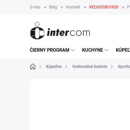
Prejsť
O nás
Blog
Kontakt
VEĽKOOBCHOD
P
na
obsah
ČIERNY PROGRAM
KUCHYNE
KÚPE
Domov
Kúpeľne
Vodovodné batérie
Sprch
Neohodnotené
Podrobnosti hodn