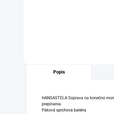
SKLADOM
Podomietkové teleso
Po
HANSABLUEBOX G 1/2"
HA
114,14 €
16
Detail
Popis
HANSASTELA Súprava na konečnú montá
prepínania
Páková
sprchová batéria