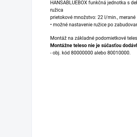
HANSABLUEBOX funkčná jednotka s dek
ružica
prietokové množstvo: 22 l/min., merané 
• možné nastavenie ružice po zabudova
Montáž na základné podomietkové teles
Montážne teleso nie je súčasťou dodáv
- obj. kód
80000000
alebo
80010000
.