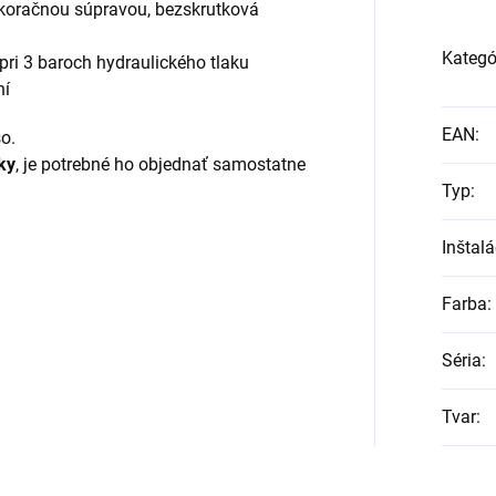
oračnou súpravou, bezskrutková
Kategó
pri 3 baroch hydraulického tlaku
ní
EAN
:
o.
ky
, je potrebné ho objednať samostatne
Typ
:
Inštalá
Farba
:
Séria
:
Tvar
: