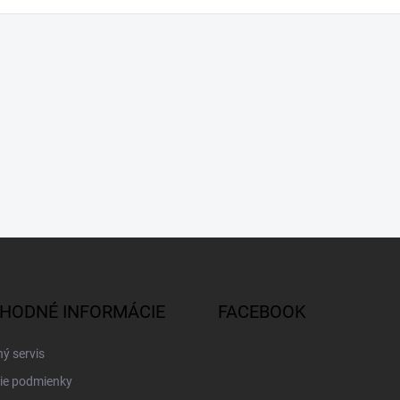
HODNÉ INFORMÁCIE
FACEBOOK
ý servis
ie podmienky