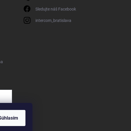
Sledujte náš Facebook
intercom_bratislava
na
Súhlasím