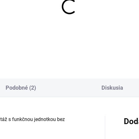
OBVYKLE 6-10 DNÍ
domietkové teleso
NSABLUEBOX G 3/4"
4,57 €
Detail
Podobné (2)
Diskusia
ž s funkčnou jednotkou bez
Dod