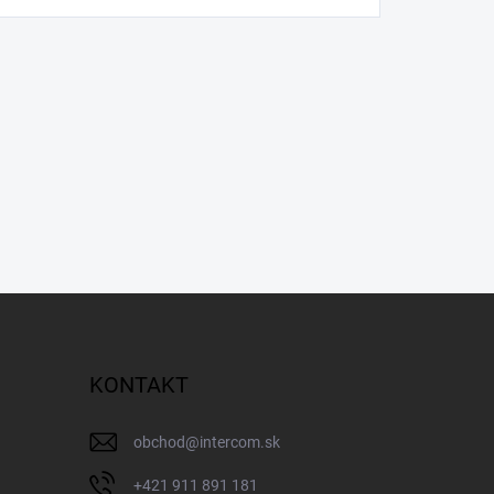
KONTAKT
obchod
@
intercom.sk
+421 911 891 181