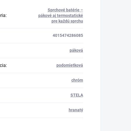
Sprchové batérie –
ria
:
pákové aj termostatické
pre každú sprchu
4015474286085
páková
cia
:
podomietková
chróm
STELA
hranatý