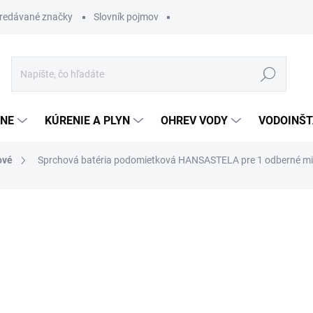
redávané značky
Slovník pojmov
Hľadať
ĽNE
KÚRENIE A PLYN
OHREV VODY
VODOINŠT
ové
Sprchová batéria podomietková HANSASTELA pre 1 odberné mi
otenia
340,40 €
238,2
Jednotková
OBVYKLE 6-10 DNÍ
cena: