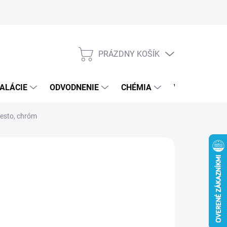
PRÁZDNY KOŠÍK
NÁKUPNÝ
KOŠÍK
ALÁCIE
ODVODNENIE
CHÉMIA
VEREJNÝ SEK
esto, chróm
8 €