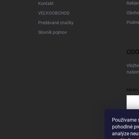
Rekla
Kontakt
Obcho
VEĽKOOBCHOD
Podmi
Predávané značky
Slovník pojmov
ODO
Vložte
našom
EMAIL
Používame s
Vložen
pohodlné pr
Pri
analýze neus