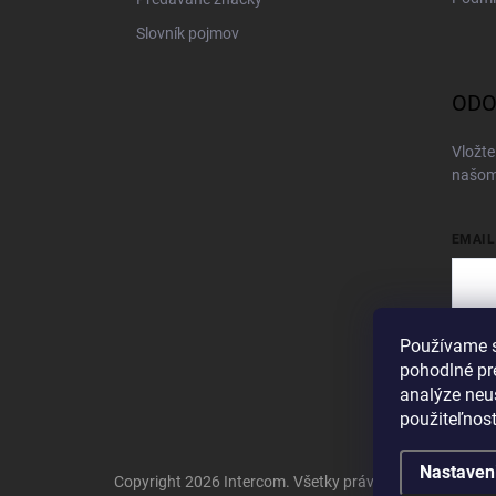
Slovník pojmov
ODO
Vložte
našom
EMAIL
Používame s
Vložen
pohodlné pr
Pri
analýze neus
použiteľnos
Nastaven
Copyright 2026
Intercom
. Všetky práva vyhradené.