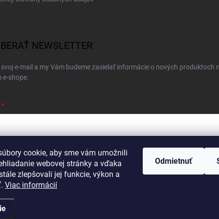
BERAŤ NEWSLETTER
 svoj e-mail a my Vám budeme zasielať informácie o nových produktoch 
 e-shope.
úbory cookie, aby sme vám umožnili
ím e-mailu súhlasíte s
podmienkami ochrany osobných údajov
Odmietnuť
ehliadanie webovej stránky a vďaka
hlásiť sa
tále zlepšovali jej funkcie, výkon a
ť.
Viac informácií
ie