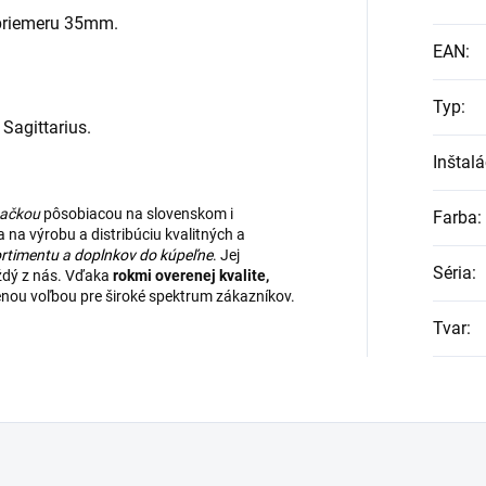
 priemeru 35mm.
EAN
:
Typ
:
Sagittarius.
Inštalá
načkou
pôsobiacou na slovenskom i
Farba
:
na výrobu a distribúciu kvalitných a
rtimentu
a
doplnkov do kúpeľne
. Jej
Séria
:
aždý z nás. Vďaka
rokmi overenej kvalite,
enou voľbou pre široké spektrum zákazníkov.
Tvar
: