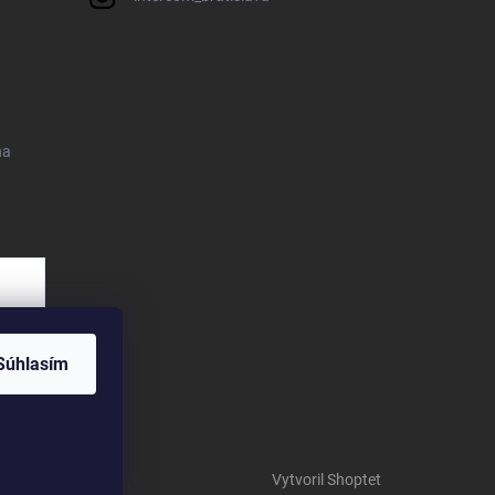
na
Súhlasím
Vytvoril Shoptet