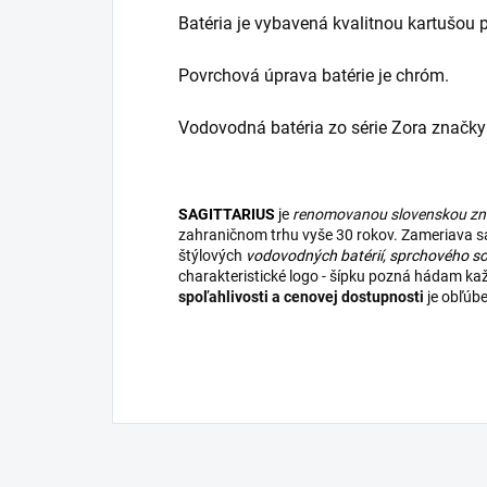
Batéria je vybavená kvalitnou kartušou
Povrchová úprava batérie je chróm.
Vodovodná batéria zo série Zora značky 
SAGITTARIUS
je
renomovanou slovenskou z
zahraničnom trhu vyše 30 rokov. Zameriava sa 
štýlových
vodovodných batérií
,
sprchového so
charakteristické logo - šípku pozná hádam k
spoľahlivosti a cenovej dostupnosti
je obľúb