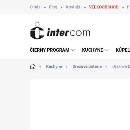
Prejsť
O nás
Blog
Kontakt
VEĽKOOBCHOD
P
na
obsah
ČIERNY PROGRAM
KUCHYNE
KÚPE
Domov
Kuchyne
Drezové batérie
Drezová b
Neohodnotené
Podrobnosti hodn