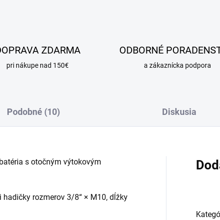
DOPRAVA ZDARMA
ODBORNÉ PORADENS
pri nákupe nad 150€
a zákaznícka podpora
Podobné (10)
Diskusia
batéria s otočným výtokovým
Dod
i hadičky rozmerov 3/8“ × M10, dĺžky
Kategó