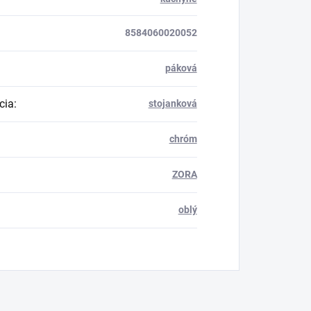
8584060020052
páková
cia
:
stojanková
chróm
ZORA
oblý