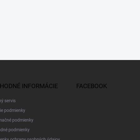
HODNÉ INFORMÁCIE
FACEBOOK
ý servis
ie podmienky
mačné podmienky
dné podmienky
enky ochrany osobných údajov