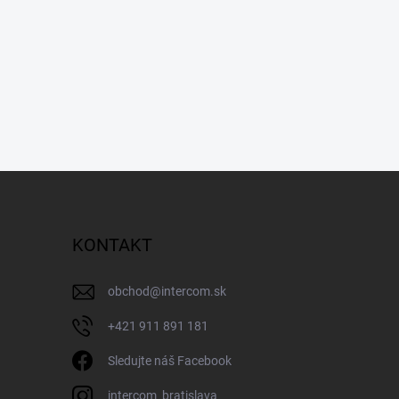
KONTAKT
obchod
@
intercom.sk
+421 911 891 181
Sledujte náš Facebook
intercom_bratislava