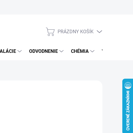
PRÁZDNY KOŠÍK
NÁKUPNÝ
KOŠÍK
ALÁCIE
ODVODNENIE
CHÉMIA
VEREJNÝ SEK
€