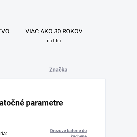
TVO
VIAC AKO 30 ROKOV
na trhu
Značka
atočné parametre
Drezové batérie do
ria
:
kuchyne