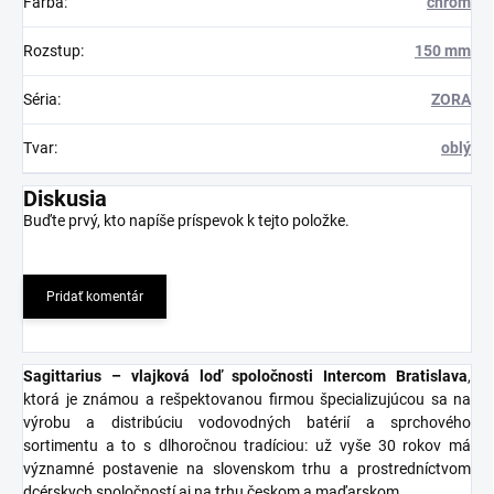
Farba
:
chróm
Rozstup
:
150 mm
Séria
:
ZORA
Tvar
:
oblý
Diskusia
Buďte prvý, kto napíše príspevok k tejto položke.
Pridať komentár
Sagittarius – vlajková loď spoločnosti Intercom Bratislava
,
ktorá je známou a rešpektovanou firmou špecializujúcou sa na
výrobu a distribúciu vodovodných batérií a sprchového
sortimentu a to s dlhoročnou tradíciou: už vyše 30 rokov má
významné postavenie na slovenskom trhu a prostredníctvom
dcérskych spoločností aj na trhu českom a maďarskom.