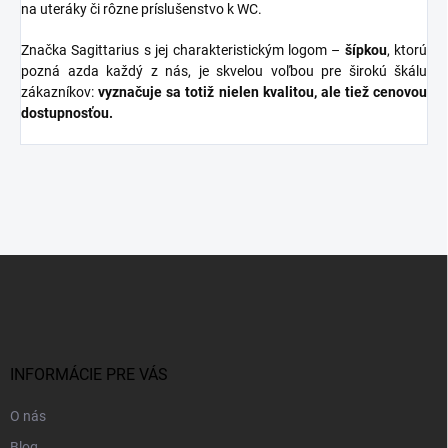
na uteráky či rôzne príslušenstvo k WC.
Značka Sagittarius s jej charakteristickým logom –
šípkou
, ktorú
pozná azda každý z nás, je skvelou voľbou pre širokú škálu
zákazníkov:
vyznačuje sa totiž nielen kvalitou, ale tiež cenovou
dostupnosťou.
Z
á
p
ä
t
i
INFORMÁCIE PRE VÁS
e
O nás
Blog