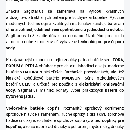
Značka Sagittarius sa zameriava na výrobu kvalitných
a dizajnovo atraktívnych batérií pre kuchyne aj kúpeľne. Využitie
moderných technológií a kvalitných materiálov zaisťuje batériám
dlhú životnosť, odolnosť voči opotrebeniu a jednoduchú údržbu
.
Sagittarius tiež kladie dôraz na ochranu životného prostredia
a preto mnohé z modelov sú vybavené
technológiou pre úsporu
vody.
K najznámejším modelom tejto značky patria batérie sérií
ZORA
,
FORUM
či
PERLA
obľúbené pre ich oku lahodiaci dizajn, moderné
batérie
VENTURA
s niekoľkých farebných prevedeniach, ale tiež
klasické kohútikové batérie
MADISON
. Séria nízkotlakových
batérií
SOLIS
je určená pre použitie s
elektrickými ohrievačmi
vody
. Sagittarius má tiež bohatý výber praktických
batérií do
bytového jadra.
Vodovodné batérie
dopĺňa rozmanitý
sprchový
sortiment
:
sprchové hlavice s ramenami, ručné spršky s držiakmi, sprchové
hadice či dizajnovo zladené sprchové súpravy, a tiež
doplnky
pre
kúpeľňu
, ako sú napríklad držiaky s pohárom, mydelničky, držiaky