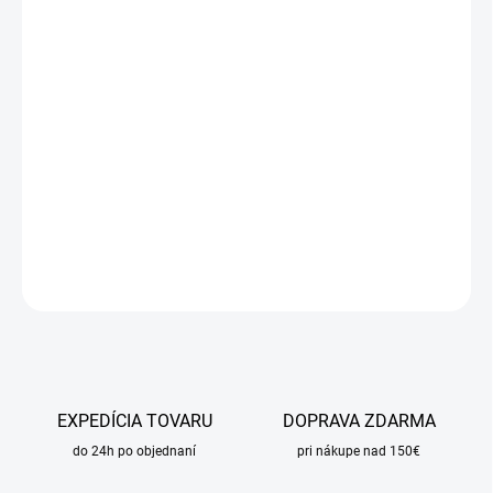
cena:
MÔŽEME
DORUČIŤ DO:
10.8.2026
MOŽNOSTI
DORUČENIA
−
+
Pridať do košíka
DETAILNÉ INFORMÁCIE
OPÝTAŤ SA
STRÁŽIŤ
EXPEDÍCIA TOVARU
DOPRAVA ZDARMA
do 24h po objednaní
pri nákupe nad 150€