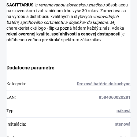
SAGITTARIUS
je
renomovanou slovenskou značkou
pôsobiacou
na slovenskom i zahraničnom trhu vyše 30 rokov. Zameriava sa
na výrobu a distribúciu kvalitných a štýlových
vodovodných
batérií
,
sprchového sortimentu
a
doplnkov do kúpeľne
. Jej
charakteristické logo - šípku pozná hádam každý z nás. Vďaka
rokmi overenej kvalite, spoľahlivosti a cenovej dostupnosti
je
obľúbenou voľbou pre široké spektrum zákazníkov.
Dodatočné parametre
Kategória
:
Drezové batérie do kuchyne
EAN
:
8584060020281
Typ
:
páková
Inštalácia
:
stenová