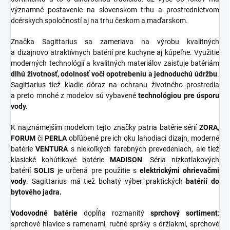
významné postavenie na slovenskom trhu a prostredníctvom
dcérskych spoločností aj na trhu českom a maďarskom.
Značka Sagittarius sa zameriava na výrobu kvalitných
a dizajnovo atraktívnych batérií pre kuchyne aj kúpeľne. Využitie
moderných technológií a kvalitných materiálov zaisťuje batériám
dlhú životnosť, odolnosť voči opotrebeniu a jednoduchú údržbu
.
Sagittarius tiež kladie dôraz na ochranu životného prostredia
a preto mnohé z modelov sú vybavené
technológiou pre úsporu
vody.
K najznámejším modelom tejto značky patria batérie sérií
ZORA
,
FORUM
či
PERLA
obľúbené pre ich oku lahodiaci dizajn, moderné
batérie
VENTURA
s niekoľkých farebných prevedeniach, ale tiež
klasické kohútikové batérie
MADISON
. Séria nízkotlakových
batérií
SOLIS
je určená pre použitie s
elektrickými ohrievačmi
vody
. Sagittarius má tiež bohatý výber praktických
batérií do
bytového jadra.
Vodovodné batérie
dopĺňa rozmanitý
sprchový
sortiment
:
sprchové hlavice s ramenami, ručné spršky s držiakmi, sprchové