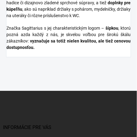
hadice či dizajnovo zladené sprchové súpravy, a tiež
doplnky
pre
kúpeľňu
, ako sú napríklad držiaky s pohárom, mydelničky, držiaky
na uteráky či rôzne príslušenstvo k WC.
Značka Sagittarius s jej charakteristickým logom –
šípkou
, ktorú
pozná azda každý z nás, je skvelou voľbou pre širokú škálu
zákazníkov:
vyznačuje sa totiž nielen kvalitou, ale tiež cenovou
dostupnosťou.
Z
á
p
ä
t
i
INFORMÁCIE PRE VÁS
e