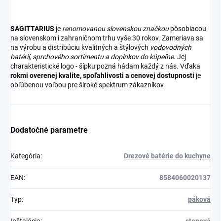
SAGITTARIUS
je
renomovanou slovenskou značkou
pôsobiacou
na slovenskom i zahraničnom trhu vyše 30 rokov. Zameriava sa
na výrobu a distribúciu kvalitných a štýlových
vodovodných
batérií
,
sprchového sortimentu
a
doplnkov do kúpeľne
. Jej
charakteristické logo - šípku pozná hádam každý z nás. Vďaka
rokmi overenej kvalite, spoľahlivosti a cenovej dostupnosti
je
obľúbenou voľbou pre široké spektrum zákazníkov.
Dodatočné parametre
Kategória
:
Drezové batérie do kuchyne
EAN
:
8584060020137
Typ
:
páková