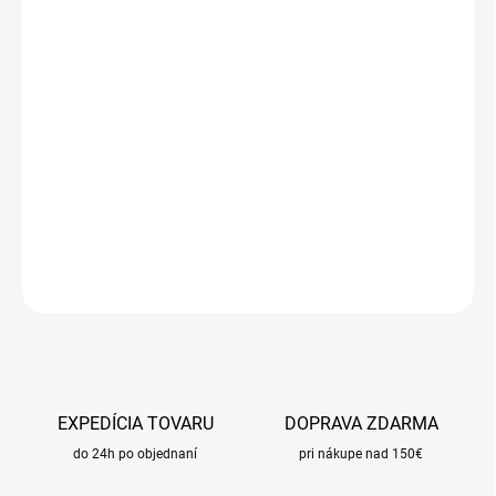
cena:
MÔŽEME
DORUČIŤ DO:
10.8.2026
MOŽNOSTI
DORUČENIA
−
+
Pridať do košíka
DETAILNÉ INFORMÁCIE
OPÝTAŤ SA
STRÁŽIŤ
EXPEDÍCIA TOVARU
DOPRAVA ZDARMA
do 24h po objednaní
pri nákupe nad 150€