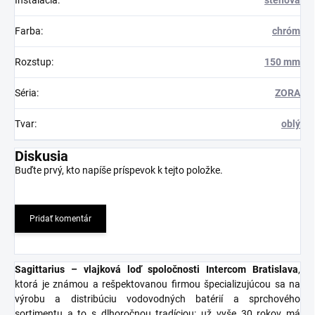
Inštalácia
:
stenová
Farba
:
chróm
Rozstup
:
150 mm
Séria
:
ZORA
Tvar
:
oblý
Diskusia
Buďte prvý, kto napíše príspevok k tejto položke.
Pridať komentár
Sagittarius – vlajková loď spoločnosti Intercom Bratislava
,
ktorá je známou a rešpektovanou firmou špecializujúcou sa na
výrobu a distribúciu vodovodných batérií a sprchového
sortimentu a to s dlhoročnou tradíciou: už vyše 30 rokov má