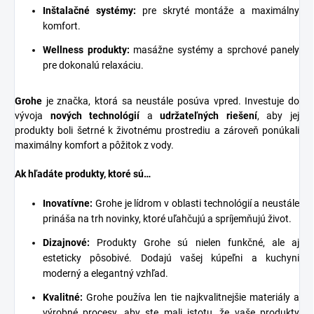
Inštalačné systémy
:
pre skryté montáže a maximálny
komfort.
Wellness produkty:
masážne systémy a sprchové panely
pre dokonalú relaxáciu.
Grohe
je značka, ktorá sa neustále posúva vpred. Investuje do
vývoja
nových technológií
a
udržateľných riešení
, aby jej
produkty boli šetrné k životnému prostrediu a zároveň ponúkali
maximálny komfort a pôžitok z vody.
Ak hľadáte produkty, ktoré sú…
Inovatívne:
Grohe je lídrom v oblasti technológií a neustále
prináša na trh novinky, ktoré uľahčujú a spríjemňujú život.
Dizajnové:
Produkty Grohe sú nielen funkčné, ale aj
esteticky pôsobivé. Dodajú vašej kúpeľni a kuchyni
moderný a elegantný vzhľad.
Kvalitné:
Grohe používa len tie najkvalitnejšie materiály a
výrobné procesy, aby ste mali istotu, že vaše produkty