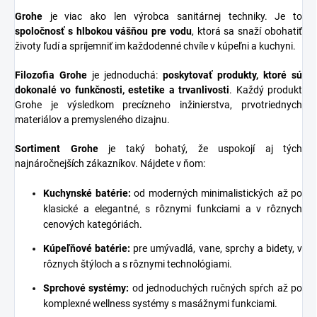
Grohe
je viac ako len výrobca sanitárnej techniky. Je to
spoločnosť s hlbokou vášňou pre vodu
, ktorá sa snaží obohatiť
životy ľudí a spríjemniť im každodenné chvíle v kúpeľni a kuchyni.
Filozofia Grohe
je jednoduchá:
poskytovať produkty, ktoré sú
dokonalé vo funkčnosti, estetike a trvanlivosti
. Každý produkt
Grohe je výsledkom precízneho inžinierstva, prvotriednych
materiálov a premysleného dizajnu.
Sortiment Grohe
je taký bohatý, že uspokojí aj tých
najnáročnejších zákazníkov. Nájdete v ňom:
Kuchynské batérie
:
od moderných minimalistických až po
klasické a elegantné, s rôznymi funkciami a v rôznych
cenových kategóriách.
Kúpeľňové batérie
:
pre umývadlá, vane, sprchy a bidety, v
rôznych štýloch a s rôznymi technológiami.
Sprchové systémy
:
od jednoduchých ručných spŕch až po
komplexné wellness systémy s masážnymi funkciami.