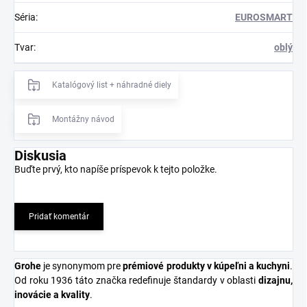
Séria
:
EUROSMART
Tvar
:
oblý
Katalógový list + náhradné diely
Montážny návod
Diskusia
Buďte prvý, kto napíše príspevok k tejto položke.
Pridať komentár
Grohe
je synonymom pre
prémiové produkty v kúpeľni a kuchyni
.
Od roku 1936 táto značka redefinuje štandardy v oblasti
dizajnu,
inovácie a kvality
.