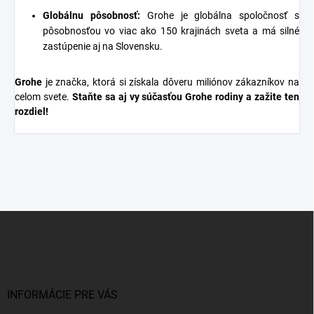
Globálnu pôsobnosť:
Grohe je globálna spoločnosť s
pôsobnosťou vo viac ako 150 krajinách sveta a má silné
zastúpenie aj na Slovensku.
Grohe
je značka, ktorá si získala dôveru miliónov zákazníkov na
celom svete.
Staňte sa aj vy súčasťou Grohe rodiny a zažite ten
rozdiel!
Z
á
p
ä
t
i
INFORMÁCIE PRE VÁS
e