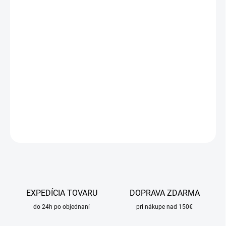
cena:
MÔŽEME
DORUČIŤ DO:
17.8.2026
MOŽNOSTI
DORUČENIA
−
+
Pridať do košíka
DETAILNÉ INFORMÁCIE
OPÝTAŤ SA
STRÁŽIŤ
EXPEDÍCIA TOVARU
DOPRAVA ZDARMA
do 24h po objednaní
pri nákupe nad 150€