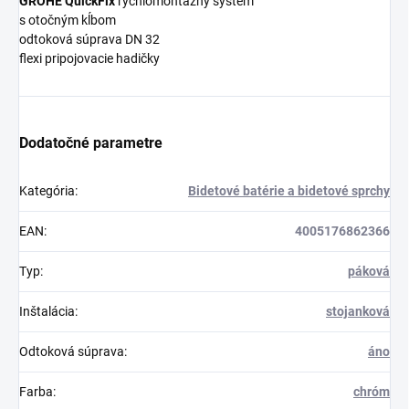
GROHE QuickFix
rýchlomontážny systém
s otočným kĺbom
odtoková súprava DN 32
flexi pripojovacie hadičky
Dodatočné parametre
Kategória
:
Bidetové batérie a bidetové sprchy
EAN
:
4005176862366
Typ
:
páková
Inštalácia
:
stojanková
Odtoková súprava
:
áno
Farba
:
chróm