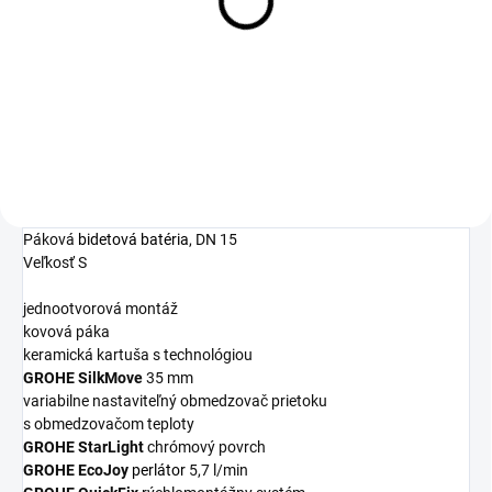
Grohclean - 500ml
16,97 €
Detail
Páková
bidetová batéria
, DN 15
Veľkosť S
jednootvorová montáž
kovová páka
keramická kartuša s technológiou
GROHE SilkMove
35 mm
variabilne nastaviteľný obmedzovač prietoku
s obmedzovačom teploty
GROHE StarLight
chrómový povrch
GROHE EcoJoy
perlátor
5,7 l/min