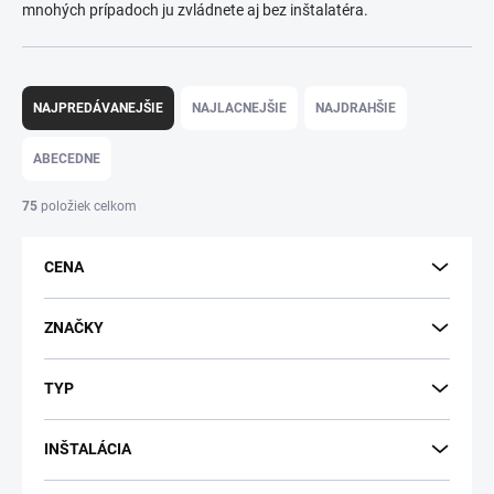
mnohých prípadoch ju zvládnete aj bez inštalatéra.
R
a
NAJPREDÁVANEJŠIE
NAJLACNEJŠIE
NAJDRAHŠIE
d
e
ABECEDNE
n
i
75
položiek celkom
e
p
CENA
r
o
d
ZNAČKY
u
k
TYP
t
o
v
INŠTALÁCIA