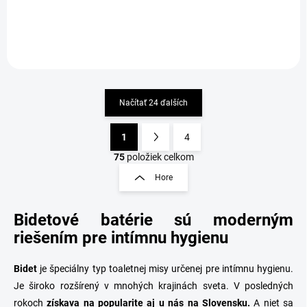
Detail
Detail
Načítať 24 ďalších
1
4
O
S
v
t
75
položiek celkom
l
r
Hore
á
á
d
n
a
Bidetové batérie sú moderným
k
c
o
i
riešením pre intímnu hygienu
e
v
p
a
Bidet
je špeciálny typ toaletnej misy určenej pre intímnu hygienu.
r
n
v
Je široko rozšírený v mnohých krajinách sveta. V posledných
i
k
rokoch
získava na popularite aj u nás na Slovensku.
A niet sa