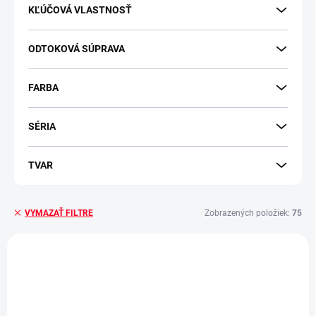
KĽÚČOVÁ VLASTNOSŤ
ODTOKOVÁ SÚPRAVA
FARBA
SÉRIA
TVAR
Zobrazených položiek:
75
VYMAZAŤ FILTRE
V
ý
-10 % S KÓDOM
MINIMAL
p
i
s