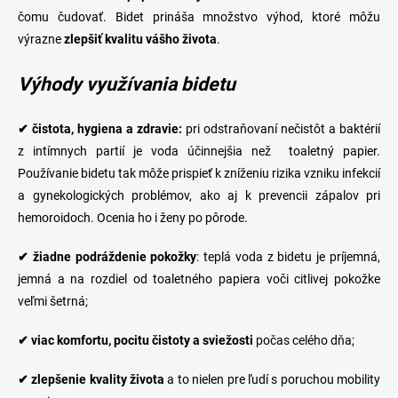
e
y
čomu čudovať. Bidet prináša množstvo výhod, ktoré môžu
v
ý
výrazne
zlepšiť
kvalitu
vášho
života
.
p
i
Výhody využívania bidetu
s
u
✔
čistota, hygiena a zdravie:
pri odstraňovaní nečistôt a baktérií
z intímnych partií je voda účinnejšia než toaletný papier.
Používanie bidetu tak môže prispieť k zníženiu rizika vzniku infekcií
a gynekologických problémov, ako aj k prevencii zápalov pri
hemoroidoch. Ocenia ho i ženy po pôrode.
✔
žiadne
podráždenie
pokožky
: teplá voda z bidetu je príjemná,
jemná a na rozdiel od toaletného papiera voči citlivej pokožke
veľmi šetrná;
✔
viac komfortu, pocitu čistoty a sviežosti
počas celého dňa;
✔
zlepšenie
kvality
života
a to nielen pre ľudí s poruchou mobility