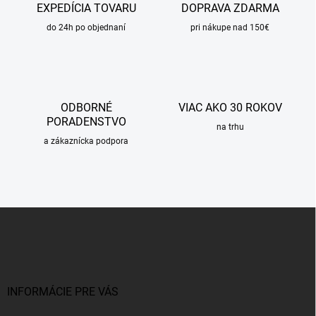
EXPEDÍCIA TOVARU
DOPRAVA ZDARMA
do 24h po objednaní
pri nákupe nad 150€
ODBORNÉ
VIAC AKO 30 ROKOV
PORADENSTVO
na trhu
a zákaznícka podpora
Z
á
p
ä
t
i
INFORMÁCIE PRE VÁS
e