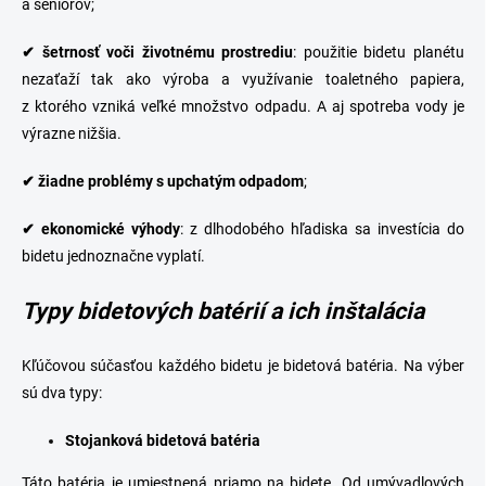
a seniorov;
✔
šetrnosť
voči
životnému
prostrediu
: použitie bidetu planétu
nezaťaží tak ako výroba a využívanie toaletného papiera,
z ktorého vzniká veľké množstvo odpadu. A aj spotreba vody je
výrazne nižšia.
✔
žiadne problémy s upchatým odpadom
;
✔
ekonomické
výhody
: z dlhodobého hľadiska sa investícia do
bidetu jednoznačne vyplatí.
Typy bidetových batérií a ich inštalácia
Kľúčovou súčasťou každého bidetu je
bidetová batéria
. Na výber
sú dva typy:
Stojanková bidetová batéria
Táto batéria je umiestnená priamo na bidete. Od
umývadlových