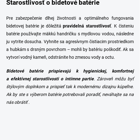
Starostlivosť o bidetové batérie
Pre zabezpečenie dlhej životnosti a optimálneho fungovania
bidetovej batérie je dôležitá
pravidelná starostlivosť
. K čisteniu
batérie používajte mäkkú handričku s mydlovou vodou, následne
ju vytrite dosucha. Vyhnite sa agresívnym čistiacim prostriedkom
a hubkám s drsným povrchom – mohli by batériu poškodiť. Ak sa
vytvorí vodný kameň, odstránite ho zmesou vody a octu.
Bidetové batérie prispievajú k hygienickej, komfortnej
a efektívnej starostlivosti o intímne partie
. Zároveň môžu byť
štýlovým doplnkom a prispieť tak k modernému dizajnu kúpeľne.
Ak by ste s výberom
batérie
potrebovali poradiť, neváhajte sa na
nás obrátiť .