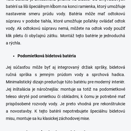
batérií
sa líši špeciálnym kĺbom na konci ramienka, ktorý umožňuje
nastavenie smeru prúdu vody. Batéria môže mať odtokovú
súpravu v podobe tiahla, ktoré umožňuje poľahky ovládať odtok
vody. Ak odtokovú súpravu nemá, môžete na odtok vody použiť
klik
piletu
či obyčajnú zátku. Montáž tejto batérie je jednoduchá
a rýchla.
Podomietková bidetová batéria
Jej súčasťou môže byť aj integrovaný držiak spršky, bidetová
ručná sprška s jemným prúdom vody a sprchová hadica.
Minimalistický dizajn predurčuje túto batériu pre moderný interiér.
Jej inštalácia je náročnejšia: montuje sa totiž na podomietkové
teleso skryté pod omietkou či obkladmi, k čomu je potrebné mať
prispôsobené rozvody vody. Je preto vhodná pre rekonštrukcie
a novostavby. K tejto batérii nepotrebujete špeciálnu bidetovú
misu, montuje sa ku klasickej záchodovej mise.