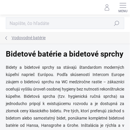
Prejsť
na
obsah
Hľadať
Vodovodné batérie
Bidetové batérie a bidetové sprchy
Bidety a bidetové sprchy sa stávajú štandardom moderných
kúpeľní naprieč Európou. Podľa skúseností Intercom Europe
záujem o bidetovú sprchu na WC medziročne rastie – zákazníci
oceňujú vyššiu úroveň osobnej hygieny bez nutnosti rekonštrukcie
kúpeľne. Bidetová sprcha (tzv. hygienická ručná sprcha) sa
jednoducho pripojí k existujúcemu rozvodu a je dostupná za
zlomok ceny klasického bidetu. Pre tých, ktorí preferujú záchod s
bidetom alebo samostatný bidet, ponúkame kompletné bidetové
batérie od Hansa, Hansgrohe a Grohe. Inštalácia je rýchla a v