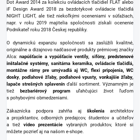
Dot Award 2014 za kolekciu ovládacích tlačidiel FLAT alebo
iF Design Award 2018 za bezdotykové ovládacie tlačidlá
NIGHT LIGHT, ale tiež niekoľkými oceneniami v súťažiach,
napr. v roku 2019 majitelia spoločnosti získali ocenenie
Podnikateľ roku 2018 Českej republiky.
O dynamickú expanziu spoločnosti sa zaslúžili kvalitné,
originálne a dizajnovo nadčasové produkty prémiovej značky
Alca:
napúšťacie a vypúšťacie ventily, sifóny,
predstenové
inštalačné systémy
, sanitárna keramika, ovládacie tlačidlá,
montážne rámy pre umývadlá aj WC, flexi pripojenia,
WC
dosky
,
podlahové žľaby, podlahové vpusty,
vonkajšie žľaby
,
lapače strešných splavenín
ďalší sortiment.
Významným je
tiež
bezbariérový
program
uľahčujúci život ľuďom
s pohybovými obmedzeniami.
Zákaznícka podpora zahŕňa aj
školenia
architektov
a projektantov, odborných predajcov, študentov a učiteľov
a tiež
video
prezentácie
vybraných produktov, ktoré si
môžete pozrieť aj na našom e-shope.