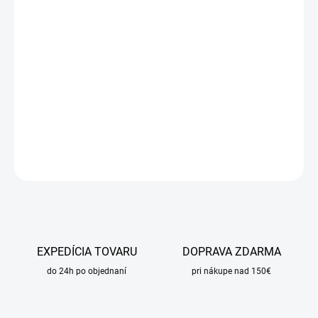
DORUČIŤ DO:
11.8.2026
MOŽNOSTI
DORUČENIA
−
+
Pridať do košíka
DETAILNÉ INFORMÁCIE
OPÝTAŤ SA
STRÁŽIŤ
EXPEDÍCIA TOVARU
DOPRAVA ZDARMA
do 24h po objednaní
pri nákupe nad 150€