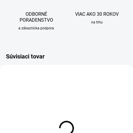
ODBORNÉ
VIAC AKO 30 ROKOV
PORADENSTVO
na trhu
a zákaznícka podpora
Súvisiaci tovar
OBVYKLE 1-5 DNÍ
SKLADOM
Závesné WC Alcadrain
Pánty pre WC dosky
KERAMIN
Alcadrain so spodnou