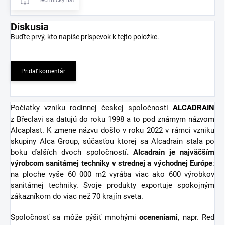
Diskusia
Buďte prvý, kto napíše príspevok k tejto položke.
Pridať komentár
Počiatky vzniku rodinnej českej spoločnosti
ALCADRAIN
z Břeclavi sa datujú do roku 1998 a to pod známym názvom
Alcaplast. K zmene názvu došlo v roku 2022 v rámci vzniku
skupiny Alca Group, súčasťou ktorej sa Alcadrain stala po
boku ďalších dvoch spoločností
. Alcadrain je najväčším
výrobcom sanitárnej techniky v strednej a východnej Európe
:
na ploche vyše 60 000 m2 vyrába viac ako 600 výrobkov
sanitárnej techniky. Svoje produkty exportuje spokojným
zákazníkom do viac než 70 krajín sveta.
Spoločnosť sa môže pýšiť mnohými
oceneniami
, napr. Red