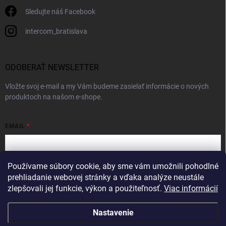
Sledujte náš Facebook
intercom_bratislava
ODOBERAŤ NEWSLETTER
Vložte svoj e-mail a my Vám budeme zasielať informácie o nových
produktoch na našom e-shope.
EMAIL
Používame súbory cookie, aby sme vám umožnili pohodlné
Vložením e-mailu súhlasíte s
podmienkami ochrany osobných údajov
prehliadanie webovej stránky a vďaka analýze neustále
zlepšovali jej funkcie, výkon a použiteľnosť.
Viac informácií
Prihlásiť sa
Nastavenie