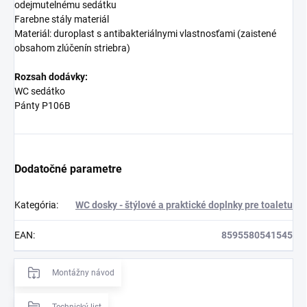
odejmutelnému sedátku
Farebne stály materiál
Materiál: duroplast s antibakteriálnymi vlastnosťami (zaistené
obsahom zlúčenín striebra)
Rozsah dodávky:
WC sedátko
Pánty P106B
Dodatočné parametre
Kategória
:
WC dosky - štýlové a praktické doplnky pre toaletu
EAN
:
8595580541545
Montážny návod
Technický list