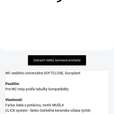
montážou, krytka plast
95,13 €
9,29 €
Detail
Detail
Zobraziť všetky súvisiace produkty
WC sedátko univerzálne SOFTCLOSE, Duroplast
Použitie:
Pre WC misy podľa tabuľky kompatibility
Vlastnosti:
Farba: biela s potlačou, motív MUŠĽA
CLICK system - ľahko čistiteľná keramika vďaka rýchlo