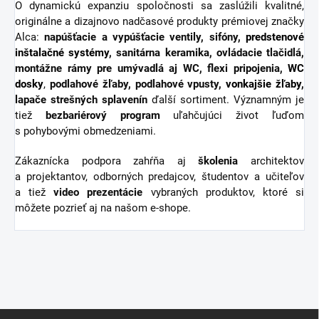
O dynamickú expanziu spoločnosti sa zaslúžili kvalitné,
originálne a dizajnovo nadčasové produkty prémiovej značky
Alca:
napúšťacie a vypúšťacie ventily, sifóny,
predstenové
inštalačné systémy
, sanitárna keramika, ovládacie tlačidlá,
montážne rámy pre umývadlá aj WC, flexi pripojenia,
WC
dosky
,
podlahové žľaby, podlahové vpusty,
vonkajšie žľaby
,
lapače strešných splavenín
ďalší sortiment.
Významným je
tiež
bezbariérový
program
uľahčujúci život ľuďom
s pohybovými obmedzeniami.
Zákaznícka podpora zahŕňa aj
školenia
architektov
a projektantov, odborných predajcov, študentov a učiteľov
a tiež
video
prezentácie
vybraných produktov, ktoré si
môžete pozrieť aj na našom e-shope.
Z