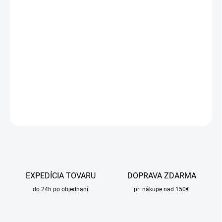
DORUČIŤ DO:
7.8.2026
MOŽNOSTI
DORUČENIA
−
+
Pridať do košíka
DETAILNÉ INFORMÁCIE
OPÝTAŤ SA
STRÁŽIŤ
EXPEDÍCIA TOVARU
DOPRAVA ZDARMA
do 24h po objednaní
pri nákupe nad 150€