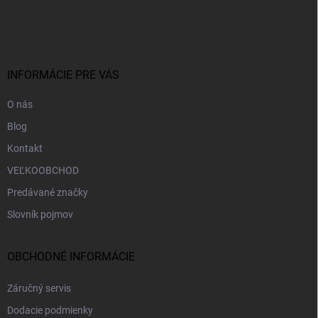
á
p
ä
t
i
INFORMÁCIE PRE VÁS
e
O nás
Blog
Kontakt
VEĽKOOBCHOD
Predávané značky
Slovník pojmov
OBCHODNÉ INFORMÁCIE
Záručný servis
Dodacie podmienky