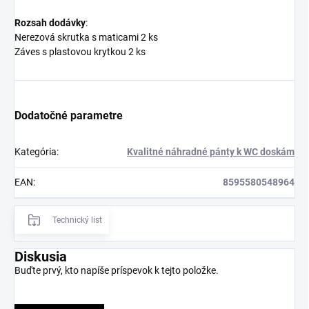
Rozsah
dodávky
:
Nerezová skrutka s maticami 2 ks
Záves s plastovou krytkou 2 ks
Dodatočné parametre
Kategória
:
Kvalitné náhradné pánty k WC doskám
EAN
:
8595580548964
Technický list
Diskusia
Buďte prvý, kto napíše príspevok k tejto položke.