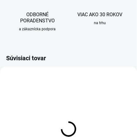
ODBORNÉ
VIAC AKO 30 ROKOV
PORADENSTVO
na trhu
a zákaznícka podpora
Súvisiaci tovar
SKLADOM
Hmoždinka pre vrchnú
montáž pántov WC dosky