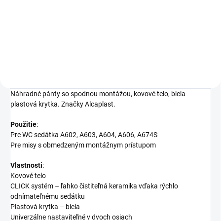
4,88 €
Detail
Náhradné pánty so spodnou montážou, kovové telo, biela
plastová krytka. Značky Alcaplast.
Použitie
:
Pre WC sedátka A602, A603, A604, A606, A674S
Pre misy s obmedzeným montážnym prístupom
Vlastnosti
:
Kovové telo
CLICK systém – ľahko čistiteľná keramika vďaka rýchlo
odnímateľnému sedátku
Plastová krytka – biela
Univerzálne nastaviteľné v dvoch osiach