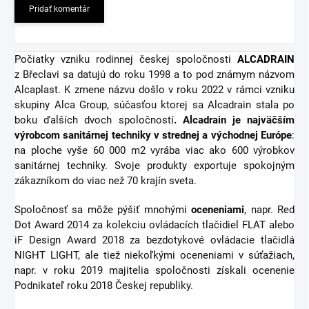
Pridať komentár
Počiatky vzniku rodinnej českej spoločnosti
ALCADRAIN
z Břeclavi sa datujú do roku 1998 a to pod známym názvom
Alcaplast. K zmene názvu došlo v roku 2022 v rámci vzniku
skupiny Alca Group, súčasťou ktorej sa Alcadrain stala po
boku ďalších dvoch spoločností
. Alcadrain je najväčším
výrobcom sanitárnej techniky v strednej a východnej Európe
:
na ploche vyše 60 000 m2 vyrába viac ako 600 výrobkov
sanitárnej techniky. Svoje produkty exportuje spokojným
zákazníkom do viac než 70 krajín sveta.
Spoločnosť sa môže pýšiť mnohými
oceneniami
, napr. Red
Dot Award 2014 za kolekciu ovládacích tlačidiel FLAT alebo
iF Design Award 2018 za bezdotykové ovládacie tlačidlá
NIGHT LIGHT, ale tiež niekoľkými oceneniami v súťažiach,
napr. v roku 2019 majitelia spoločnosti získali ocenenie
Podnikateľ roku 2018 Českej republiky.