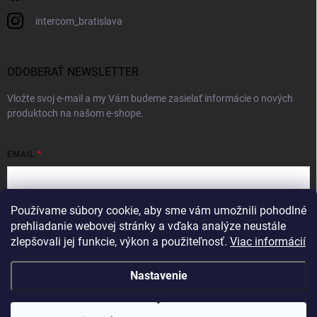
intercom_bratislava
ODOBERAŤ NEWSLETTER
Vložte svoj e-mail a my Vám budeme zasielať informácie o nových
produktoch na našom e-shope.
EMAIL
Používame súbory cookie, aby sme vám umožnili pohodlné
Vložením e-mailu súhlasíte s
podmienkami ochrany osobných údajov
prehliadanie webovej stránky a vďaka analýze neustále
zlepšovali jej funkcie, výkon a použiteľnosť.
Viac informácií
Prihlásiť sa
Nastavenie
Copyright 2026
Intercom
. Všetky práva vyhradené.