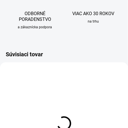
ODBORNÉ
VIAC AKO 30 ROKOV
PORADENSTVO
na trhu
a zákaznícka podpora
Súvisiaci tovar
OBVYKLE 1-5 DNÍ
SKLADOM
Závesné WC Alcadrain
Pánty pre WC dosky
KERAMIN
Alcadrain so spodnou