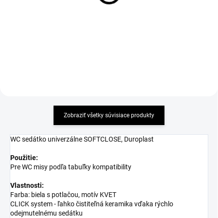
montážou, krytka plast
95,13 €
9,29 €
Detail
Detail
Zobraziť všetky súvisiace produkty
WC sedátko univerzálne SOFTCLOSE, Duroplast
Použitie:
Pre WC misy podľa tabuľky kompatibility
Vlastnosti:
Farba: biela s potlačou, motív KVET
CLICK system - ľahko čistiteľná keramika vďaka rýchlo
odejmutelnému sedátku