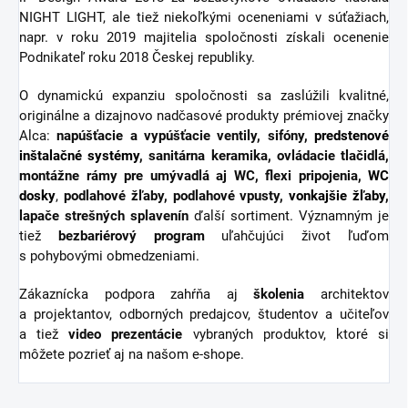
NIGHT LIGHT, ale tiež niekoľkými oceneniami v súťažiach,
napr. v roku 2019 majitelia spoločnosti získali ocenenie
Podnikateľ roku 2018 Českej republiky.
O dynamickú expanziu spoločnosti sa zaslúžili kvalitné,
originálne a dizajnovo nadčasové produkty prémiovej značky
Alca:
napúšťacie a vypúšťacie ventily, sifóny,
predstenové
inštalačné systémy
, sanitárna keramika, ovládacie tlačidlá,
montážne rámy pre umývadlá aj WC, flexi pripojenia,
WC
dosky
,
podlahové žľaby, podlahové vpusty,
vonkajšie žľaby
,
lapače strešných splavenín
ďalší sortiment.
Významným je
tiež
bezbariérový
program
uľahčujúci život ľuďom
s pohybovými obmedzeniami.
Zákaznícka podpora zahŕňa aj
školenia
architektov
a projektantov, odborných predajcov, študentov a učiteľov
a tiež
video
prezentácie
vybraných produktov, ktoré si
môžete pozrieť aj na našom e-shope.