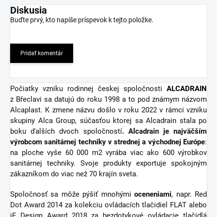
Diskusia
Buďte prvý, kto napíše príspevok k tejto položke.
Pridať komentár
Počiatky vzniku rodinnej českej spoločnosti
ALCADRAIN
z Břeclavi sa datujú do roku 1998 a to pod známym názvom
Alcaplast. K zmene názvu došlo v roku 2022 v rámci vzniku
skupiny Alca Group, súčasťou ktorej sa Alcadrain stala po
boku ďalších dvoch spoločností
. Alcadrain je najväčším
výrobcom sanitárnej techniky v strednej a východnej Európe
:
na ploche vyše 60 000 m2 vyrába viac ako 600 výrobkov
sanitárnej techniky. Svoje produkty exportuje spokojným
zákazníkom do viac než 70 krajín sveta.
Spoločnosť sa môže pýšiť mnohými
oceneniami
, napr. Red
Dot Award 2014 za kolekciu ovládacích tlačidiel FLAT alebo
iF Design Award 2018 za bezdotykové ovládacie tlačidlá