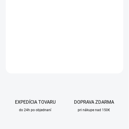
DORUČIŤ DO:
11.8.2026
MOŽNOSTI
DORUČENIA
−
+
Pridať do košíka
DETAILNÉ INFORMÁCIE
OPÝTAŤ SA
STRÁŽIŤ
EXPEDÍCIA TOVARU
DOPRAVA ZDARMA
do 24h po objednaní
pri nákupe nad 150€