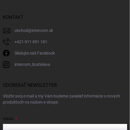
KONTAKT
obchod
@
intercom.sk
+421 911 891 181
Sledujte náš Facebook
intercom_bratislava
ODOBERAŤ NEWSLETTER
Vložte svoj e-mail a my Vám budeme zasielať informácie o nových
produktoch na našom e-shope.
EMAIL