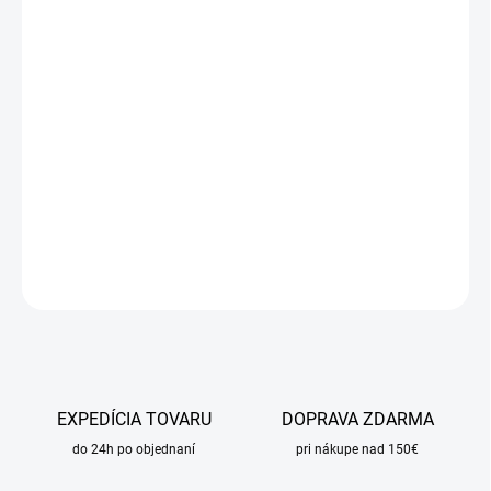
cena:
MÔŽEME
DORUČIŤ DO:
11.8.2026
MOŽNOSTI
DORUČENIA
−
+
Pridať do košíka
DETAILNÉ INFORMÁCIE
OPÝTAŤ SA
STRÁŽIŤ
EXPEDÍCIA TOVARU
DOPRAVA ZDARMA
do 24h po objednaní
pri nákupe nad 150€