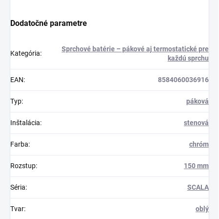
Dodatočné parametre
Sprchové batérie – pákové aj termostatické pre
Kategória
:
každú sprchu
EAN
:
8584060036916
Typ
:
páková
Inštalácia
:
stenová
Farba
:
chróm
Rozstup
:
150 mm
Séria
:
SCALA
Tvar
:
oblý