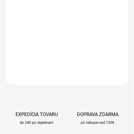
cena:
MÔŽEME
DORUČIŤ DO:
10.8.2026
MOŽNOSTI
DORUČENIA
−
+
Pridať do košíka
DETAILNÉ INFORMÁCIE
OPÝTAŤ SA
STRÁŽIŤ
EXPEDÍCIA TOVARU
DOPRAVA ZDARMA
do 24h po objednaní
pri nákupe nad 150€