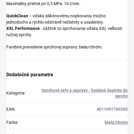
Maximálny prietok pri 0,3 MPa: 16 l/min.
QuickClean
– vďaka silikónovému nopkovaniu možno
jednoducho a rýchlo odstrániť nečistoty a usadeniny.
XXL
Performance
- zážitok zo sprchovania vďaka XXL veľkosti
ručnej sprchy.
Farebné prevedenie sprchovej súpravy: biela/chróm.
Dodatočné parametre
Sprchové sety a súpravy - funkčné doplnky do
Kategória
:
sprchy
EAN
:
4011097760285
Farba
:
biela/chróm