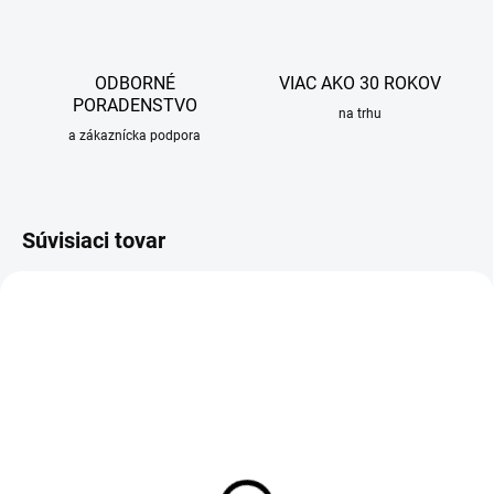
ODBORNÉ
VIAC AKO 30 ROKOV
PORADENSTVO
na trhu
a zákaznícka podpora
Súvisiaci tovar
NA OBJEDNÁVKU
OBVYKLE 1-5 DNÍ
Sprchový set LOGIS s
Držiak na sprchu Porter´S