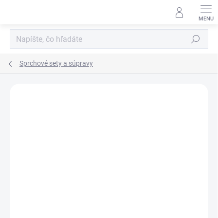
Prejsť
na
obsah
Hľadať
Sprchové sety a súpravy
Neohodnotené
Podrobnosti hodnotenia