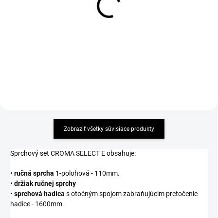
podomietkovou batériou pre
plastový, chróm
2 odberné miesta
24,64 €
614 €
Detail
Detail
Zobraziť všetky súvisiace produkty
Sprchový set
CROMA SELECT E obsahuje:
•
ručná
sprcha
1-polohová - 110mm.
•
držiak
ručnej
sprchy
•
sprchová
hadica
s otočným spojom zabraňujúcim pretočenie
hadice - 1600mm.