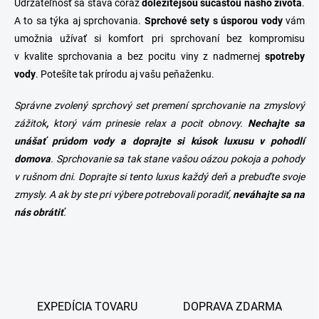
Udržateľnosť sa stáva čoraz
dôležitejšou súčasťou nášho života
.
A to sa týka aj sprchovania.
Sprchové sety s úsporou vody
vám
umožnia užívať si komfort pri sprchovaní bez kompromisu
v kvalite sprchovania a bez pocitu viny z nadmernej
spotreby
vody
. Potešíte tak prírodu aj vašu peňaženku.
Správne zvolený sprchový set
premení sprchovanie na zmyslový
zážitok
,
ktorý vám prinesie relax a pocit obnovy.
Nechajte sa
unášať prúdom vody a doprajte si kúsok luxusu v pohodlí
domova
. Sprchovanie sa tak stane vašou oázou pokoja a pohody
v rušnom dni. Doprajte si tento luxus každý deň a prebuďte svoje
zmysly. A ak by ste pri výbere potrebovali poradiť,
neváhajte sa na
nás obrátiť
.
EXPEDÍCIA TOVARU
DOPRAVA ZDARMA