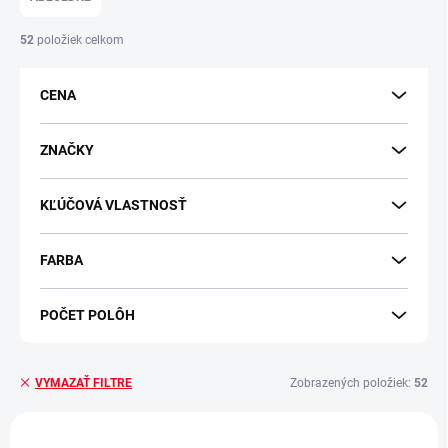
n
i
52
položiek celkom
e
p
CENA
r
o
d
ZNAČKY
u
k
KĽÚČOVÁ VLASTNOSŤ
t
o
v
FARBA
POČET POLÔH
Zobrazených položiek:
52
VYMAZAŤ FILTRE
V
ý
-7 % S KÓDOM FRESH
-7 % S KÓDOM FRESH