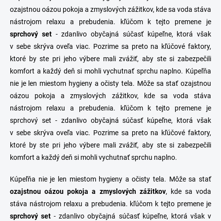
i
k
ozajstnou oázou pokoja a zmyslových zážitkov, kde sa voda stáva
e
y
nástrojom relaxu a prebudenia. kľúčom k tejto premene je
v
ý
sprchový set
- zdanlivo obyčajná súčasť kúpeľne, ktorá však
p
v sebe skrýva oveľa viac. Pozrime sa preto na kľúčové faktory,
i
ktoré by ste pri jeho výbere mali zvážiť, aby ste si zabezpečili
s
u
komfort a každý deň si mohli vychutnať sprchu naplno. Kúpeľňa
nie je len miestom hygieny a očisty tela. Môže sa stať ozajstnou
oázou pokoja a zmyslových zážitkov, kde sa voda stáva
nástrojom relaxu a prebudenia. kľúčom k tejto premene je
sprchový set - zdanlivo obyčajná súčasť kúpeľne, ktorá však
v sebe skrýva oveľa viac. Pozrime sa preto na kľúčové faktory,
ktoré by ste pri jeho výbere mali zvážiť, aby ste si zabezpečili
komfort a každý deň si mohli vychutnať sprchu naplno.
Kúpeľňa nie je len miestom hygieny a očisty tela. Môže sa stať
ozajstnou oázou pokoja a zmyslových zážitkov
, kde sa voda
stáva nástrojom relaxu a prebudenia. kľúčom k tejto premene je
sprchový
set
- zdanlivo obyčajná súčasť kúpeľne, ktorá však v