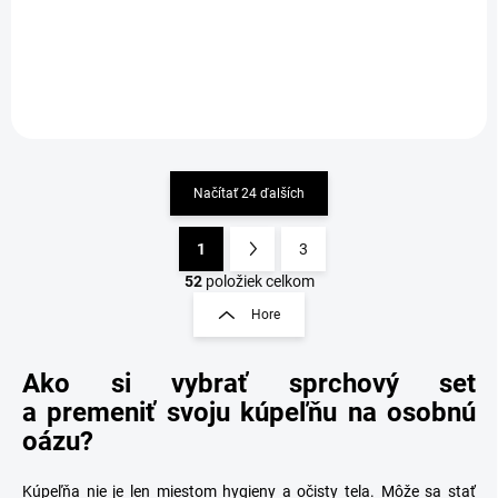
Detail
Detail
Načítať 24 ďalších
1
3
O
S
v
t
52
položiek celkom
l
r
Hore
á
á
d
n
a
Ako si vybrať sprchový set
k
c
o
i
a premeniť svoju kúpeľňu na osobnú
e
v
oázu?
p
a
r
n
v
Kúpeľňa nie je len miestom hygieny a očisty tela. Môže sa stať