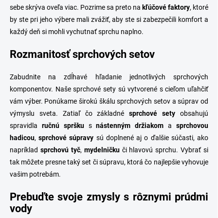
sebe skrýva oveľa viac. Pozrime sa preto na
kľúčové
faktory
, ktoré
by ste pri jeho výbere mali zvážiť, aby ste si zabezpečili komfort a
každý deň si mohli vychutnať sprchu naplno.
Rozmanitosť sprchových setov
Zabudnite na zdĺhavé hľadanie jednotlivých sprchových
komponentov. Naše sprchové sety sú vytvorené s cieľom uľahčiť
vám výber. Ponúkame širokú škálu sprchových setov a súprav od
výmyslu sveta. Zatiaľ čo základné
sprchové
sety
obsahujú
spravidla
ručnú spršku
s
nástenným držiakom
a
sprchovou
hadicou
,
sprchové
súpravy
sú doplnené aj o ďalšie súčasti, ako
napríklad
sprchovú tyč
,
mydelničku
či hlavovú sprchu. Vybrať si
tak môžete presne taký set či súpravu, ktorá čo najlepšie vyhovuje
vašim potrebám.
Prebuďte svoje zmysly s rôznymi prúdmi
vody