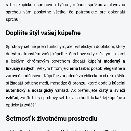
s teleskopickou sprchovou tyčou , ručnou sprškou a hlavovou
sprchou vám poskytne všetko, čo potrebujete pre dokonalú
sprchu.
Doplňte štýl vašej kúpeľne
Sprchový set nie je len funkčným, ale i estetickým doplnkom, ktorý
dotvára atmosféru vašej kúpeľne. Sprchové sety s čistými líniami
a lesklým chrómovým povrchom dodajú kúpeľni
moderný a
luxusný nádych
. Veľkým hitom je
čierna farba
: pôsobí elegantne a
zároveň nadčasovo. Kúpeľne zariadené vo vidieckom či retro štýle
si žiadajú odtiene medi, mosadze či bronzu, ktoré dodajú kúpeľni
autentický a nostalgický vzhľad
. Ak preferujete
čistý a svieži
vzhľad
, zvoľte biely sprchový set: biela sa hodí do každej kúpeľne a
opticky ju zväčší.
Šetrnosť k životnému prostrediu