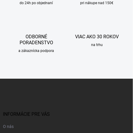
do 24h po objednaní
pri nákupe nad 150€
ODBORNÉ
VIAC AKO 30 ROKOV
PORADENSTVO
na trhu
a zákaznícka podpora
Z
á
p
ä
t
i
INFORMÁCIE PRE VÁS
e
O nás