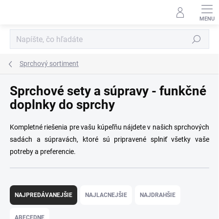
Prejsť
na
obsah
Hľadať
Sprchový sortiment
Sprchové sety a súpravy - funkčné
doplnky do sprchy
Kompletné riešenia pre vašu kúpeľňu nájdete v našich sprchových
sadách a súpravách, ktoré sú pripravené splniť všetky vaše
potreby a preferencie.
R
a
NAJPREDÁVANEJŠIE
NAJLACNEJŠIE
NAJDRAHŠIE
d
e
ABECEDNE