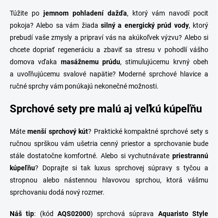
Túžite po
jemnom pohladení dažďa
, ktorý vám navodí pocit
pokoja? Alebo sa vám žiada
silný a energický prúd vody
, ktorý
prebudí vaše zmysly a pripraví vás na akúkoľvek výzvu? Alebo si
chcete dopriať regeneráciu a zbaviť sa stresu v pohodlí vášho
domova vďaka
masážnemu prúdu
, stimulujúcemu krvný obeh
a uvoľňujúcemu svalové napätie? M
oderné sprchové hlavice a
ručné sprchy vám ponúkajú nekonečné možnosti.
Sprchové sety pre malú aj veľkú kúpeľňu
Máte
menší sprchový kút
? Praktické kompaktné sprchové sety s
ručnou sprškou vám ušetria cenný priestor a sprchovanie bude
stále dostatočne komfortné. Alebo si vychutnávate
priestrannú
kúpeľňu
? Doprajte si tak luxus sprchovej súpravy s tyčou a
stropnou alebo nástennou hlavovou sprchou, ktorá vášmu
sprchovaniu dodá nový rozmer.
Náš tip
: (kód
AQS02000
) sprchová súprava
Aquaristo Style