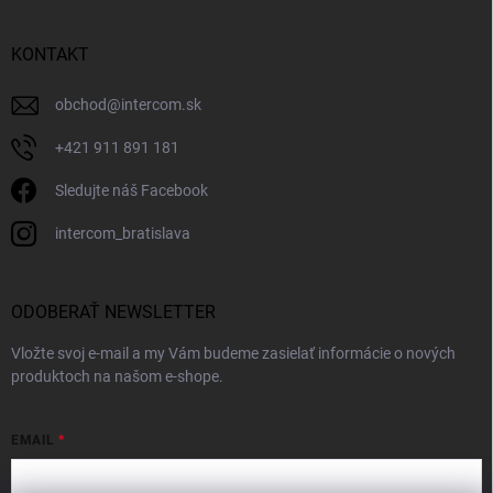
KONTAKT
obchod
@
intercom.sk
+421 911 891 181
Sledujte náš Facebook
intercom_bratislava
ODOBERAŤ NEWSLETTER
Vložte svoj e-mail a my Vám budeme zasielať informácie o nových
produktoch na našom e-shope.
EMAIL