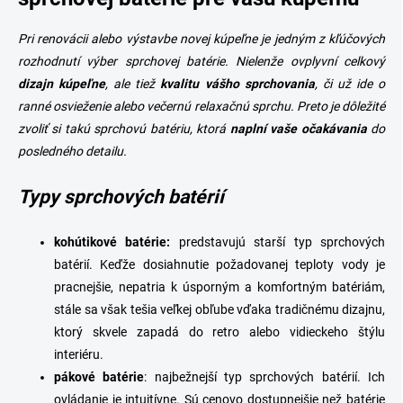
d
a
c
Pri renovácii alebo výstavbe novej kúpeľne je jedným z kľúčových
i
rozhodnutí výber
sprchovej batérie. Nielenže ovplyvní celkový
e
dizajn
kúpeľne
, ale tiež
kvalitu vášho
sprchovania
, či už ide o
p
r
ranné osvieženie alebo večernú relaxačnú sprchu. Preto je dôležité
v
zvoliť si takú sprchovú batériu, ktorá
naplní vaše očakávania
do
k
posledného detailu.
y
v
ý
Typy sprchových batérií
p
i
s
kohútikové batérie:
predstavujú starší typ sprchových
u
batérií. Keďže dosiahnutie požadovanej teploty vody je
pracnejšie, nepatria k úsporným a komfortným batériám,
stále sa však tešia veľkej obľube vďaka tradičnému dizajnu,
ktorý skvele zapadá do retro alebo vidieckeho štýlu
interiéru.
pákové
batérie
: najbežnejší typ sprchových batérií. Ich
ovládanie je intuitívne. Sú cenovo dostupnejšie než batérie