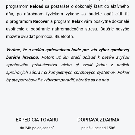
programom
Reload
sa postaráte o dokonalý štart do aktívneho
dňa, po náročnom fyzickom výkone sa budete opäť cítiť fit
s programom
Recover
a program
Relax
vám poskytne dokonalé
uvoľnenie a odbúranie nahromadeného stresu. Batérie navyše
môžete ovládať pomocou Bluetooth.
Veríme, že s naším sprievodcom bude pre vás výber sprchovej
batérie hračkou.
Potom už len stačí doladiť k batérii zvyšok
sprchového príslušenstva alebo si zvoliť jednu z našich
sprchových súprav či kompletných sprchových systémov. Pokiaľ
by ste potrebovali s výberom poradiť, obráťte sa na nás.
EXPEDÍCIA TOVARU
DOPRAVA ZDARMA
do 24h po objednaní
pri nákupe nad 150€