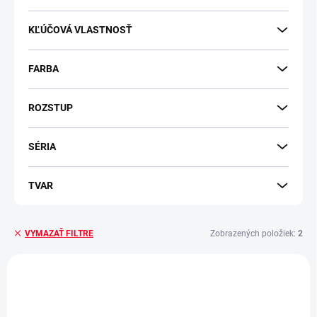
KĽÚČOVÁ VLASTNOSŤ
FARBA
ROZSTUP
SÉRIA
TVAR
Zobrazených položiek:
2
VYMAZAŤ FILTRE
V
ý
VÝPREDAJ
VÝPREDAJ
p
i