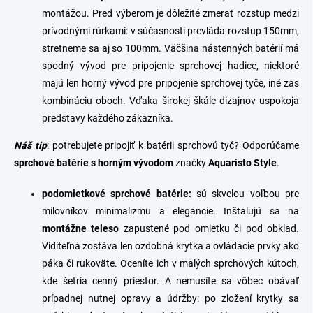
montážou. Pred výberom je dôležité zmerať rozstup medzi
prívodnými rúrkami: v súčasnosti prevláda rozstup 150mm,
stretneme sa aj so 100mm. Väčšina nástenných batérií má
spodný vývod pre pripojenie sprchovej hadice, niektoré
majú len horný vývod pre pripojenie sprchovej tyče, iné zas
kombináciu oboch. Vďaka širokej škále dizajnov uspokoja
predstavy každého zákazníka.
Náš tip
: potrebujete pripojiť k batérii
sprchovú tyč
? Odporúčame
sprchové batérie s horným vývodom
značky
Aquaristo Style
.
p
odomietkové
sprchové
batérie
:
sú skvelou voľbou pre
milovníkov minimalizmu a elegancie. Inštalujú sa na
montážne teleso
zapustené pod omietku či pod obklad.
Viditeľná zostáva len ozdobná krytka a ovládacie prvky ako
páka či rukoväte. Oceníte ich v malých sprchových kútoch,
kde šetria cenný priestor. A nemusíte sa vôbec obávať
prípadnej nutnej opravy a údržby: po zložení krytky sa