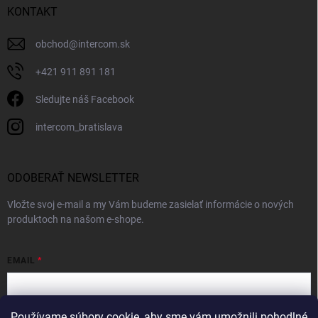
KONTAKT
obchod
@
intercom.sk
+421 911 891 181
Sledujte náš Facebook
intercom_bratislava
ODOBERAŤ NEWSLETTER
Vložte svoj e-mail a my Vám budeme zasielať informácie o nových
produktoch na našom e-shope.
EMAIL
Používame súbory cookie, aby sme vám umožnili pohodlné