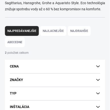
Sagittarius, Hansgrohe, Grohe a Aquaristo Style. Eco technológia
znižuje spotrebu vody až o 60 % bez kompromisov na komforte.
R
a
NAJPREDÁVANEJŠIE
NAJLACNEJŠIE
NAJDRAHŠIE
d
e
ABECEDNE
n
i
2
položiek celkom
e
p
CENA
r
o
d
ZNAČKY
u
k
TYP
t
o
v
INŠTALÁCIA