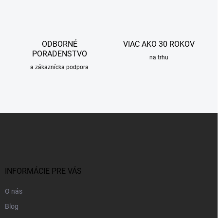
ODBORNÉ
VIAC AKO 30 ROKOV
PORADENSTVO
na trhu
a zákaznícka podpora
Z
á
p
ä
t
i
INFORMÁCIE PRE VÁS
e
O nás
Blog