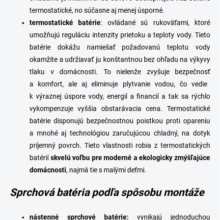
termostatické, no súčasne aj menej úsporné.
termostatické
batérie
: ovládané sú rukoväťami, ktoré
umožňujú reguláciu intenzity prietoku a teploty vody. Tieto
batérie dokážu namiešať požadovanú teplotu vody
okamžite a udržiavať ju konštantnou bez ohľadu na výkyvy
tlaku v domácnosti. To nielenže
zvyšuje bezpečnosť
a
komfort
, ale aj
eliminuje plytvanie vodou
, čo vedie
k výraznej úspore vody, energií a financií a tak sa rýchlo
vykompenzuje vyššia obstarávacia cena. Termostatické
batérie disponujú bezpečnostnou poistkou proti opareniu
a mnohé aj technológiou zaručujúcou chladný, na dotyk
príjemný povrch. Tieto vlastnosti robia z termostatických
batérií
skvelú voľbu pre moderné a ekologicky zmýšľajúce
domácnosti
, najmä tie s malými deťmi.
Sprchová batéria podľa spôsobu montáže
n
ástenné sprchové batérie
:
vynikajú jednoduchou