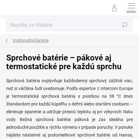
Prejsť
na
obsah
Hľadať
Vodovodné batérie
Sprchové batérie – pákové aj
termostatické pre každú sprchu
Sprchová batéria ovplyvňuje každodenný sprchový zážitok viac,
než si väčšina ľudí uvedomuje. Podľa expertov z Intercom Europe
je termostatická sprchová batéria s poistkou na 38 °C dnes
štandardom pre každú kúpeľňu s deťmi alebo staršími osobami –
eliminuje oparenie a udržuje presnú teplotu aj pri výkyvoch tlaku
vody. Bežná sprchová batéria páková je zas ideálna pre
jednoduché použitie a rýchlu výmenu v prípade poruchy. V ponuke
nájdete nástenné aj podomietkové sprchové batérie od Hansa,