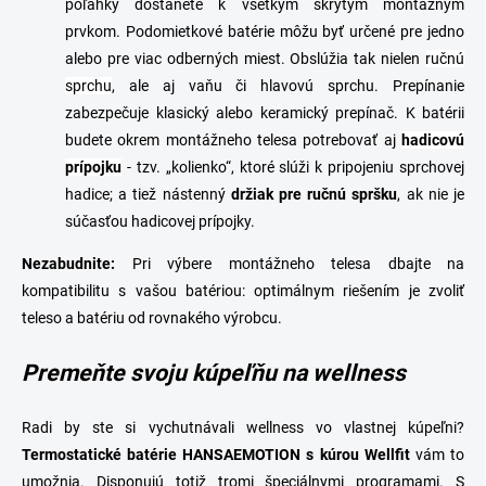
poľahky dostanete k všetkým skrytým montážnym
prvkom.
Podomietkové batérie môžu byť určené pre jedno
alebo pre viac odberných miest. Obslúžia tak nielen
ručnú
sprchu
, ale aj vaňu či hlavovú sprchu. Prepínanie
zabezpečuje klasický alebo keramický prepínač.
K batérii
budete okrem montážneho telesa potrebovať aj
hadicovú
prípojku
- tzv. „kolienko“, ktoré slúži k pripojeniu sprchovej
hadice; a tiež nástenný
držiak pre ručnú spršku
, ak nie je
súčasťou hadicovej prípojky.
Nezabudnite:
Pri výbere montážneho telesa dbajte na
kompatibilitu s vašou batériou: optimálnym riešením je zvoliť
teleso a
batériu
od rovnakého výrobcu.
Premeňte svoju kúpeľňu na wellness
Radi by ste si vychutnávali wellness vo vlastnej kúpeľni?
Termostatické batérie HANSAEMOTION s kúrou Wellfit
vám to
umožnia. Disponujú totiž tromi špeciálnymi programami. S