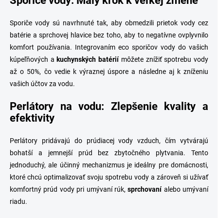
Sporiče vody: Malý krok k veľkej zmene
Sporiče vody sú navrhnuté tak, aby obmedzili prietok vody cez
batérie a sprchovej hlavice bez toho, aby to negatívne ovplyvnilo
komfort používania. Integrovaním eco sporičov vody do vašich
kúpeľňových a
kuchynských batérií
môžete znížiť spotrebu vody
až o 50%, čo vedie k výraznej úspore a následne aj k zníženiu
vašich účtov za vodu.
Perlátory na vodu: Zlepšenie kvality a
efektivity
Perlátory pridávajú do prúdiacej vody vzduch, čím vytvárajú
bohatší a jemnejší prúd bez zbytočného plytvania. Tento
jednoduchý, ale účinný mechanizmus je ideálny pre domácnosti,
ktoré chcú optimalizovať svoju spotrebu vody a zároveň si užívať
komfortný prúd vody pri umývaní rúk,
sprchovaní
alebo umývaní
riadu.