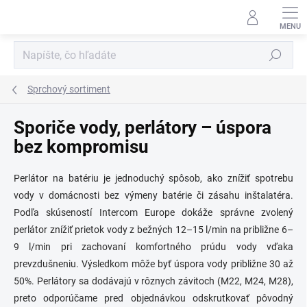
Prejsť
na
obsah
Hľadať
Sprchový sortiment
Sporiče vody, perlátory – úspora
bez kompromisu
Perlátor na batériu je jednoduchý spôsob, ako znížiť spotrebu
vody v domácnosti bez výmeny batérie či zásahu inštalatéra.
Podľa skúseností Intercom Europe dokáže správne zvolený
perlátor znížiť prietok vody z bežných 12–15 l/min na približne 6–
9 l/min pri zachovaní komfortného prúdu vody vďaka
prevzdušneniu. Výsledkom môže byť úspora vody približne 30 až
50%. Perlátory sa dodávajú v rôznych závitoch (M22, M24, M28),
preto odporúčame pred objednávkou odskrutkovať pôvodný