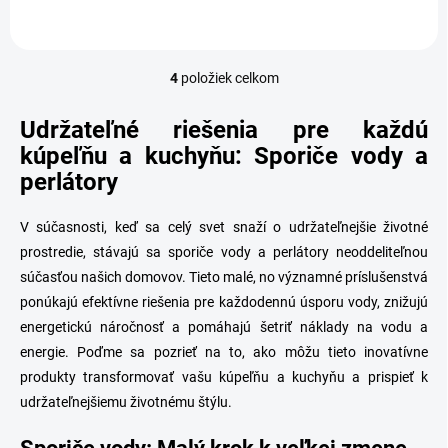
4
položiek celkom
O
v
l
Udržateľné riešenia pre každú
á
kúpeľňu a kuchyňu: Sporiče vody a
d
perlátory
a
c
i
V súčasnosti, keď sa celý svet snaží o udržateľnejšie životné
e
prostredie, stávajú sa sporiče vody a perlátory neoddeliteľnou
p
r
súčasťou našich domovov. Tieto malé, no významné príslušenstvá
v
ponúkajú efektívne riešenia pre každodennú úsporu vody, znižujú
k
energetickú náročnosť a pomáhajú šetriť náklady na vodu a
y
v
energie. Poďme sa pozrieť na to, ako môžu tieto inovatívne
ý
produkty transformovať vašu kúpeľňu a kuchyňu a prispieť k
p
udržateľnejšiemu životnému štýlu.
i
s
u