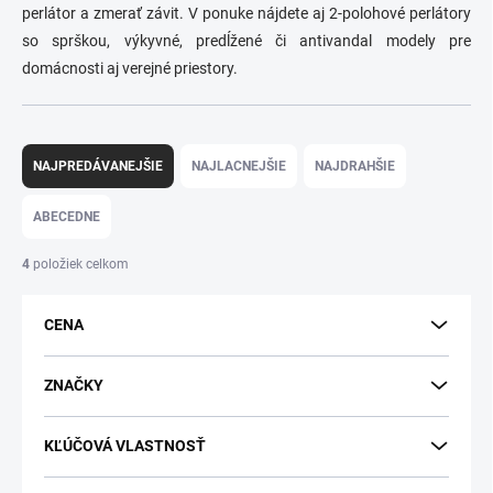
perlátor a zmerať závit. V ponuke nájdete aj 2-polohové perlátory
so sprškou, výkyvné, predĺžené či antivandal modely pre
domácnosti aj verejné priestory.
R
a
NAJPREDÁVANEJŠIE
NAJLACNEJŠIE
NAJDRAHŠIE
d
e
ABECEDNE
n
i
4
položiek celkom
e
p
CENA
r
o
d
ZNAČKY
u
k
KĽÚČOVÁ VLASTNOSŤ
t
o