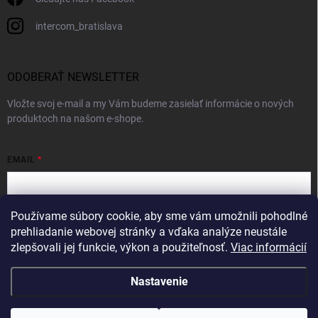
intercom_bratislava
ODOBERAŤ NEWSLETTER
Vložte svoj e-mail a my Vám budeme zasielať informácie o nových
produktoch na našom e-shope.
EMAIL
Používame súbory cookie, aby sme vám umožnili pohodlné
Vložením e-mailu súhlasíte s
podmienkami ochrany osobných údajov
prehliadanie webovej stránky a vďaka analýze neustále
zlepšovali jej funkcie, výkon a použiteľnosť.
Viac informácií
Prihlásiť sa
Nastavenie