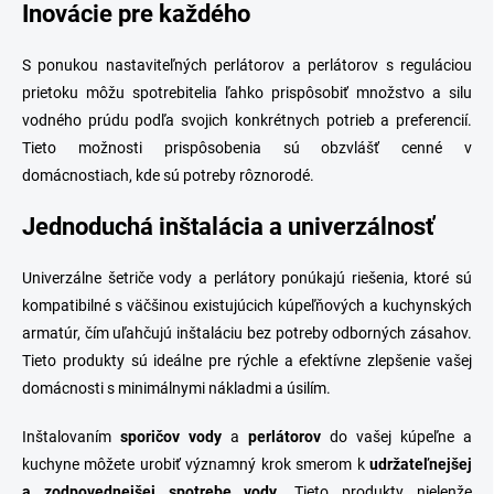
Inovácie pre každého
S ponukou nastaviteľných perlátorov a perlátorov s reguláciou
prietoku môžu spotrebitelia ľahko prispôsobiť množstvo a silu
vodného prúdu podľa svojich konkrétnych potrieb a preferencií.
Tieto možnosti prispôsobenia sú obzvlášť cenné v
domácnostiach, kde sú potreby rôznorodé.
Jednoduchá inštalácia a univerzálnosť
Univerzálne šetriče vody a perlátory ponúkajú riešenia, ktoré sú
kompatibilné s väčšinou existujúcich kúpeľňových a kuchynských
armatúr, čím uľahčujú inštaláciu bez potreby odborných zásahov.
Tieto produkty sú ideálne pre rýchle a efektívne zlepšenie vašej
domácnosti s minimálnymi nákladmi a úsilím.
Inštalovaním
sporičov vody
a
perlátorov
do vašej kúpeľne a
kuchyne môžete urobiť významný krok smerom k
udržateľnejšej
a zodpovednejšej spotrebe vody
. Tieto produkty nielenže