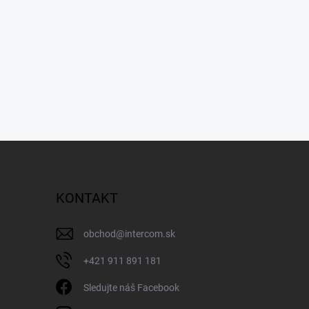
KONTAKT
obchod
@
intercom.sk
+421 911 891 181
Sledujte náš Facebook