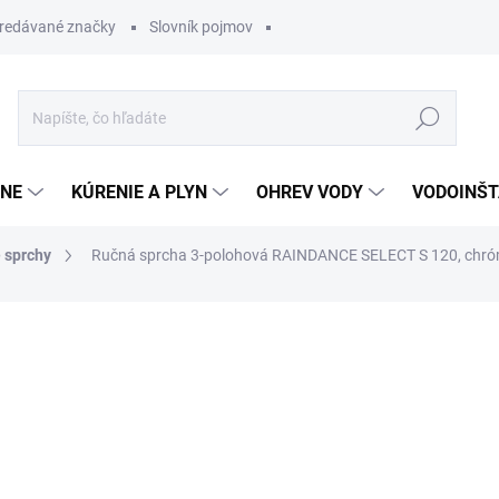
redávané značky
Slovník pojmov
Hľadať
ĽNE
KÚRENIE A PLYN
OHREV VODY
VODOINŠT
 sprchy
Ručná sprcha 3-polohová RAINDANCE SELECT S 120, chr
otenia
148,95 €
89,36
Jednotková
OBVYKLE 1-5 DNÍ
cena: