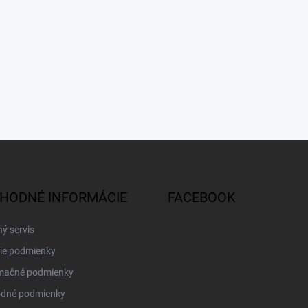
HODNÉ INFORMÁCIE
FACEBOOK
ý servis
ie podmienky
mačné podmienky
dné podmienky