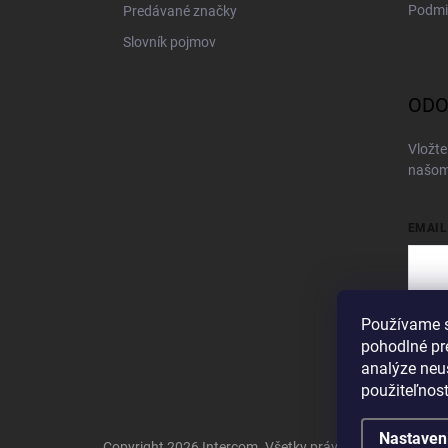
Podmi
Predávané značky
Slovník pojmov
ODO
Vložte
našom
EMAIL
Používame s
Vložen
pohodlné pr
Pri
analýze neus
použiteľnos
Nastaven
Copyright 2026
Intercom
. Všetky práva vyhradené.