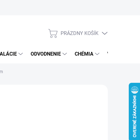
PRÁZDNY KOŠÍK
NÁKUPNÝ
KOŠÍK
ALÁCIE
ODVODNENIE
CHÉMIA
VEREJNÝ SEK
óm
 €