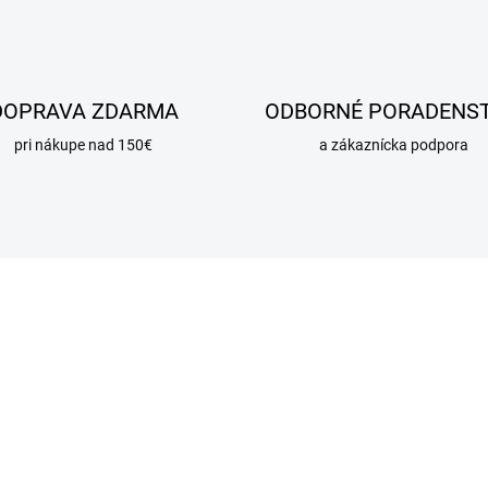
DOPRAVA ZDARMA
ODBORNÉ PORADENS
pri nákupe nad 150€
a zákaznícka podpora