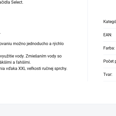
čidla Select.
Kategó
.
EAN
:
ovaniu možno jednoducho a rýchlo
Farba
:
e využitie vody. Zmiešaním vody so
Počet 
kšími a ľahšími.
nia vďaka XXL veľkosti ručnej sprchy.
Tvar
: