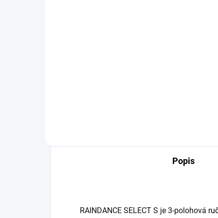
OBVYKLE 1-5 DNÍ
Sprchový systém
Sp
RAINDANCE SELECT S s
SE
termostatom, hlavica
sp
300mm
11
1 236,06 €
Detail
Popis
RAINDANCE SELECT S je 3-polohová
ru