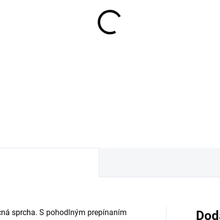
OBVYKLE 1-5 DNÍ
rchový set RANDANCE
LECT S, 3-polohová
rška a havica 1600mm
7,78 €
Detail
čná sprcha
. S pohodlným prepínaním
Dod