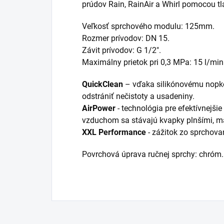
prúdov Rain, RainAir a Whirl pomocou tla
Veľkosť sprchového modulu: 125mm.
Rozmer prívodov: DN 15.
Závit prívodov: G 1/2".
Maximálny prietok pri 0,3 MPa: 15 l/min
QuickClean
– vďaka silikónovému nopk
odstrániť nečistoty a usadeniny.
AirPower
- technológia pre efektívnejši
vzduchom sa stávajú kvapky plnšími, mä
XXL Performance
- zážitok zo sprchova
Povrchová úprava ručnej sprchy: chróm.