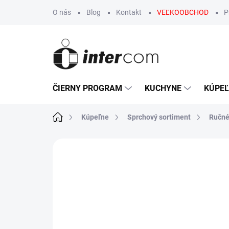
Prejsť
O nás
Blog
Kontakt
VEĽKOOBCHOD
P
na
obsah
ČIERNY PROGRAM
KUCHYNE
KÚPE
Domov
Kúpeľne
Sprchový sortiment
Ručné
Neohodnotené
Podrobnosti hodn