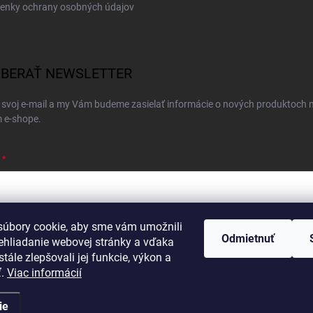
enky ochrany osobných údajov
BERAŤ NEWSLETTER
 svoj e-mail a my Vám budeme zasielať informácie o nových produktoch 
 e-shope.
úbory cookie, aby sme vám umožnili
ím e-mailu súhlasíte s
podmienkami ochrany osobných údajov
Odmietnuť
ehliadanie webovej stránky a vďaka
hlásiť sa
tále zlepšovali jej funkcie, výkon a
ť.
Viac informácií
ie