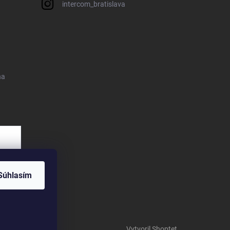
intercom_bratislava
na
Súhlasím
Vytvoril Shoptet