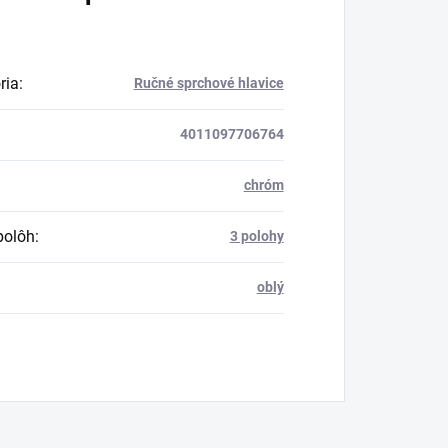
ria
:
Ručné sprchové hlavice
4011097706764
chróm
polôh
:
3 polohy
oblý