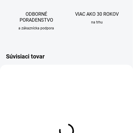
ODBORNÉ
VIAC AKO 30 ROKOV
PORADENSTVO
na trhu
a zákaznícka podpora
Súvisiaci tovar
OBVYKLE 1-5 DNÍ
OBVYKLE 1-5 DNÍ
Sprchový set RAINDANCE
Vaňová batéria nástenná
SELECT S s 3-polohovou
VERNIS BLEND, chróm