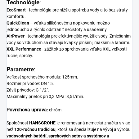
Technológie
:
EcoSmart
- technológia pre nižšiu spotrebu vody a to bez straty
komfortu.
QuickClean
– vďaka silikónovému nopkovaniu možno
jednoducho a rýchlo odstrániť nečistoty a usadeniny.
AirPower
- technológia pre efektívnejšie využitie vody. Zmiešaním
vody so vzduchom sa stávajú kvapky plnšími, mäkšími a ľahšími.
XXL Performance
- zážitok zo sprchovania vďaka XXL veľkosti
ručnej sprchy.
Parametre
:
Veľkosť sprchového modulu: 125mm.
Rozmer prívodov: DN 15.
Závit prívodov: G 1/2".
Maximálny prietok pri 0,3 MPa: 8,5 l/min.
Povrchová úprava
:
c
hróm.
Spoločnosť
HANSGROHE
je renomovaná nemecká značka s viac
než
120-ročnou tradíciou
, ktorá sa špecializuje na vývoj a výrobu
vodovodných batérií
,
sprchových setov a systémov
a