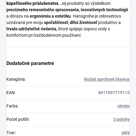
kúpeľňového príslušenstva
. Jej produkty sú výsledkom
precízneho remeselného spracovania, inovatívnych technológií
a dôrazu na
ergonómiu a estetiku
. Hansgrohe je celosvetovo
uznávaná pre svoju
spoľahlivosť, dlhú životnosť
produktov a
trvalo udržateľné riešenia
, ktoré spájajú úsporu vody s
komfortom pri každodennom používaní.
Dodatočné parametre
Kategória
:
Ručné sprchové hlavice
EAN
:
4011097719115
Farba
:
chróm
Počet polôh
:
3 polohy
Tvar
:
oblý