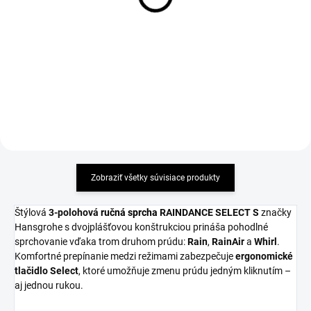
sprškou a mydelničkou
91,06 €
186,26 €
Detail
Detail
Zobraziť všetky súvisiace produkty
Štýlová
3-polohová
ručná sprcha
RAINDANCE SELECT S
značky
Hansgrohe s dvojplášťovou konštrukciou prináša pohodlné
sprchovanie vďaka trom druhom prúdu:
Rain
,
RainAir
a
Whirl
.
Komfortné prepínanie medzi režimami zabezpečuje
ergonomické
tlačidlo
Select
, ktoré umožňuje zmenu prúdu jedným kliknutím –
aj jednou rukou.