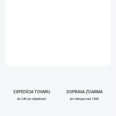
DORUČIŤ DO:
13.8.2026
MOŽNOSTI
DORUČENIA
−
+
Pridať do košíka
DETAILNÉ INFORMÁCIE
OPÝTAŤ SA
STRÁŽIŤ
EXPEDÍCIA TOVARU
DOPRAVA ZDARMA
do 24h po objednaní
pri nákupe nad 150€