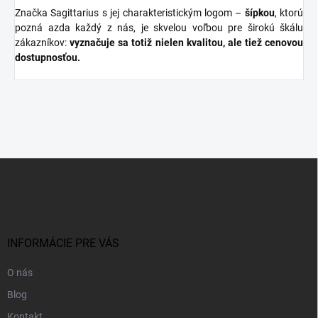
Značka Sagittarius s jej charakteristickým logom –
šípkou
, ktorú
pozná azda každý z nás, je skvelou voľbou pre širokú škálu
zákazníkov:
vyznačuje sa totiž nielen kvalitou, ale tiež cenovou
dostupnosťou.
Z
á
p
ä
t
i
INFORMÁCIE PRE VÁS
e
O nás
Blog
Kontakt