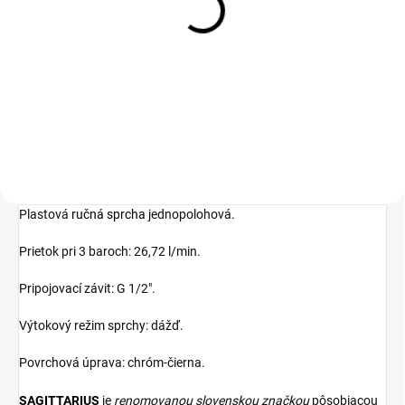
tesnení na úsporu vody,
rozmer 1/2"
1,78 €
Detail
Plastová
ručná sprcha
jednopolohová.
Prietok pri 3 baroch: 26,72 l/min.
Pripojovací závit: G 1/2".
Výtokový režim sprchy: dážď.
Povrchová úprava: chróm-čierna.
SAGITTARIUS
je
renomovanou slovenskou značkou
pôsobiacou