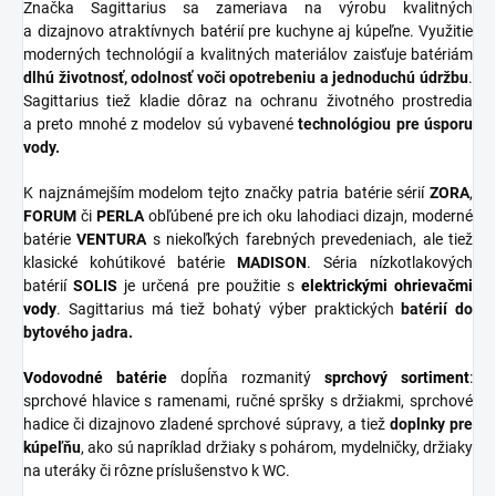
Značka Sagittarius sa zameriava na výrobu kvalitných
a dizajnovo atraktívnych batérií pre kuchyne aj kúpeľne. Využitie
moderných technológií a kvalitných materiálov zaisťuje batériám
dlhú životnosť, odolnosť voči opotrebeniu a jednoduchú údržbu
.
Sagittarius tiež kladie dôraz na ochranu životného prostredia
a preto mnohé z modelov sú vybavené
technológiou pre úsporu
vody.
K najznámejším modelom tejto značky patria batérie sérií
ZORA
,
FORUM
či
PERLA
obľúbené pre ich oku lahodiaci dizajn, moderné
batérie
VENTURA
s niekoľkých farebných prevedeniach, ale tiež
klasické kohútikové batérie
MADISON
. Séria nízkotlakových
batérií
SOLIS
je určená pre použitie s
elektrickými ohrievačmi
vody
. Sagittarius má tiež bohatý výber praktických
batérií do
bytového jadra.
Vodovodné batérie
dopĺňa rozmanitý
sprchový
sortiment
:
sprchové hlavice s ramenami, ručné spršky s držiakmi, sprchové
hadice či dizajnovo zladené sprchové súpravy, a tiež
doplnky
pre
kúpeľňu
, ako sú napríklad držiaky s pohárom, mydelničky, držiaky
na uteráky či rôzne príslušenstvo k WC.