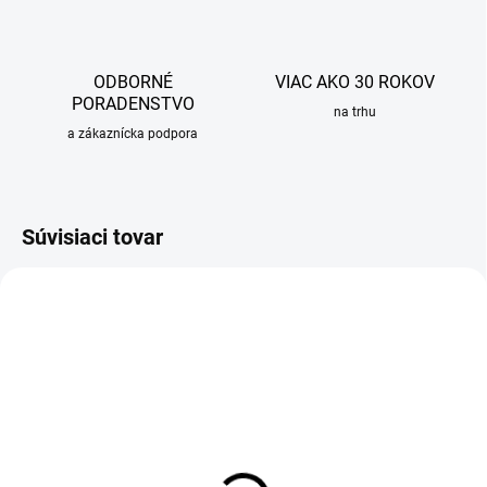
ODBORNÉ
VIAC AKO 30 ROKOV
PORADENSTVO
na trhu
a zákaznícka podpora
Súvisiaci tovar
SKLADOM
Sada 3ks silikónových