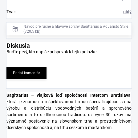
Tvar
:
oblý
Návod pre ručné a hlavové sprchy Sagittarius a Aquaristo Style
(720.5 kB)
Diskusia
Buďte prvý, kto napíše príspevok k tejto položke.
Pridať komentár
Sagittarius – vlajková loď spoločnosti Intercom Bratislava
,
ktorá je známou a rešpektovanou firmou špecializujúcou sa na
výrobu a distribúciu vodovodných batérií a sprchového
sortimentu a to s dlhoročnou tradíciou: už vyše 30 rokov má
významné postavenie na slovenskom trhu a prostredníctvom
dcérskych spoločností aj na trhu českom a maďarskom.