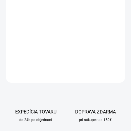
cena:
MÔŽEME
DORUČIŤ DO:
11.8.2026
MOŽNOSTI
DORUČENIA
−
+
Pridať do košíka
DETAILNÉ INFORMÁCIE
OPÝTAŤ SA
STRÁŽIŤ
EXPEDÍCIA TOVARU
DOPRAVA ZDARMA
do 24h po objednaní
pri nákupe nad 150€