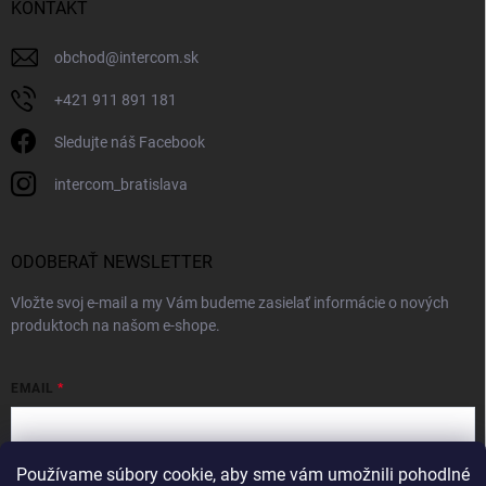
KONTAKT
obchod
@
intercom.sk
+421 911 891 181
Sledujte náš Facebook
intercom_bratislava
ODOBERAŤ NEWSLETTER
Vložte svoj e-mail a my Vám budeme zasielať informácie o nových
produktoch na našom e-shope.
EMAIL
Používame súbory cookie, aby sme vám umožnili pohodlné