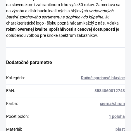
na slovenskom i zahraničnom trhu vyše 30 rokov. Zameriava sa
na výrobu a distribúciu kvalitných a štýlových
vodovodných
batérií
,
sprchového sortimentu
a
doplnkov do kúpeľne
. Jej
charakteristické logo - šípku pozná hádam každý z nás. Vďaka
rokmi overenej kvalite, spoľahlivosti a cenovej dostupnosti
je
obľúbenou voľbou pre široké spektrum zákazníkov.
Dodatočné parametre
Kategória
:
Ručné sprchové hlavice
EAN
:
8584060012743
Farba
:
čierna/chróm
Počet polôh
:
1 poloha
Materiál
:
plast