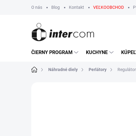
Prejsť
O nás
Blog
Kontakt
VEĽKOOBCHOD
P
na
obsah
ČIERNY PROGRAM
KUCHYNE
KÚPE
Domov
Náhradné diely
Perlátory
Regulátor
Neohodnotené
Podrobnosti hodn