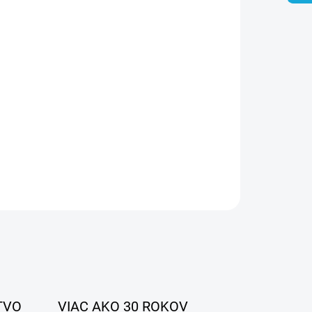
26
MOŽNOSTI DORUČENIA
Pridať do košíka
OPÝTAŤ SA
STRÁŽIŤ
TVO
VIAC AKO 30 ROKOV