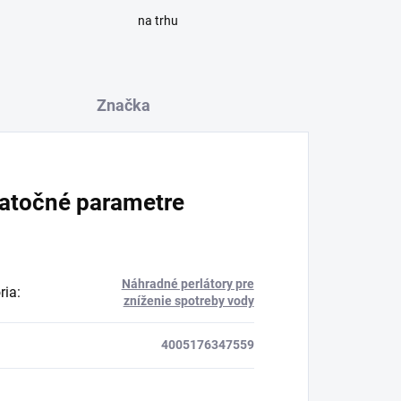
na trhu
Značka
atočné parametre
Náhradné perlátory pre
ria
:
zníženie spotreby vody
4005176347559