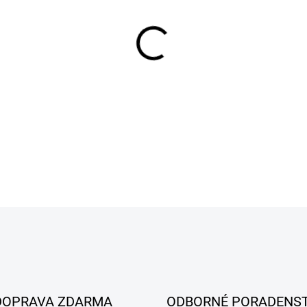
MÔŽEME DORUČIŤ DO:
7.8.20
−
+
DETAILNÉ INFORMÁCIE
DOPRAVA ZDARMA
ODBORNÉ PORADENS