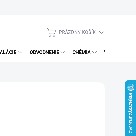
PRÁZDNY KOŠÍK
NÁKUPNÝ
KOŠÍK
ALÁCIE
ODVODNENIE
CHÉMIA
VEREJNÝ SEK
€