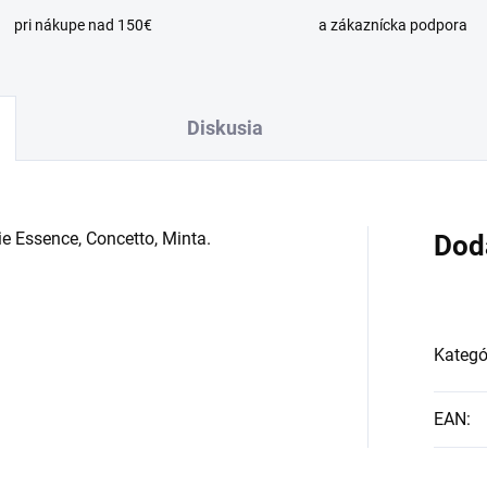
pri nákupe nad 150€
a zákaznícka podpora
Diskusia
ie Essence, Concetto, Minta.
Dod
Kategó
EAN
: