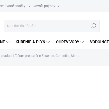
redávané značky
Slovník pojmov
Hľadať
ĽNE
KÚRENIE A PLYN
OHREV VODY
VODOINŠT
 prúdu s kľúčom pre batérie Essence, Concetto, Minta
otenia
22,32 €
15,62 
Jednotková
SKLADOM
cena: