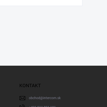
KONTAKT
obchod
@
intercom.sk