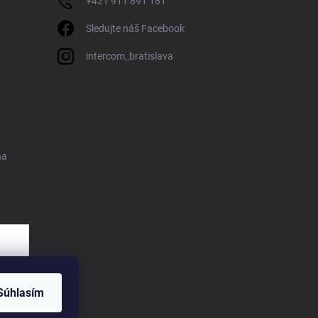
+421 911 891 181
Sledujte náš Facebook
intercom_bratislava
na
Súhlasím