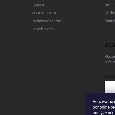
Rekla
Kontakt
Obcho
VEĽKOOBCHOD
Podmi
Predávané značky
Slovník pojmov
ODO
Vložte
našom
EMAIL
Používame s
Vložen
pohodlné pr
Pri
analýze neus