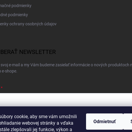
mačné podmienky
dné podmienky
enky ochrany osobných údajov
BERAŤ NEWSLETTER
 svoj e-mail a my Vám budeme zasielať informácie o nových produktoch 
 e-shope.
úbory cookie, aby sme vám umožnili
ím e-mailu súhlasíte s
podmienkami ochrany osobných údajov
Odmietnuť
ehliadanie webovej stránky a vďaka
hlásiť sa
tále zlepšovali jej funkcie, výkon a