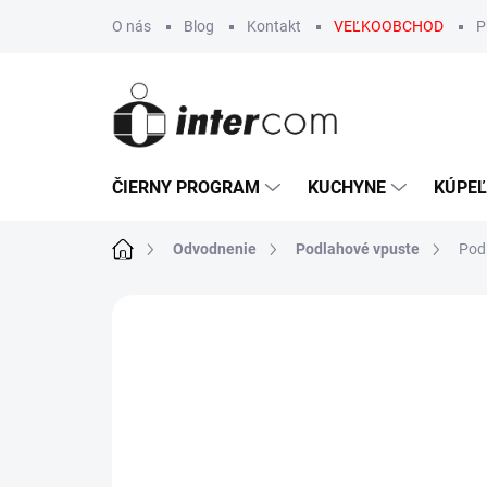
Prejsť
O nás
Blog
Kontakt
VEĽKOOBCHOD
P
na
obsah
ČIERNY PROGRAM
KUCHYNE
KÚPE
Domov
Odvodnenie
Podlahové vpuste
Pod
Neohodnotené
Podrobnosti hodn