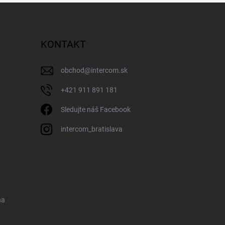
KONTAKT
obchod
@
intercom.sk
+421 911 891 181
Sledujte náš Facebook
intercom_bratislava
na