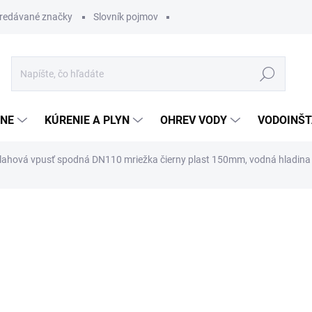
redávané značky
Slovník pojmov
Hľadať
ĽNE
KÚRENIE A PLYN
OHREV VODY
VODOINŠT
lahová vpusť spodná DN110 mriežka čierny plast 150mm, vodná hladina
otenia
6,15 €
4,92 €
Jednotková
SKLADOM
cena: