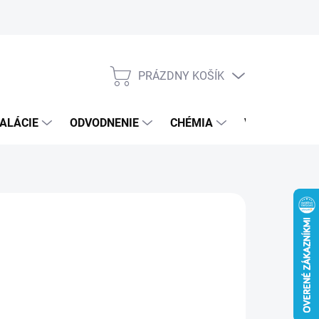
PRÁZDNY KOŠÍK
NÁKUPNÝ
KOŠÍK
ALÁCIE
ODVODNENIE
CHÉMIA
VEREJNÝ SEK