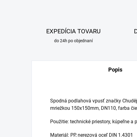
EXPEDÍCIA TOVARU
do 24h po objednaní
Popis
Spodná podlahová vpusť značky Chuděj,
mriežkou 150x150mm, DN110, farba čie
Použitie: technické priestory, kúpeľne a 
Materiál: PP, nerezová oceľ DIN 1.4301