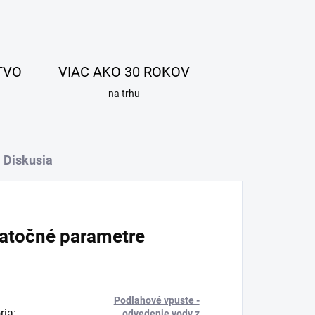
TVO
VIAC AKO 30 ROKOV
na trhu
Diskusia
atočné parametre
Podlahové vpuste -
ria
:
odvedenie vody z