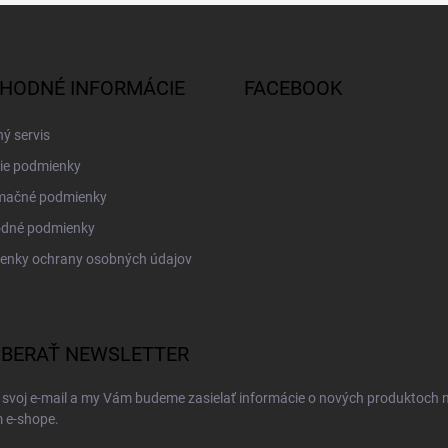
HODNÉ INFORMÁCIE
FACEBOOK
ý servis
ie podmienky
mačné podmienky
dné podmienky
enky ochrany osobných údajov
BERAŤ NEWSLETTER
 svoj e-mail a my Vám budeme zasielať informácie o nových produktoch 
 e-shope.