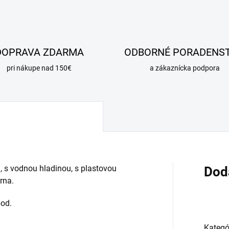
DOPRAVA ZDARMA
ODBORNÉ PORADENS
pri nákupe nad 150€
a zákaznícka podpora
 s vodnou hladinou, s plastovou
Dod
rna.
pod.
Kategó