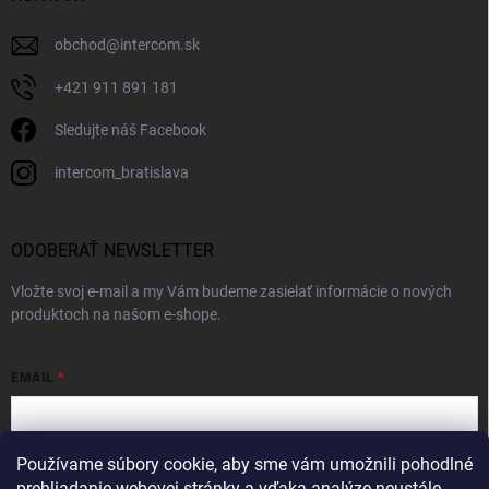
obchod
@
intercom.sk
+421 911 891 181
Sledujte náš Facebook
intercom_bratislava
ODOBERAŤ NEWSLETTER
Vložte svoj e-mail a my Vám budeme zasielať informácie o nových
produktoch na našom e-shope.
EMAIL
Používame súbory cookie, aby sme vám umožnili pohodlné
Vložením e-mailu súhlasíte s
podmienkami ochrany osobných údajov
prehliadanie webovej stránky a vďaka analýze neustále